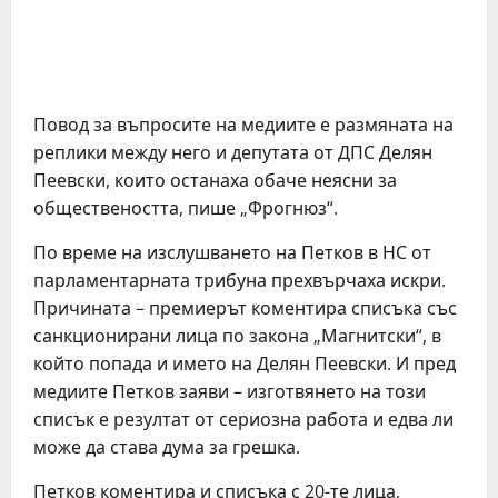
Повод за въпросите на медиите е размяната на
реплики между него и депутата от ДПС Делян
Пеевски, които останаха обаче неясни за
обществеността, пише „Фрогнюз“.
По време на изслушването на Петков в НС от
парламентарната трибуна прехвърчаха искри.
Причината – премиерът коментира списъка със
санкционирани лица по закона „Магнитски“, в
който попада и името на Делян Пеевски. И пред
медиите Петков заяви – изготвянето на този
списък е резултат от сериозна работа и едва ли
може да става дума за грешка.
Петков коментира и списъка с 20-те лица,