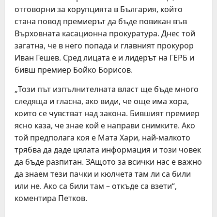
отговорни за корупцията в България, който
стана повод премиерът да бъде повикан във
Върховната касационна прокуратура. Днес той
загатна, че в него попада и главният прокурор
Иван Гешев. Сред лицата е и лидерът на ГЕРБ и
бивш премиер Бойко Борисов.
„Този път изпълнителната власт ще бъде много
следяща и гласна, ако види, че още има хора,
които се чувстват над закона. Бившият премиер
ясно каза, че знае кой е направи снимките. Ако
той предполага коя е Мата Хари, най-малкото
трябва да даде цялата информация и този човек
да бъде разпитан. ЗАщото за всички нас е важно
да знаем тези пачки и кюлчета там ли са били
или не. Ако са били там – откъде са взети“,
коментира Петков.