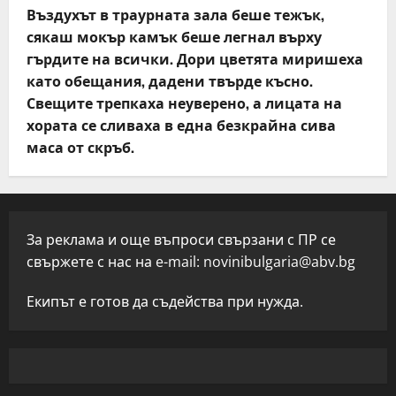
Въздухът в траурната зала беше тежък,
сякаш мокър камък беше легнал върху
гърдите на всички. Дори цветята миришеха
като обещания, дадени твърде късно.
Свещите трепкаха неуверено, а лицата на
хората се сливаха в една безкрайна сива
маса от скръб.
За реклама и още въпроси свързани с ПР се
свържете с нас на e-mail:
novinibulgaria@abv.bg
Екипът е готов да съдейства при нужда.