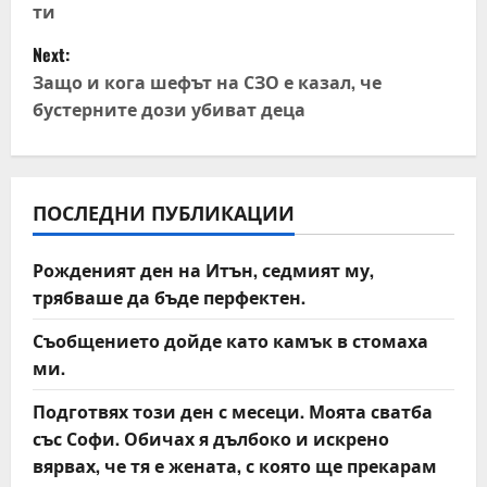
ти
t
Next:
n
Защо и кога шефът на СЗО е казал, че
бустерните дози убиват деца
a
v
i
ПОСЛЕДНИ ПУБЛИКАЦИИ
g
Рожденият ден на Итън, седмият му,
a
трябваше да бъде перфектен.
t
Съобщението дойде като камък в стомаха
ми.
i
Подготвях този ден с месеци. Моята сватба
o
със Софи. Обичах я дълбоко и искрено
вярвах, че тя е жената, с която ще прекарам