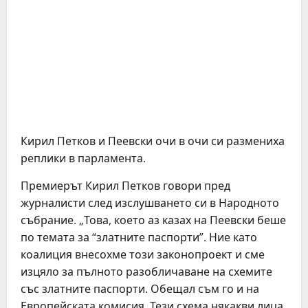
Кирил Петков и Пеевски очи в очи си размениха
реплики в парламента.
Премиерът Кирил Петков говори пред
журналисти след изслушването си в Народното
събрание. „Това, което аз казах на Пеевски беше
по темата за “златните паспорти”. Ние като
коалиция внесохме този законопроект и сме
изцяло за пълното разобличаване на схемите
със златните паспорти. Обещал съм го и на
Европейската комисия. Тези схема някакви лица