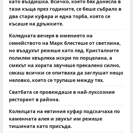
като въздишка. Всичко, което бях донесла в
тази къща през годините, се беше събрало в
два стари куфара и една торба, която се
късаше на дръжките.
Коледната вечеря в имението на
семейството на Марк блестеше от светлина,
но въздухът режеше като лед. Кристалните
полилеи хвърляха искри по порцелана, а
смехът на хората звучеше прекалено силно,
сякаш всички се опитваха да заглушат нещо
неловко, което се трупаше между тях.
Сватбата се провеждаше в най-луксозния
ресторант в района.
Колелцата на евтиния куфар подскачаха по
каменната алея и звукът им режеше
тишината като присъда.