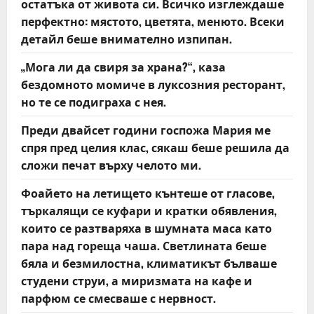
n
остатъка от живота си. Всичко изглеждаше
перфектно: мястото, цветята, менюто. Всеки
детайл беше внимателно изпипан.
„Мога ли да свиря за храна?“, каза
бездомното момиче в луксозния ресторант,
но те се подиграха с нея.
Преди двайсет години госпожа Мария ме
спря пред целия клас, сякаш беше решила да
сложи печат върху челото ми.
Фоайето на летището кънтеше от гласове,
търкалящи се куфари и кратки обявления,
които се разтваряха в шумната маса като
пара над гореща чаша. Светлината беше
бяла и безмилостна, климатикът бълваше
студени струи, а миризмата на кафе и
парфюм се смесваше с нервност.