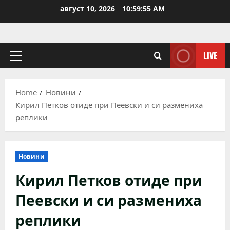
Skip
август 10, 2026
10:59:55 AM
to
content
LIVE
Primary
Menu
Home
Новини
Кирил Петков отиде при Пеевски и си размениха
реплики
Новини
Кирил Петков отиде при
Пеевски и си размениха
реплики