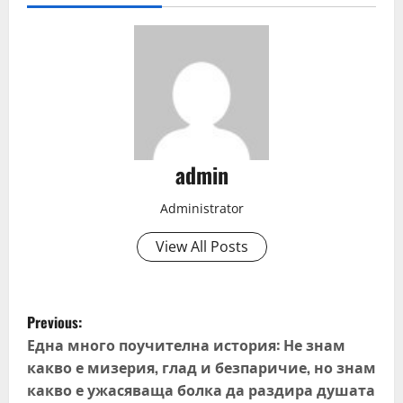
admin
Administrator
View All Posts
P
Previous:
o
Една много поучителна история: Не знам
какво е мизерия, глад и безпаричие, но знам
s
какво е ужасяваща болка да раздира душата