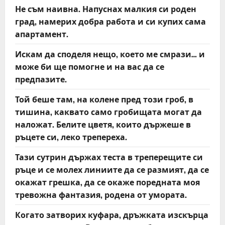
Не съм наивна. Напуснах малкия си роден
град, намерих добра работа и си купих сама
апартамент.
Искам да споделя нещо, което ме смрази… и
може би ще помогне и на вас да се
предпазите.
Той беше там, на колене пред този гроб, в
тишина, каквато само гробищата могат да
наложат. Белите цветя, които държеше в
ръцете си, леко трепереха.
Тази сутрин държах теста в треперещите си
ръце и се молех линиите да се размият, да се
окажат грешка, да се окаже поредната моя
тревожна фантазия, родена от умората.
Когато затворих куфара, дръжката изскърца