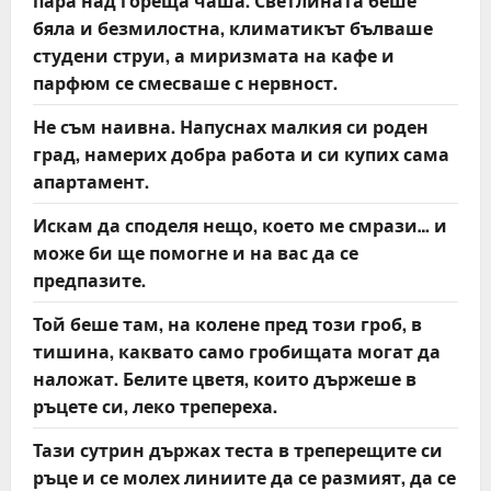
пара над гореща чаша. Светлината беше
бяла и безмилостна, климатикът бълваше
студени струи, а миризмата на кафе и
парфюм се смесваше с нервност.
Не съм наивна. Напуснах малкия си роден
град, намерих добра работа и си купих сама
апартамент.
Искам да споделя нещо, което ме смрази… и
може би ще помогне и на вас да се
предпазите.
Той беше там, на колене пред този гроб, в
тишина, каквато само гробищата могат да
наложат. Белите цветя, които държеше в
ръцете си, леко трепереха.
Тази сутрин държах теста в треперещите си
ръце и се молех линиите да се размият, да се