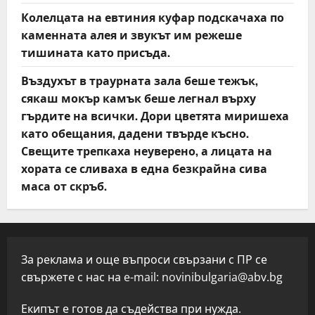
Колелцата на евтиния куфар подскачаха по
каменната алея и звукът им режеше
тишината като присъда.
Въздухът в траурната зала беше тежък,
сякаш мокър камък беше легнал върху
гърдите на всички. Дори цветята миришеха
като обещания, дадени твърде късно.
Свещите трепкаха неуверено, а лицата на
хората се сливаха в една безкрайна сива
маса от скръб.
За реклама и още въпроси свързани с ПР се
свържете с нас на e-mail:
novinibulgaria@abv.bg
Екипът е готов да съдейства при нужда.