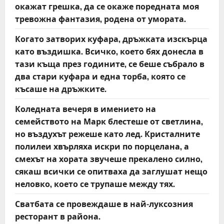
окажат грешка, да се окаже поредната моя
тревожна фантазия, родена от умората.
Когато затворих куфара, дръжката изскърца
като въздишка. Всичко, което бях донесла в
тази къща през годините, се беше събрало в
два стари куфара и една торба, която се
късаше на дръжките.
Коледната вечеря в имението на
семейството на Марк блестеше от светлина,
но въздухът режеше като лед. Кристалните
полилеи хвърляха искри по порцелана, а
смехът на хората звучеше прекалено силно,
сякаш всички се опитваха да заглушат нещо
неловко, което се трупаше между тях.
Сватбата се провеждаше в най-луксозния
ресторант в района.