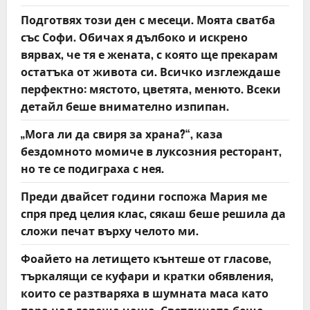
t
Подготвях този ден с месеци. Моята сватба
със Софи. Обичах я дълбоко и искрено
i
вярвах, че тя е жената, с която ще прекарам
o
остатъка от живота си. Всичко изглеждаше
перфектно: мястото, цветята, менюто. Всеки
n
детайл беше внимателно изпипан.
„Мога ли да свиря за храна?“, каза
бездомното момиче в луксозния ресторант,
но те се подиграха с нея.
Преди двайсет години госпожа Мария ме
спря пред целия клас, сякаш беше решила да
сложи печат върху челото ми.
Фоайето на летището кънтеше от гласове,
търкалящи се куфари и кратки обявления,
които се разтваряха в шумната маса като