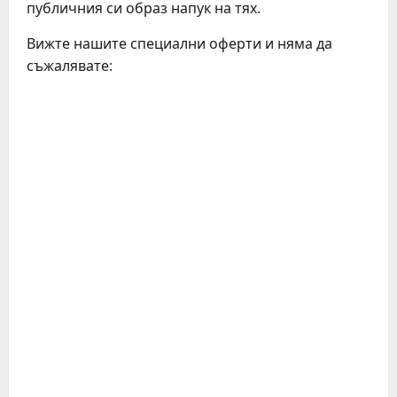
публичния си образ напук на тях.
Вижте нашите специални оферти и няма да
съжалявате:
C
o
n
t
i
n
u
e