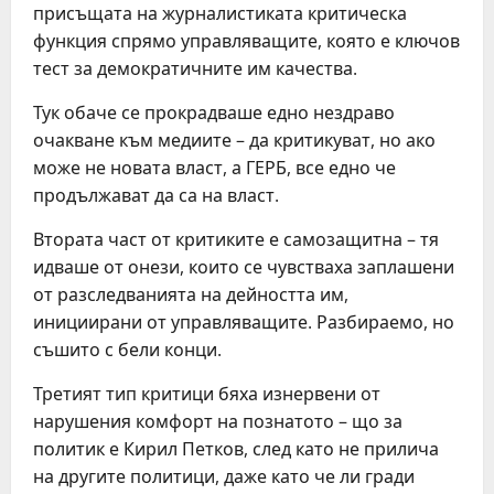
присъщата на журналистиката критическа
функция спрямо управляващите, която е ключов
тест за демократичните им качества.
Тук обаче се прокрадваше едно нездраво
очакване към медиите – да критикуват, но ако
може не новата власт, а ГЕРБ, все едно че
продължават да са на власт.
Втората част от критиките е самозащитна – тя
идваше от онези, които се чувстваха заплашени
от разследванията на дейността им,
инициирани от управляващите. Разбираемо, но
съшито с бели конци.
Третият тип критици бяха изнервени от
нарушения комфорт на познатото – що за
политик е Кирил Петков, след като не прилича
на другите политици, даже като че ли гради