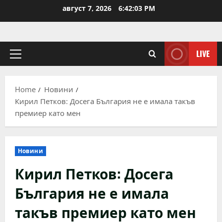
Skip
август 7, 2026
6:42:03 PM
to
content
LIVE
Primary
Menu
Home
Новини
Кирил Петков: Досега България не е имала такъв
премиер като мен
Новини
Кирил Петков: Досега
България не е имала
такъв премиер като мен