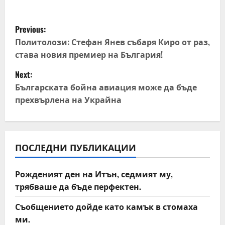
P
Previous:
o
Политолози: Стефан Янев събаря Киро от раз,
става новия премиер на България!
s
Next:
t
Българската бойна авиация може да бъде
прехвърлена на Украйна
n
a
v
ПОСЛЕДНИ ПУБЛИКАЦИИ
i
Рожденият ден на Итън, седмият му,
трябваше да бъде перфектен.
g
Съобщението дойде като камък в стомаха
a
ми.