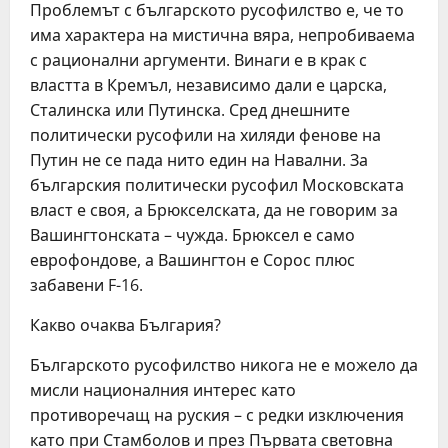
Проблемът с българското русофилство е, че то
има характера на мистична вяра, непробиваема
с рационални аргументи. Винаги е в крак с
властта в Кремъл, независимо дали е царска,
Сталинска или Путинска. Сред днешните
политически русофили на хиляди фенове на
Путин не се пада нито един на Навални. За
българския политически русофил Московската
власт е своя, а Брюкселската, да не говорим за
Вашингтонската – чужда. Брюксел е само
еврофондове, а Вашингтон е Сорос плюс
забавени F-16.
Какво очаква България?
Българското русофилство никога не е можело да
мисли националния интерес като
противоречащ на руския – с редки изключения
като при Стамболов и през Първата световна