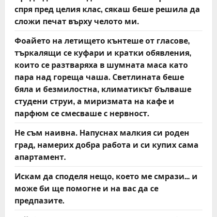
спря пред целия клас, сякаш беше решила да
сложи печат върху челото ми.
Фоайето на летището кънтеше от гласове,
търкалящи се куфари и кратки обявления,
които се разтваряха в шумната маса като
пара над гореща чаша. Светлината беше
бяла и безмилостна, климатикът бълваше
студени струи, а миризмата на кафе и
парфюм се смесваше с нервност.
Не съм наивна. Напуснах малкия си роден
град, намерих добра работа и си купих сама
апартамент.
Искам да споделя нещо, което ме смрази… и
може би ще помогне и на вас да се
предпазите.