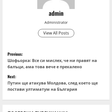
admin
Administrator
View All Posts
P
Previous:
o
Шофьорка: Все си мислех, че ни правят на
балъци, ама това вече е прекалено
s
Next:
t
Путин ще атакува Молдова, след което ще
постави ултиматум на България
n
a