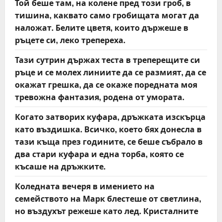
Той беше там, на колене пред този гроб, в
тишина, каквато само гробищата могат да
наложат. Белите цветя, които държеше в
ръцете си, леко трепереха.
Тази сутрин държах теста в треперещите си
ръце и се молех линиите да се размият, да се
окажат грешка, да се окаже поредната моя
тревожна фантазия, родена от умората.
Когато затворих куфара, дръжката изскърца
като въздишка. Всичко, което бях донесла в
тази къща през годините, се беше събрало в
два стари куфара и една торба, която се
късаше на дръжките.
Коледната вечеря в имението на
семейството на Марк блестеше от светлина,
но въздухът режеше като лед. Кристалните