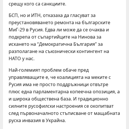
срещу кого са санкциите.
БСП, но и ИТН, отказаха да гласуват за
преустановяването ремонта на българските
МиГ-29 в Русия. Едва ли може да се очаква и
подкрепа от съпартийците на Нинова за
искането на “Демократична България” за
разполагане на съюзнически контингент на
НАТО у нас.
Най-големият проблем обаче пред
управляващите е, че коалицията на меките с
Русия има не просто поддръжници отвътре
плюс една парламентарна копеечна опозиция, а
и широка обществена база. И традиционно
силните русофилски настроения се окопитват
след първоначалното стъписване от мащабната
руска инвазия в Украйна.