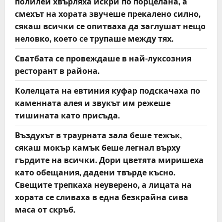
полилеи хвърляха искри по порцелана, а
смехът на хората звучеше прекалено силно,
сякаш всички се опитваха да заглушат нещо
неловко, което се трупаше между тях.
Сватбата се провеждаше в най-луксозния
ресторант в района.
Колелцата на евтиния куфар подскачаха по
каменната алея и звукът им режеше
тишината като присъда.
Въздухът в траурната зала беше тежък,
сякаш мокър камък беше легнал върху
гърдите на всички. Дори цветята миришеха
като обещания, дадени твърде късно.
Свещите трепкаха неуверено, а лицата на
хората се сливаха в една безкрайна сива
маса от скръб.