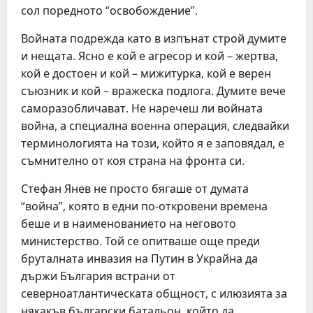
сол поредното “освобождение”.
Войната подрежда като в изпънат строй думите
и нещата. Ясно е кой е агресор и кой – жертва,
кой е достоен и кой – мижитурка, кой е верен
съюзник и кой – вражеска подлога. Думите вече
саморазобличават. Не наречеш ли войната
война, а специална военна операция, следвайки
терминологията на този, който я е заповядал, е
съмнително от коя страна на фронта си.
Стефан Янев не просто бягаше от думата
“война”, която в едни по-откровени времена
беше и в наименованието на неговото
министерство. Той се опитваше още преди
бруталната инвазия на Путин в Украйна да
държи България встрани от
северноатлантическата общност, с илюзията за
някакъв български батальон, който да