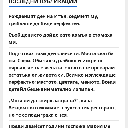
v
ПОСЛЕДНИ ПУБЛИКАЦИИ
i
Рожденият ден на Итън, седмият му,
трябваше да бъде перфектен.
g
Съобщението дойде като камък в стомаха
a
ми.
t
Подготвях този ден с месеци. Моята сватба
със Софи. Обичах я дълбоко и искрено
i
вярвах, че тя е жената, с която ще прекарам
o
остатъка от живота си. Всичко изглеждаше
перфектно: мястото, цветята, менюто. Всеки
n
детайл беше внимателно изпипан.
„Мога ли да свиря за храна?“, каза
бездомното момиче в луксозния ресторант,
но те се подиграха с нея.
Преди двайсет години госпожа Мария ме