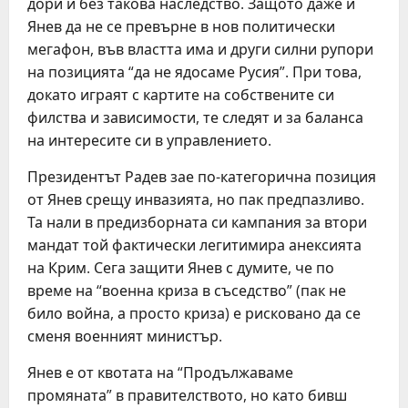
дори и без такова наследство. Защото даже и
Янев да не се превърне в нов политически
мегафон, във властта има и други силни рупори
на позицията “да не ядосаме Русия”. При това,
докато играят с картите на собствените си
филства и зависимости, те следят и за баланса
на интересите си в управлението.
Президентът Радев зае по-категорична позиция
от Янев срещу инвазията, но пак предпазливо.
Та нали в предизборната си кампания за втори
мандат той фактически легитимира анексията
на Крим. Сега защити Янев с думите, че по
време на “военна криза в съседство” (пак не
било война, а просто криза) е рисковано да се
сменя военният министър.
Янев е от квотата на “Продължаваме
промяната” в правителството, но като бивш