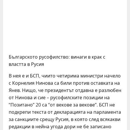
Българското русофилство: винаги в крак с
властта в Русия
В нея е и БСП, чиито четирима министри начело
с Корнелия Нинова са били против оставката на
Янев. Нищо, че президентът отдавна е разлюбен
от Нинова и сие – русофилските позиции на
“Позитано” 20 са “от векове за векове”. БСП не
подкрепи текста от декларацията на парламента
за санкциите срещу Русия, в която след всякакви
редакции в нейна угода дори не бе записано