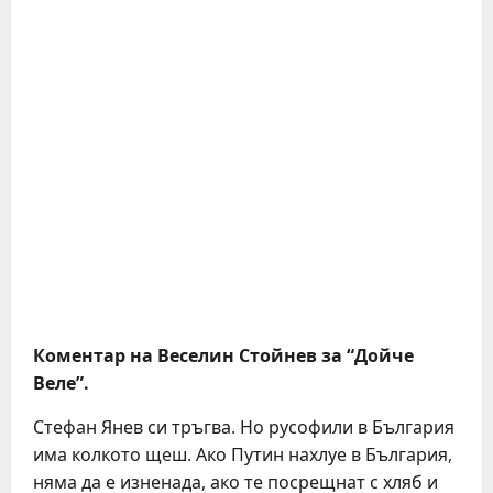
Коментар на Веселин Стойнев за “Дойче
Веле”.
Стефан Янев си тръгва. Но русофили в България
има колкото щеш. Ако Путин нахлуе в България,
няма да е изненада, ако те посрещнат с хляб и