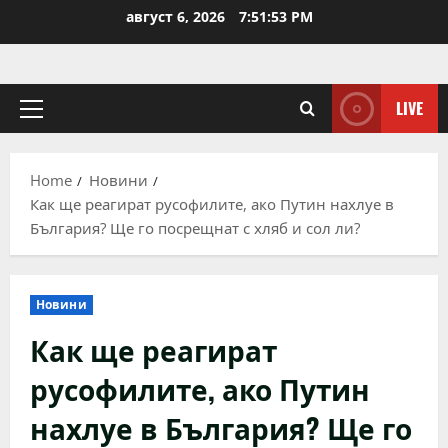
Skip
август 6, 2026
7:51:54 PM
to
content
LIVE
Primary
Menu
Home
Новини
Как ще реагират русофилите, ако Путин нахлуе в
България? Ще го посрещнат с хляб и сол ли?
Новини
Как ще реагират
русофилите, ако Путин
нахлуе в България? Ще го