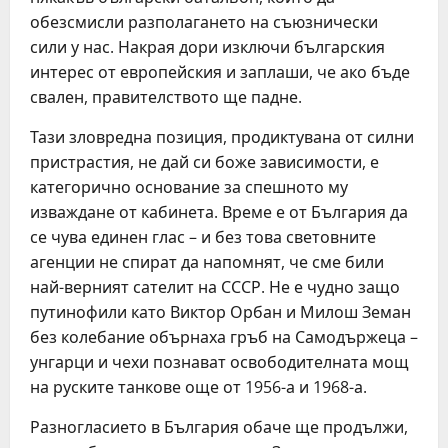
обезсмисли разполагането на съюзнически
сили у нас. Накрая дори изключи българския
интерес от европейския и заплаши, че ако бъде
свален, правителството ще падне.
Тази зловредна позиция, продиктувана от силни
пристрастия, не дай си боже зависимости, е
категорично основание за спешното му
изваждане от кабинета. Време е от България да
се чува единен глас – и без това световните
агенции не спират да напомнят, че сме били
най-верният сателит на СССР. Не е чудно защо
путинофили като Виктор Орбан и Милош Земан
без колебание обърнаха гръб на Самодържеца –
унгарци и чехи познават освободителната мощ
на руските танкове още от 1956-а и 1968-а.
Разногласието в България обаче ще продължи,