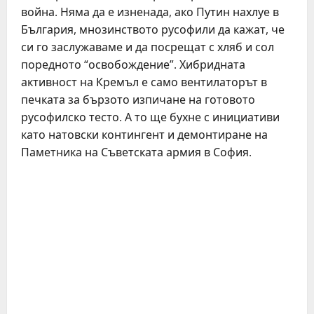
война. Няма да е изненада, ако Путин нахлуе в
България, мнозинството русофили да кажат, че
си го заслужаваме и да посрещат с хляб и сол
поредното “освобождение”. Хибридната
активност на Кремъл е само вентилаторът в
печката за бързото изпичане на готовото
русофилско тесто. А то ще бухне с инициативи
като натовски контингент и демонтиране на
Паметника на Съветската армия в София.