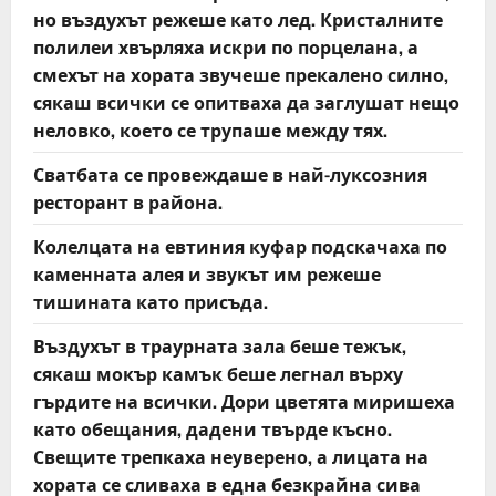
но въздухът режеше като лед. Кристалните
полилеи хвърляха искри по порцелана, а
смехът на хората звучеше прекалено силно,
сякаш всички се опитваха да заглушат нещо
неловко, което се трупаше между тях.
Сватбата се провеждаше в най-луксозния
ресторант в района.
Колелцата на евтиния куфар подскачаха по
каменната алея и звукът им режеше
тишината като присъда.
Въздухът в траурната зала беше тежък,
сякаш мокър камък беше легнал върху
гърдите на всички. Дори цветята миришеха
като обещания, дадени твърде късно.
Свещите трепкаха неуверено, а лицата на
хората се сливаха в една безкрайна сива