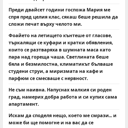
Преди двайсет години госпожа Мария ме
спря пред целия клас, сякаш беше решила да
сложи печат върху челото ми.
Фоайето на летището кънтеше от гласове,
търкалящи се куфари и кратки обявления,
които се разтваряха в шумната маса като
пара над гореща чаша. Светлината беше
бяла и безмилостна, климатикът бълваше
студени струи, а миризмата на кафе и
парфюм се смесваше с нервност.
Не съм наивна. Напуснах малкия си роден
град, намерих добра работа и си купих сама
апартамент.
Искам да споделя нещо, което ме смрази… и
може би ще помогне и на вас да се