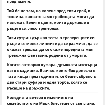
предпазите.
Той беше там, на колене пред този гроб, в
тишина, каквато само гробищата могат да
наложат. Белите цветя, които държеше в
ръцете си, леко трепереха.
Тази сутрин държах теста в треперещите си
ръце и се молех линиите да се размият, да се
окажат грешка, да се окаже поредната моя
тревожна фантазия, родена от умората.
Когато затворих куфара, дръжката изскърца
като въздишка. Всичко, което бях донесла в
тази къща през годините, се беше събрало в
два стари куфара и една торба, която се
късаше на дръжките.
Коледната вечеря в имението на
семейството на Марк блестеше от светлина,