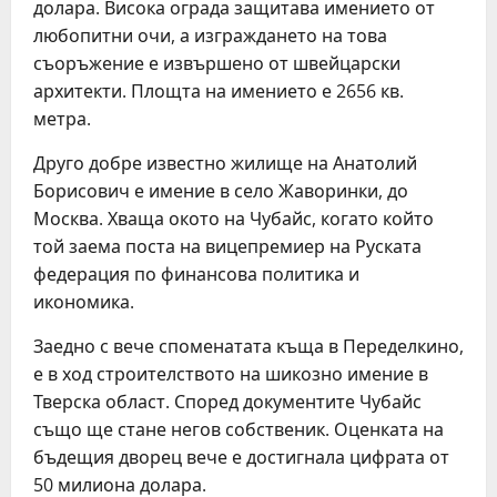
долара. Висока ограда защитава имението от
любопитни очи, а изграждането на това
съоръжение е извършено от швейцарски
архитекти. Площта на имението е 2656 кв.
метра.
Друго добре известно жилище на Анатолий
Борисович е имение в село Жаворинки, до
Москва. Хваща окото на Чубайс, когато който
той заема поста на вицепремиер на Руската
федерация по финансова политика и
икономика.
Заедно с вече споменатата къща в Переделкино,
е в ход строителството на шикозно имение в
Тверска област. Според документите Чубайс
също ще стане негов собственик. Оценката на
бъдещия дворец вече е достигнала цифрата от
50 милиона долара.