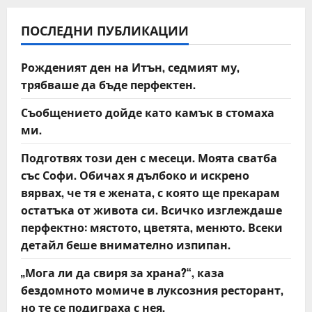
a
v
ПОСЛЕДНИ ПУБЛИКАЦИИ
i
Рожденият ден на Итън, седмият му,
трябваше да бъде перфектен.
g
Съобщението дойде като камък в стомаха
a
ми.
t
Подготвях този ден с месеци. Моята сватба
със Софи. Обичах я дълбоко и искрено
i
вярвах, че тя е жената, с която ще прекарам
o
остатъка от живота си. Всичко изглеждаше
перфектно: мястото, цветята, менюто. Всеки
n
детайл беше внимателно изпипан.
„Мога ли да свиря за храна?“, каза
бездомното момиче в луксозния ресторант,
но те се подиграха с нея.