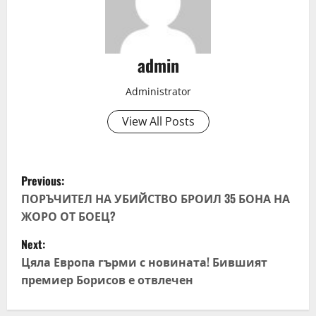
admin
Administrator
View All Posts
P
Previous:
o
ПОРЪЧИТЕЛ НА УБИЙСТВО БРОИЛ 35 БОНА НА
ЖОРО ОТ БОЕЦ?
s
Next:
t
Цяла Европа гърми с новината! Бившият
премиер Борисов е отвлечен
n