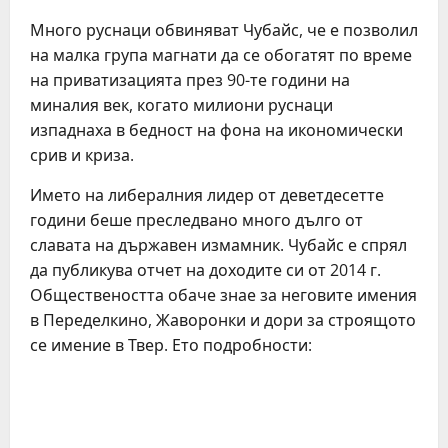
Много руснаци обвиняват Чубайс, че е позволил
на малка група магнати да се обогатят по време
на приватизацията през 90-те години на
миналия век, когато милиони руснаци
изпаднаха в бедност на фона на икономически
срив и криза.
Името на либералния лидер от деветдесетте
години беше преследвано много дълго от
славата на държавен измамник. Чубайс е спрял
да публикува отчет на доходите си от 2014 г.
Обществеността обаче знае за неговите имения
в Переделкино, Жаворонки и дори за строящото
се имение в Твер. Ето подробности: