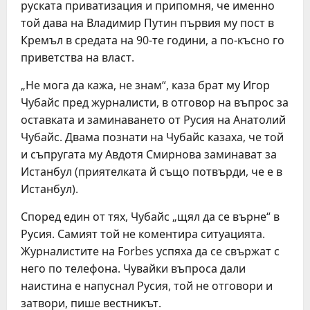
руската приватизация и припомня, че именно
той дава на Владимир Путин първия му пост в
Кремъл в средата на 90-те години, а по-късно го
приветства на власт.
„Не мога да кажа, не знам“, каза брат му Игор
Чубайс пред журналисти, в отговор на въпрос за
оставката и заминаването от Русия на Анатолий
Чубайс. Двама познати на Чубайс казаха, че той
и съпругата му Авдотя Смирнова заминават за
Истанбул (приятелката й също потвърди, че е в
Истанбул).
Според един от тях, Чубайс „щял да се върне“ в
Русия. Самият той не коментира ситуацията.
Журналистите на Forbes успяха да се свържат с
него по телефона. Чувайки въпроса дали
наистина е напуснал Русия, той не отговори и
затвори, пише вестникът.