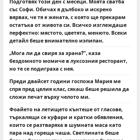
Подготвях този ден с месеци. Моята сватба
i
със Софи. Обичах я дълбоко и искрено
o
вярвах, че тя е жената, с която ще прекарам
остатъка от живота си. Всичко изглеждаше
n
перфектно: мястото, цветята, менюто. Всеки
детайл беше внимателно изпипан.
„Мога ли да свиря за храна?“, каза
бездомното момиче в луксозния ресторант,
но те се подиграха с нея.
Преди двайсет години госпожа Мария ме
спря пред целия клас, сякаш беше решила да
сложи печат върху челото ми.
Фоайето на летището кънтеше от гласове,
търкалящи се куфари и кратки обявления,
които се разтваряха в шумната маса като
пара над гореща чаша. Светлината беше