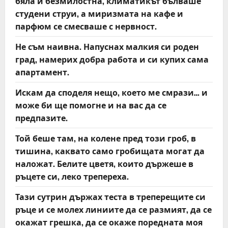
бяла и безмилостна, климатикът бълваше
студени струи, а миризмата на кафе и
парфюм се смесваше с нервност.
Не съм наивна. Напуснах малкия си роден
град, намерих добра работа и си купих сама
апартамент.
Искам да споделя нещо, което ме смрази… и
може би ще помогне и на вас да се
предпазите.
Той беше там, на колене пред този гроб, в
тишина, каквато само гробищата могат да
наложат. Белите цветя, които държеше в
ръцете си, леко трепереха.
Тази сутрин държах теста в треперещите си
ръце и се молех линиите да се размият, да се
окажат грешка, да се окаже поредната моя