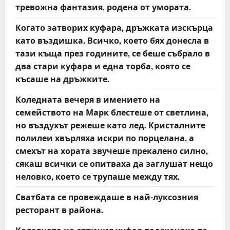
тревожна фантазия, родена от умората.
Когато затворих куфара, дръжката изскърца
като въздишка. Всичко, което бях донесла в
тази къща през годините, се беше събрало в
два стари куфара и една торба, която се
късаше на дръжките.
Коледната вечеря в имението на
семейството на Марк блестеше от светлина,
но въздухът режеше като лед. Кристалните
полилеи хвърляха искри по порцелана, а
смехът на хората звучеше прекалено силно,
сякаш всички се опитваха да заглушат нещо
неловко, което се трупаше между тях.
Сватбата се провеждаше в най-луксозния
ресторант в района.