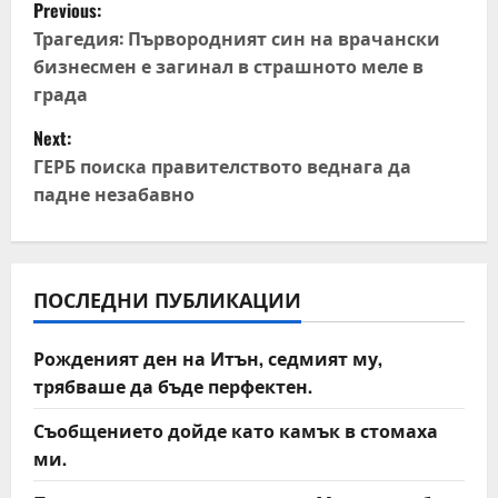
P
Previous:
o
Трагедия: Първородният син на врачански
бизнесмен е загинал в страшното меле в
s
града
t
Next:
ГЕРБ поиска правителството веднага да
n
падне незабавно
a
v
ПОСЛЕДНИ ПУБЛИКАЦИИ
i
Рожденият ден на Итън, седмият му,
g
трябваше да бъде перфектен.
a
Съобщението дойде като камък в стомаха
t
ми.