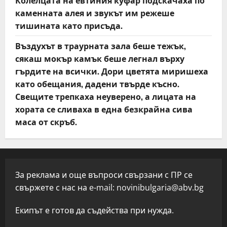
Колелцата на евтиния куфар подскачаха по
каменната алея и звукът им режеше
тишината като присъда.
Въздухът в траурната зала беше тежък,
сякаш мокър камък беше легнал върху
гърдите на всички. Дори цветята миришеха
като обещания, дадени твърде късно.
Свещите трепкаха неуверено, а лицата на
хората се сливаха в една безкрайна сива
маса от скръб.
За реклама и още въпроси свързани с ПР се
свържете с нас на e-mail:
novinibulgaria@abv.bg
Екипът е готов да съдейства при нужда.