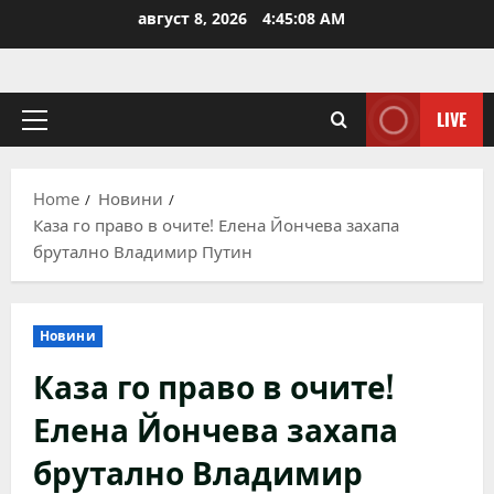
Skip
август 8, 2026
4:45:08 AM
to
content
LIVE
Primary
Menu
Home
Новини
Каза го право в очите! Елена Йончева захапа
брутално Владимир Путин
Новини
Каза го право в очите!
Елена Йончева захапа
брутално Владимир