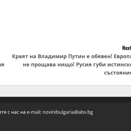
Next
Краят на Владимир Путин е обявен! Европ
ия
не прощава нищо! Русия губи истинск
състояни
е с нас на e-mail:
novinibulgaria@abv.bg