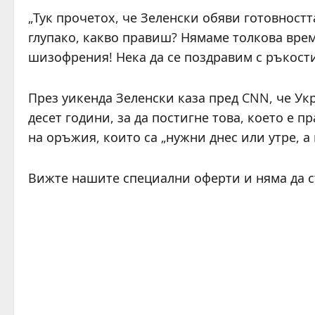
„Тук прочетох, че Зеленски обяви готовностт
глупако, какво правиш? Нямаме толкова вре
шизофрения! Нека да се поздравим с ръкости
През уикенда Зеленски каза пред CNN, че Ук
десет години, за да постигне това, което е п
на оръжия, които са „нужни днес или утре, а 
Вижте нашите специални оферти и няма да 
C
o
n