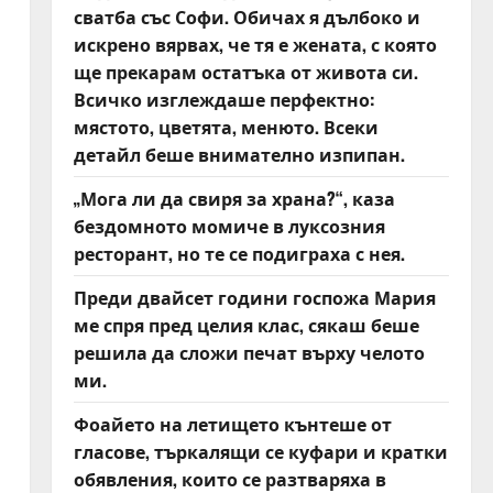
сватба със Софи. Обичах я дълбоко и
искрено вярвах, че тя е жената, с която
ще прекарам остатъка от живота си.
Всичко изглеждаше перфектно:
мястото, цветята, менюто. Всеки
детайл беше внимателно изпипан.
„Мога ли да свиря за храна?“, каза
бездомното момиче в луксозния
ресторант, но те се подиграха с нея.
Преди двайсет години госпожа Мария
ме спря пред целия клас, сякаш беше
решила да сложи печат върху челото
ми.
Фоайето на летището кънтеше от
гласове, търкалящи се куфари и кратки
обявления, които се разтваряха в