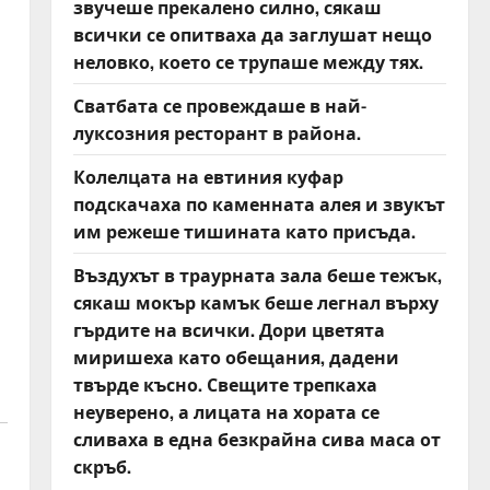
звучеше прекалено силно, сякаш
всички се опитваха да заглушат нещо
неловко, което се трупаше между тях.
Сватбата се провеждаше в най-
луксозния ресторант в района.
Колелцата на евтиния куфар
подскачаха по каменната алея и звукът
им режеше тишината като присъда.
Въздухът в траурната зала беше тежък,
сякаш мокър камък беше легнал върху
гърдите на всички. Дори цветята
миришеха като обещания, дадени
твърде късно. Свещите трепкаха
неуверено, а лицата на хората се
сливаха в една безкрайна сива маса от
скръб.