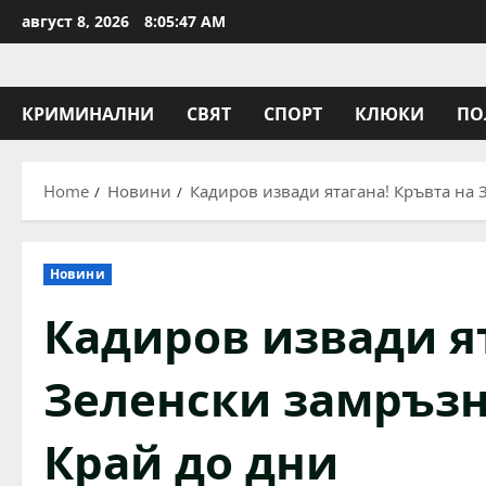
Skip
август 8, 2026
8:05:48 AM
to
content
КРИМИНАЛНИ
СВЯТ
СПОРТ
КЛЮКИ
ПО
Home
Новини
Кадиров извади ятагана! Кръвта на 
Новини
Кадиров извади ят
Зеленски замръзн
Край до дни