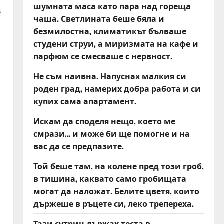
шумната маса като пара над гореща
в
чаша. Светлината беше бяла и
безмилостна, климатикът бълваше
студени струи, а миризмата на кафе и
парфюм се смесваше с нервност.
Не съм наивна. Напуснах малкия си
роден град, намерих добра работа и си
купих сама апартамент.
Искам да споделя нещо, което ме
смрази… и може би ще помогне и на
вас да се предпазите.
Той беше там, на колене пред този гроб,
в тишина, каквато само гробищата
могат да наложат. Белите цветя, които
държеше в ръцете си, леко трепереха.
Тази сутрин държах теста в