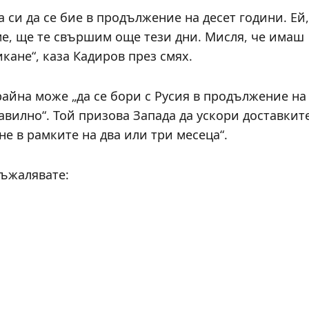
а си да се бие в продължение на десет години. Ей,
ме, ще те свършим още тези дни. Мисля, че имаш
кане“, каза Кадиров през смях.
райна може „да се бори с Русия в продължение на
равилно“. Той призова Запада да ускори доставкит
не в рамките на два или три месеца“.
съжалявате: