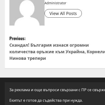
g
Administrator
View All Posts
P
Previous:
Скандал! България изнася огромни
o
количества оръжие към Украйна, Корнел
s
Нинова трепери
t
n
a
За реклама и още въпроси свързани с ПР се свържет
v
Екипът е готов да съдейства при нужда.