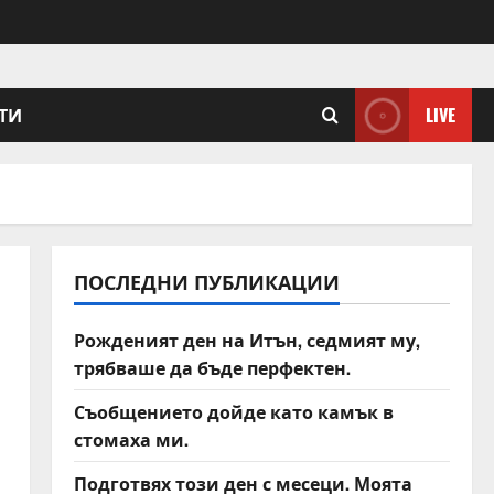
ТИ
LIVE
ПОСЛЕДНИ ПУБЛИКАЦИИ
Рожденият ден на Итън, седмият му,
трябваше да бъде перфектен.
Съобщението дойде като камък в
стомаха ми.
Подготвях този ден с месеци. Моята