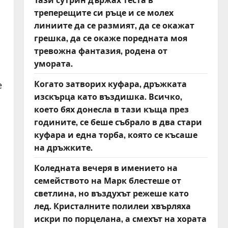
треперещите си ръце и се молех
линиите да се размият, да се окажат
грешка, да се окаже поредната моя
тревожна фантазия, родена от
умората.
Когато затворих куфара, дръжката
е
изскърца като въздишка. Всичко,
което бях донесла в тази къща през
годините, се беше събрало в два стари
куфара и една торба, която се късаше
на дръжките.
Коледната вечеря в имението на
семейството на Марк блестеше от
светлина, но въздухът режеше като
лед. Кристалните полилеи хвърляха
искри по порцелана, а смехът на хората