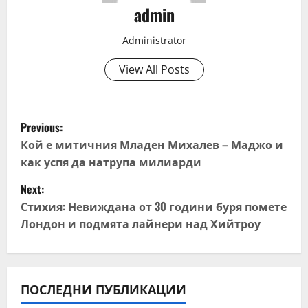
admin
Administrator
View All Posts
P
Previous:
o
Кой е митичния Младен Михалев – Маджо и
как успя да натрупа милиарди
s
Next:
t
Стихия: Невиждана от 30 години буря помете
Лондон и подмята лайнери над Хийтроу
n
a
v
ПОСЛЕДНИ ПУБЛИКАЦИИ