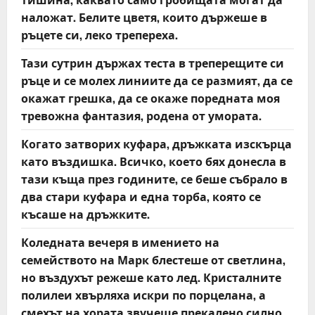
наложат. Белите цветя, които държеше в
ръцете си, леко трепереха.
Тази сутрин държах теста в треперещите си
ръце и се молех линиите да се размият, да се
окажат грешка, да се окаже поредната моя
тревожна фантазия, родена от умората.
Когато затворих куфара, дръжката изскърца
като въздишка. Всичко, което бях донесла в
тази къща през годините, се беше събрало в
два стари куфара и една торба, която се
късаше на дръжките.
Коледната вечеря в имението на
семейството на Марк блестеше от светлина,
но въздухът режеше като лед. Кристалните
полилеи хвърляха искри по порцелана, а
смехът на хората звучеше прекалено силно,