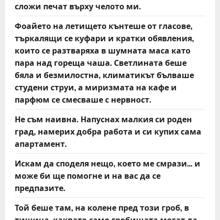
сложи печат върху челото ми.
Фоайето на летището кънтеше от гласове,
търкалящи се куфари и кратки обявления,
които се разтваряха в шумната маса като
пара над гореща чаша. Светлината беше
бяла и безмилостна, климатикът бълваше
студени струи, а миризмата на кафе и
парфюм се смесваше с нервност.
Не съм наивна. Напуснах малкия си роден
град, намерих добра работа и си купих сама
апартамент.
Искам да споделя нещо, което ме смрази… и
може би ще помогне и на вас да се
предпазите.
Той беше там, на колене пред този гроб, в
тишина, каквато само гробищата могат да