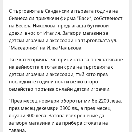
С търговията в Сандански в първата година на
бизнеса си приключи фирма “Васи”, собственост
на Весела Николова, предлагаща бутикови
дрехи, внос от Италия. Затвори магазин за
детски играчки и аксесоари на търговската ул.
“Македония” на Илка Чалъкова.
Тя е категорична, че причината за прекратяване
на дейността е тотален срив на търговията с
детски играчки и аксесоари, тъй като през
последните години почти всяко второ
семейство поръчва онлайн детски играчки.
“През месец ноември оборотът ми бе 2200 лева,
през месец декември 3900 лв., а през месец
януари 900 лева. Затова взех решение да
затворя магазина и да прибера стоката на
тавана.