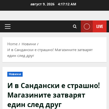
Skip
август 9, 2026
4:17:13 AM
to
content
LIVE
Primary
Menu
Home
Новини
И в Сандански е страшно! Магазините затварят
един след друг
Новини
И в Сандански е страшно!
Магазините затварят
един след друг