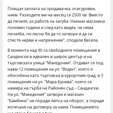
Плащах заплата на продавачка, осигуровки,
наем. Разходите ми на месец са 2500 лв. Вместо
да печеля, аз работя на загуба. Наемах магазина
половин години и след като видях, че няма
печалба, по-лесно бе да го затворя и да си
спестя нерви и напрежение”, сподели Весела.
В момента над 40 са свободните помещения в
Сандански в идеален и широк център и на
търговската улица “Македония”. Отдават се под
наем 12 помещения на ул. “Воден”, която е
обособена като търговска в курортния град, и 3
помещения на ул. “Мара Бунева”, която се
намира на гърба на Районен съд – Сандански.
На ул. “Македония” затвори и магазин
“Бамбино” не поради липса на оборот, а поради
изтичане на договора за наем. Помещението