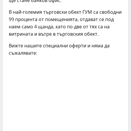
ще стане банков офис.
В най-големия търговски обект ГУМ са свободни
99 процента от помещенията, отдават се под
наем само 4 щанда, като по две от тях са на
витрината и вътре в търговския обект.
Вижте нашите специални оферти и няма да
съжалявате: