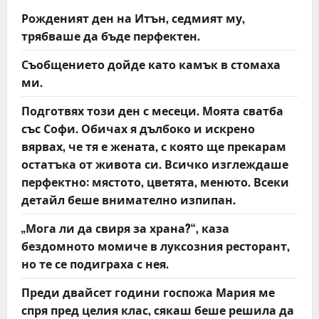
i
Рожденият ден на Итън, седмият му,
трябваше да бъде перфектен.
g
Съобщението дойде като камък в стомаха
a
ми.
t
Подготвях този ден с месеци. Моята сватба
със Софи. Обичах я дълбоко и искрено
i
вярвах, че тя е жената, с която ще прекарам
o
остатъка от живота си. Всичко изглеждаше
перфектно: мястото, цветята, менюто. Всеки
n
детайл беше внимателно изпипан.
„Мога ли да свиря за храна?“, каза
бездомното момиче в луксозния ресторант,
но те се подиграха с нея.
Преди двайсет години госпожа Мария ме
спря пред целия клас, сякаш беше решила да