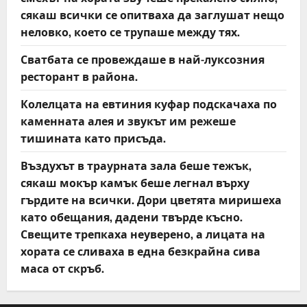
сякаш всички се опитваха да заглушат нещо
неловко, което се трупаше между тях.
Сватбата се провеждаше в най-луксозния
ресторант в района.
Колелцата на евтиния куфар подскачаха по
каменната алея и звукът им режеше
тишината като присъда.
Въздухът в траурната зала беше тежък,
сякаш мокър камък беше легнал върху
гърдите на всички. Дори цветята миришеха
като обещания, дадени твърде късно.
Свещите трепкаха неуверено, а лицата на
хората се сливаха в една безкрайна сива
маса от скръб.