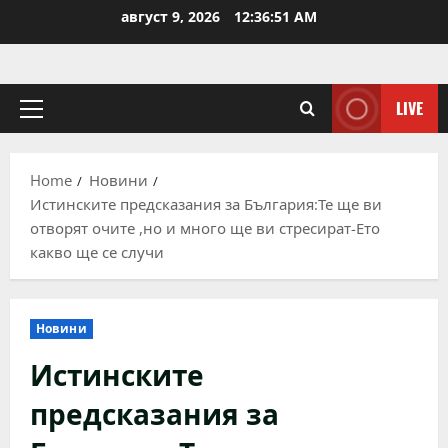
Skip
август 9, 2026
12:36:52 AM
to
content
LIVE
Primary
Menu
Home
Новини
Истинските предсказания за България:Те ще ви
отворят очите ,но и много ще ви стресират-Ето
какво ще се случи
Новини
Истинските
предсказания за