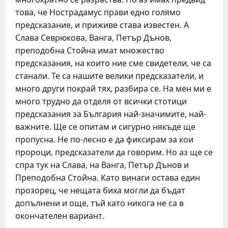
това, че Нострадамус прави едно голямо
предсказание, и приживе става известен. А
Слава Севрюкова, Ванга, Петър Дънов,
преподобна Стойна имат множество
предсказания, на които ние сме свидетели, че са
станали. Те са нашите велики предсказатели, и
много други покрай тях, разбира се. На мен ми е
много трудно да отделя от всички стотици
предсказания за България най-значимите, най-
важните. Ще се опитам и сигурно някъде ще
пропусна. Не по-лесно е да фиксирам за кои
пророци, предсказатели да говорим. Но аз ще се
спра тук на Слава, на Ванга, Петър Дънов и
Преподобна Стойна. Като винаги остава един
прозорец, че нещата биха могли да бъдат
допълнени и още, тъй като никога не са в
окончателен вариант.