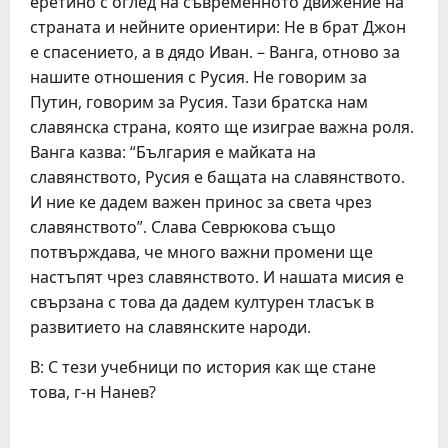
еретино с оглед на съвременното движение на
страната и нейните ориентири: Не в брат Джон
е спасението, а в дядо Иван. – Ванга, отново за
нашите отношения с Русия. Не говорим за
Путин, говорим за Русия. Тази братска нам
славянска страна, която ще изиграе важна роля.
Ванга казва: “България е майката на
славянството, Русия е бащата на славянството.
И ние ке дадем важен принос за света чрез
славянството”. Слава Севрюкова също
потвърждава, че много важни промени ще
настъпят чрез славянството. И нашата мисия е
свързана с това да дадем културен тласък в
развитието на славянските народи.
В: С тези учебници по история как ще стане
това, г-н Нанев?