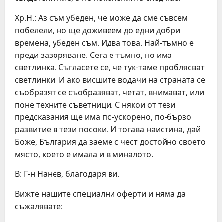
Хр.Н.: Аз съм убеден, че може да сме съвсем
побелели, но ще доживеем до едни добри
времена, убеден съм. Идва това. Най-тъмно е
преди зазоряване. Сега е тъмно, но има
светлинка. Съгласете се, че тук-таме проблясват
светлинки. И ако висшите водачи на страната се
съобразят се съобразяват, четат, внимават, или
поне техните съветници. С някои от тези
предсказания ще има по-ускорено, по-бързо
развитие в тези посоки. И тогава наистина, дай
Боже, България да заеме с чест достойно своето
място, което е имала и в миналото.
В: Г-н Нанев, благодаря ви.
Вижте нашите специални оферти и няма да
съжалявате: