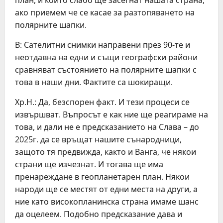
план, и които слабо ще засегнат нашата страна,
ако приемем че се касае за разтопяването на
полярните шапки.
В: Сателитни снимки направени през 90-те и
неотдавна на едни и същи географски райони
сравняват състоянието на полярните шапки с
това в наши дни. Фактите са шокиращи.
Хр.Н.: Да, безспорен факт. И тези процеси се
извършват. Въпросът е как ние ще реагираме на
това, и дали не е предсказанието на Слава – до
2025г. да се връщат нашите сънародници,
защото тя предвижда, както и Ванга, че някои
страни ще изчезнат. И тогава ще има
пренареждане в геопланетарен план. Някои
народи ще се местят от едни места на други, а
ние като високопланинска страна имаме шанс
да оцелеем. Подобно предсказание дава и