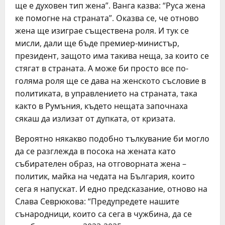
ще е духовен тип жена”. Ванга казва: “Руса жена
ке помогне на страната”. Оказва се, че отново
жена ще изиграе съществена роля. И тук се
мисли, дали ще бъде премиер-министър,
президент, защото има такива неща, за които се
стягат в страната. А може би просто все по-
голяма роля ще се дава на женското съсловие в
политиката, в управлението на страната, така
както в Румъния, където нещата започнаха
сякаш да излизат от дупката, от кризата.
Вероятно някакво подобно тълкувание би могло
да се разглежда в посока на жената като
събирателен образ, на отговорната жена –
политик, майка на чедата на България, които
сега я напускат. И едно предсказание, отново на
Слава Севрюкова: “Предупредете нашите
сънародници, които са сега в чужбина, да се