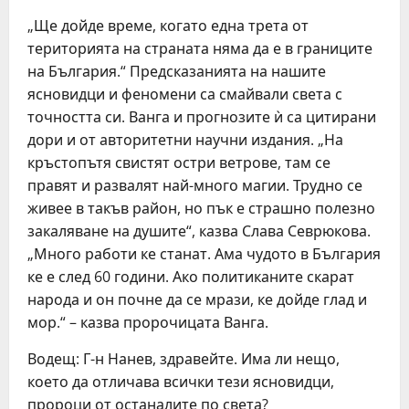
„Ще дойде време, когато една трета от
територията на страната няма да е в границите
на България.“ Предсказанията на нашите
ясновидци и феномени са смайвали света с
точността си. Ванга и прогнозите ѝ са цитирани
дори и от авторитетни научни издания. „На
кръстопътя свистят остри ветрове, там се
правят и развалят най-много магии. Трудно се
живее в такъв район, но пък е страшно полезно
закаляване на душите“, казва Слава Севрюкова.
„Много работи ке станат. Ама чудото в България
ке е след 60 години. Ако политиканите скарат
народа и он почне да се мрази, ке дойде глад и
мор.“ – казва пророчицата Ванга.
Водещ: Г-н Нанев, здравейте. Има ли нещо,
което да отличава всички тези ясновидци,
пророци от останалите по света?