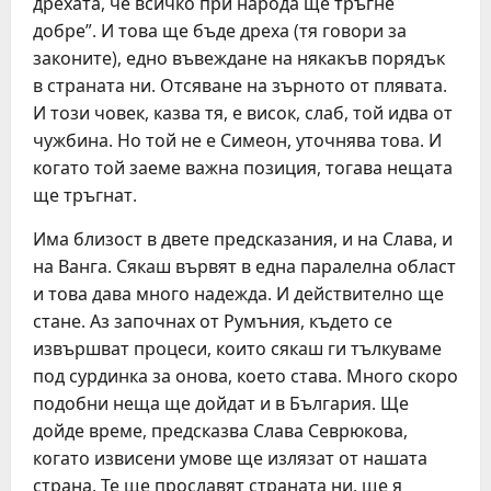
дрехата, че всичко при народа ще тръгне
добре”. И това ще бъде дреха (тя говори за
законите), едно въвеждане на някакъв порядък
в страната ни. Отсяване на зърното от плявата.
И този човек, казва тя, е висок, слаб, той идва от
чужбина. Но той не е Симеон, уточнява това. И
когато той заеме важна позиция, тогава нещата
ще тръгнат.
Има близост в двете предсказания, и на Слава, и
на Ванга. Сякаш вървят в една паралелна област
и това дава много надежда. И действително ще
стане. Аз започнах от Румъния, където се
извършват процеси, които сякаш ги тълкуваме
под сурдинка за онова, което става. Много скоро
подобни неща ще дойдат и в България. Ще
дойде време, предсказва Слава Севрюкова,
когато извисени умове ще излязат от нашата
страна. Те ще прославят страната ни, ще я