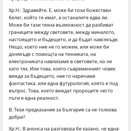
Хр.Н.: Здравейте. Е, може би този божествен
белег, който те имат, а останалите едва ли.
Може би тази тяхна възможност да разбиват
границите между световете, между миналото,
настоящето и бъдещето, и да бъдат навсякъде.
Нещо, което ние не го можем, или може би
донякъде с помощта на техниката, на
електрониката навлизаме в световете, но не
като тях. Или това, което съвременният човек
вижда за бъдещето, ние го наричаме
фантастика, или една футурология, която е под
въпрос. Това, което виждат пророците често
пъти е една реалност.
В. Тези предказания за България са не толкова
добри?
Хр.Н.: В анонса на разговора бе казано, че една-