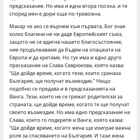
предсказание. Но има и една втора посока, и тя
според мен е дори още по-тревожна.
Макар че ако се върнем към първата, Бог знае
колко благини не ни даде Европейският съюз,
защото не се вдигна нашето благосъстояние,
ние продължаваме да бъдем на опашката на
Европа и да кретаме. Но тук има и едно друго
пресказание на Слава Севрюкова, която казва:
“Ще дойде време, когато тези, които сринаха
България, ще получат възмездие.” Нещо
подобно се предава и в предсказанията на
Ванга. Тези, които не се грижат родителски за
страната, ще дойде време, когато те ще получат
своето възмездие. Но има едно предсказание на
Слава, което го подкрепя и Ванга, която казва:
“Ще дойде време, когато жена ще изиграе важна
роля за спасяването на България. И тази жена