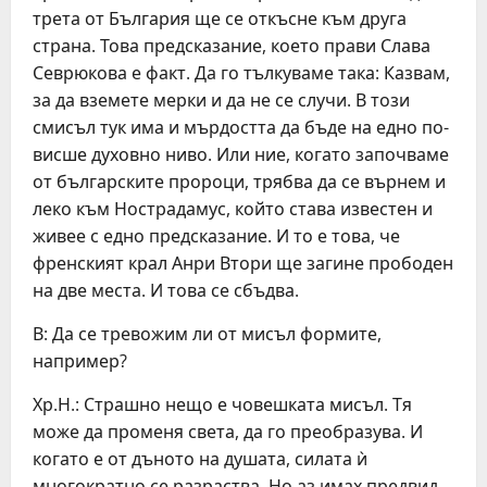
трета от България ще се откъсне към друга
страна. Това предсказание, което прави Слава
Севрюкова е факт. Да го тълкуваме така: Казвам,
за да вземете мерки и да не се случи. В този
смисъл тук има и мърдостта да бъде на едно по-
висше духовно ниво. Или ние, когато започваме
от българските пророци, трябва да се върнем и
леко към Нострадамус, който става известен и
живее с едно предсказание. И то е това, че
френският крал Анри Втори ще загине прободен
на две места. И това се сбъдва.
В: Да се тревожим ли от мисъл формите,
например?
Хр.Н.: Страшно нещо е човешката мисъл. Тя
може да променя света, да го преобразува. И
когато е от дъното на душата, силата ѝ
многократно се разраства. Но аз имах предвид