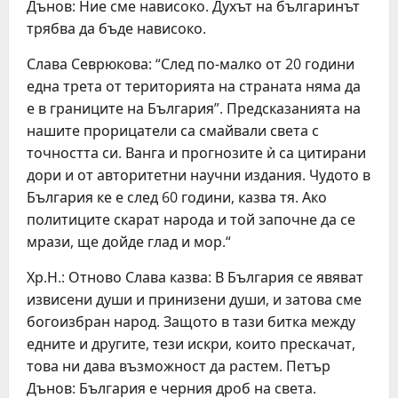
Дънов: Ние сме нависоко. Духът на българинът
трябва да бъде нависоко.
Слава Севрюкова: “След по-малко от 20 години
една трета от територията на страната няма да
е в границите на България”. Предсказанията на
нашите прорицатели са смайвали света с
точността си. Ванга и прогнозите ѝ са цитирани
дори и от авторитетни научни издания. Чудото в
България ке е след 60 години, казва тя. Ако
политиците скарат народа и той започне да се
мрази, ще дойде глад и мор.“
Хр.Н.: Отново Слава казва: В България се явяват
извисени души и принизени души, и затова сме
богоизбран народ. Защото в тази битка между
едните и другите, тези искри, които прескачат,
това ни дава възможност да растем. Петър
Дънов: България е черния дроб на света.