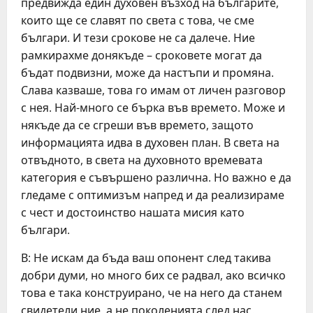
предвижда един духовен възход на българите,
които ще се славят по света с това, че сме
българи. И тези срокове не са далече. Ние
рамкирахме донякъде – сроковете могат да
бъдат подвизни, може да настъпи и промяна.
Слава казваше, това го имам от личен разговор
с нея. Най-много се бърка във времето. Може и
някъде да се сгреши във времето, защото
информацията идва в духовен план. В света на
отвъдното, в света на духовното времевата
категория е съвършено различна. Но важно е да
гледаме с оптимизъм напред и да реализираме
с чест и достоинство нашата мисия като
българи.
В: Не искам да бъда ваш опонент след такива
добри думи, но много бих се радвал, ако всичко
това е така конструирано, че на него да станем
свидетели ние, а не поколенията след нас.