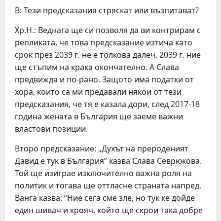
В: Тези предсказания стряскат или възпитават?
Хр.Н.: Веднага ще си позволя да ви контрирам с
репликата, че това предсказание изтича като
срок през 2039 г. не е толкова далеч. 2039 г. ние
ще стъпим на крака окончателно. А Слава
предвижда и по-рано. Защото има податки от
хора, които са ми предавали някои от тези
предсказания, че тя е казала дори, след 2017-18
година жената в България ще заеме важни
властови позиции.
Второ предсказание: „Духът на прероденият
Давид е тук в България” казва Слава Севрюкова.
Той ще изиграе изключително важна роля на
политик и тогава ще оттласне страната напред.
Ванга казва: “Ние сега сме зле, но тук ке дойде
един шивач и крояч, който ще скрои така добре