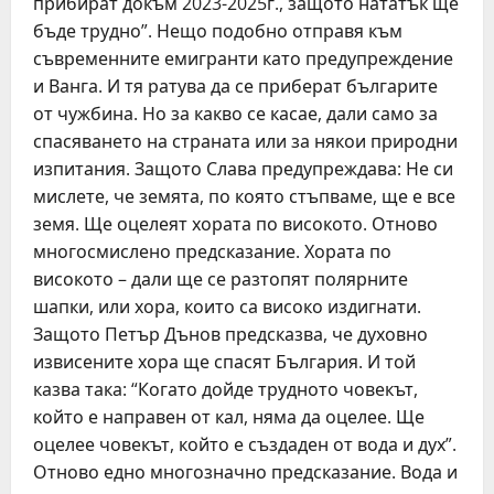
прибират докъм 2023-2025г., защото нататък ще
бъде трудно”. Нещо подобно отправя към
съвременните емигранти като предупреждение
и Ванга. И тя ратува да се приберат българите
от чужбина. Но за какво се касае, дали само за
спасяването на страната или за някои природни
изпитания. Защото Слава предупреждава: Не си
мислете, че земята, по която стъпваме, ще е все
земя. Ще оцелеят хората по високото. Отново
многосмислено предсказание. Хората по
високото – дали ще се разтопят полярните
шапки, или хора, които са високо издигнати.
Защото Петър Дънов предсказва, че духовно
извисените хора ще спасят България. И той
казва така: “Когато дойде трудното човекът,
който е направен от кал, няма да оцелее. Ще
оцелее човекът, който е създаден от вода и дух”.
Отново едно многозначно предсказание. Вода и