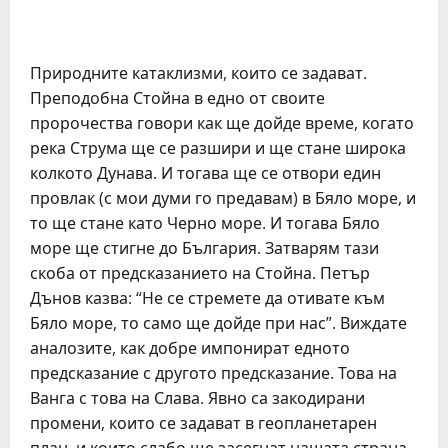
Природните катаклизми, които се задават.
Преподобна Стойна в едно от своите
пророчества говори как ще дойде време, когато
река Струма ще се разшири и ще стане широка
колкото Дунава. И тогава ще се отвори един
провлак (с мои думи го предавам) в Бяло море, и
то ще стане като Черно море. И тогава Бяло
море ще стигне до България. Затварям тази
скоба от предсказанието на Стойна. Петър
Дънов казва: “Не се стремете да отивате към
Бяло море, то само ще дойде при нас”. Виждате
аналозите, как добре импонират едното
предсказание с другото предсказание. Това на
Ванга с това на Слава. Явно са закодирани
промени, които се задават в геопланетарен