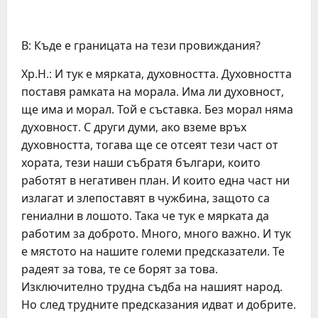
В: Къде е границата на тези провиждания?
Хр.Н.: И тук е мярката, духовността. Духовността
поставя рамката на морала. Има ли духовност,
ще има и морал. Той е съставка. Без морал няма
духовност. С други думи, ако вземе връх
духовността, тогава ще се отсеят тези част от
хората, тези наши събратя българи, които
работят в негативен план. И които една част ни
излагат и злепоставят в чужбина, защото са
гениални в лошото. Така че тук е мярката да
работим за доброто. Много, много важно. И тук
е мястото на нашите големи предсказатели. Те
радеят за това, те се борят за това.
Изключително трудна съдба на нашият народ.
Но след трудните предсказания идват и добрите.