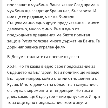
прославят в чужбина. Ванга казва: След време в
чужбина ще гледат добре на нас, българите. И
ние ще се радваме, че сме българи.
Същевеменно едно друго предсказание – много
деликатно, много фино. Вие в едно от
предходните предавания ме бяхте попитал
защо в Русия толкова много държат на Ванга. Те
дори направиха игрален филм.
В: Документалните са повече от десет.
Хр.Н.: Но тя казва в едно свое предсказание за
бъдещето на България: Този политик ще изведе
България напред, който стопли отношенията с
Русия. Много деликатна област на тълкувание с
оглед на съвременните тенденции. Но така е
днес, какво ще бъде утре – ние допускаме. И при
това още едно предсказание, което звучи