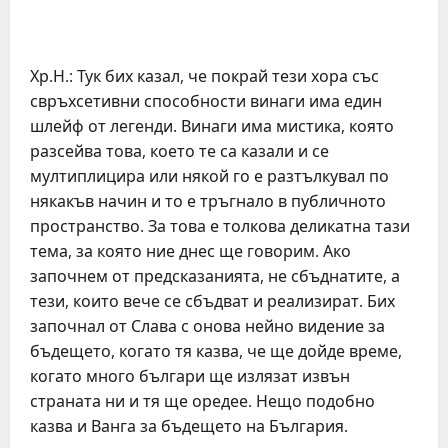
Хр.Н.: Тук бих казал, че покрай тези хора със
свръхсетивни способности винаги има един
шлейф от легенди. Винаги има мистика, която
разсейва това, което те са казали и се
мултиплицира или някой го е разтълкувал по
някакъв начин и то е тръгнало в публичното
пространство. За това е толкова деликатна тази
тема, за която ние днес ще говорим. Ако
започнем от предсказанията, не сбъднатите, а
тези, които вече се сбъдват и реализират. Бих
започнал от Слава с онова нейно видение за
бъдещето, когато тя казва, че ще дойде време,
когато много българи ще излязат извън
страната ни и тя ще оредее. Нещо подобно
казва и Ванга за бъдещето на България.