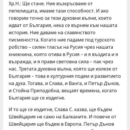
Хр.Н.: Ще стане. Ние възкръсваме от
пепелищата, имаме тази способност. И ако
говорим точно за тези духовни вълни, които
идват от България, нека се върнем към нашата
история. Ние даваме на славянството
писмеността. Когато ние падаме под турското
робство – силен тласък на Русия чрез нашата
книжнина, която отива в Русия – и я въздига и я
възражда, и я прави световна сила – пак чрез
нас. Третата духовна вълна, която ще излезе от
България – това е културния подем и развитието
на духа. Тогава, и Слава, и Ванга, и Петър Дънов,
и Стойна Преподобна, вещаят времена, когато
България ще се издигне.
И то ще се издигне, Слава С. казва, ще бъдем
Швейцария не само на Балканите. И повече от
Швейцария ще бъдем в Европа. Петър Дънов