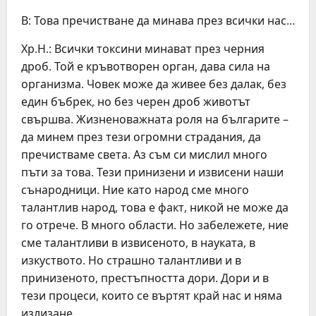
В: Това пречистване да минава през всички нас…
Хр.Н.: Всички токсини минават през черния
дроб. Той е кръвотворен орган, дава сила на
организма. Човек може да живее без далак, без
един бъбрек, но без черен дроб животът
свършва. Жизненоважната роля на българите –
да минем през тези огромни страдания, да
пречистваме света. Аз съм си мислил много
пъти за това. Тези принизени и извисени наши
сънародници. Ние като народ сме много
талантлив народ, това е факт, никой не може да
го отрече. В много области. Но забележете, ние
сме талантливи в извисеното, в науката, в
изкуството. Но страшно талантливи и в
принизеното, престъпността дори. Дори и в
тези процеси, които се въртят край нас и няма
излизане.