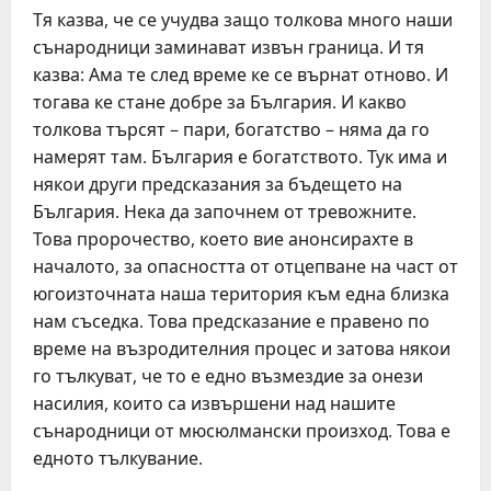
Тя казва, че се учудва защо толкова много наши
сънародници заминават извън граница. И тя
казва: Ама те след време ке се върнат отново. И
тогава ке стане добре за България. И какво
толкова търсят – пари, богатство – няма да го
намерят там. България е богатството. Тук има и
някои други предсказания за бъдещето на
България. Нека да започнем от тревожните.
Това пророчество, което вие анонсирахте в
началото, за опасността от отцепване на част от
югоизточната наша територия към една близка
нам съседка. Това предсказание е правено по
време на възродителния процес и затова някои
го тълкуват, че то е едно възмездие за онези
насилия, които са извършени над нашите
сънародници от мюсюлмански произход. Това е
едното тълкувание.