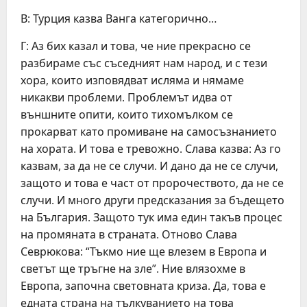
В: Турция казва Ванга категорично…
Г: Аз бих казал и това, че ние прекрасно се
разбираме със съседният нам народ, и с тези
хора, които изповядват исляма и нямаме
никакви проблеми. Проблемът идва от
външните опити, които тихомълком се
прокарват като промиване на самосъзнанието
на хората. И това е тревожно. Слава казва: Аз го
казвам, за да не се случи. И дано да не се случи,
защото и това е част от пророчеството, да не се
случи. И много други предсказания за бъдещето
на България. Защото тук има един такъв процес
на промяната в страната. Отново Слава
Севрюкова: “Тъкмо ние ще влезем в Европа и
светът ще тръгне на зле”. Ние влязохме в
Европа, започна световната криза. Да, това е
едната страна на тълкуванието на това