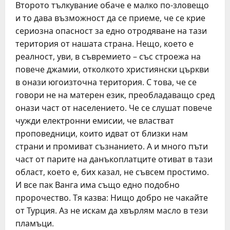
Второто тълкувание обаче е малко по-зловещо
и то дава възможност да се приеме, че се крие
сериозна опасност за едно отродяване на тази
територия от нашата страна. Нещо, което е
реалност, уви, в съвремието – със строежа на
повече джамии, отколкото християнски църкви
в онази югоизточна територия. С това, че се
говори не на матерен език, преобладаващо сред
онази част от населението. Че се слушат повече
чужди електронни емисии, че властват
проповедници, които идват от близки нам
страни и промиват съзнанието. А и много пъти
част от парите на данъкоплатците отиват в тази
област, което е, бих казал, не съвсем простимо.
И все пак Ванга има също едно подобно
пророчество. Тя казва: Нищо добро не чакайте
от Турция. Аз не искам да хвърлям масло в тези
пламъци.