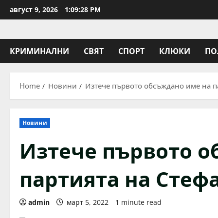
Skip
август 9, 2026
1:09:28 PM
to
content
КРИМИНАЛНИ
СВЯТ
СПОРТ
КЛЮКИ
ПО
Home
Новини
Изтече първото обсъждано име на п
Новини
Изтече първото о
партията на Стеф
admin
март 5, 2022
1 minute read