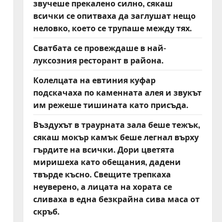
звучеше прекалено силно, сякаш
всички се опитваха да заглушат нещо
неловко, което се трупаше между тях.
Сватбата се провеждаше в най-
луксозния ресторант в района.
Колелцата на евтиния куфар
подскачаха по каменната алея и звукът
им режеше тишината като присъда.
Въздухът в траурната зала беше тежък,
сякаш мокър камък беше легнал върху
гърдите на всички. Дори цветята
миришеха като обещания, дадени
твърде късно. Свещите трепкаха
неуверено, а лицата на хората се
сливаха в една безкрайна сива маса от
скръб.