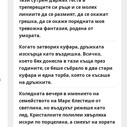
треперещите си ръце и се молех
линиите да се размият, да се окажат
грешка, да се окаже поредната моя
тревожна фантазия, родена от
умората.
Когато затворих куфара, дръжката
изскърца като въздишка. Всичко,
което бях донесла в тази къща през
годините, се беше събрало в два стари
куфара и една торба, която се късаше
в
на дръжките.
Коледната вечеря в имението на
семейството на Марк блестеше от
светлина, но въздухът режеше като
лед. Кристалните полилеи хвърляха
искри по порцелана, а смехът на хората