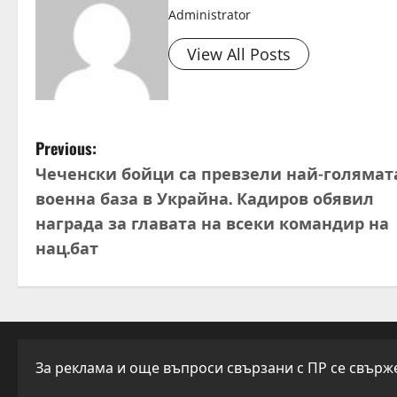
Administrator
View All Posts
P
Previous:
Чеченски бойци са превзели най-голямат
o
военна база в Украйна. Кадиров обявил
s
награда за главата на всеки командир на
нац.бат
t
n
a
v
За реклама и още въпроси свързани с ПР се свържет