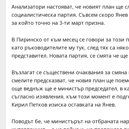
Анализатори настояват, че новият план ще с
социалистическа партия. Съвсем скоро Янев 
за който точно на 3-ти март призна.
В Пиринско от към месец се говори за този 
като ръководителите му тук, след тях са ня
представител. Новата партия, се смята че ще
Възлагат се съществени очаквания за смяна 
смелите предсказват, че новия план ще поем
още веднъж ще е министър председател, в ка
съгласно изявления, към този момент е под
Кирил Петков изиска оставката на Янев.
Поводът бе, че министърът на отбраната нар