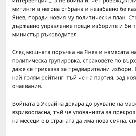
интервенция „, а не война и, че провеждал 
митинги в негова отбрана и незабавно бе ка
Янев, поради новия му политически план. С
държавно управление преди изборите и би тр
министър ръководител.
След мощната поръчка на Янев и намесата на
политическа групировка, страховете по върх
даже се приказва за предварителни избори. 
най-голям рейтинг, тъй че на партия, зад ко
очаквания.
Войната в Украйна докара до рухване на маск
взривоопасна, тъй че упованията за прекроя
на месеци е в страната да има нова смяна, 