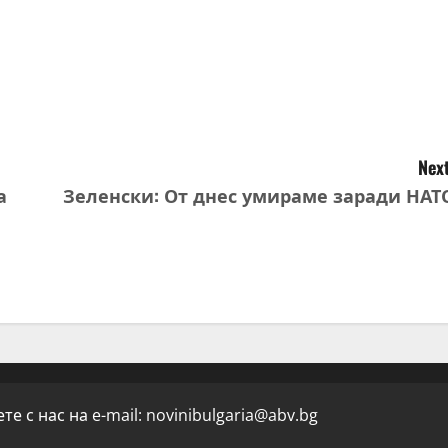
Next
а
Зеленски: От днес умираме заради НАТ
е с нас на e-mail:
novinibulgaria@abv.bg