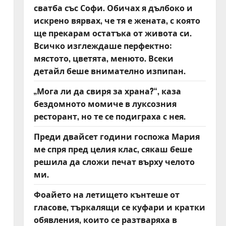
сватба със Софи. Обичах я дълбоко и
искрено вярвах, че тя е жената, с която
ще прекарам остатъка от живота си.
Всичко изглеждаше перфектно:
мястото, цветята, менюто. Всеки
детайл беше внимателно изпипан.
„Мога ли да свиря за храна?“, каза
бездомното момиче в луксозния
ресторант, но те се подиграха с нея.
Преди двайсет години госпожа Мария
ме спря пред целия клас, сякаш беше
решила да сложи печат върху челото
ми.
Фоайето на летището кънтеше от
гласове, търкалящи се куфари и кратки
обявления, които се разтваряха в