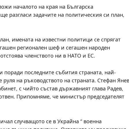
ложи началото на края на Българска
ще разгласи задачите на политическия си план,
план, имената на известни политици се спрягат
когашен регионален шеф и сегашен народен
 отстоява членството ни в НАТО и ЕС.
и поради последните събития страната, най-
е руля на ръководството на страната. Стефан Яне
бинет, с чийто състав държавният глава Радев,
готвен. Припомняме, че министър председателят
ичал случващото се в Украйна “ военна