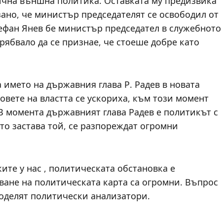
лична външна политика. Оставката му предизвика
зано, че министър председателят се освободил от
тефан Янев бе министър председател в служебното
ябвало да се признае, че стоеше добре като
 името на държавния глава Р. Радев в новата
овете на властта се ускориха, към този момент
В момента държавният глава Радев е политикът с
ято застава той, се разпореждат огромни
ите у нас , политическата обстановка е
ване на политическата карта са огромни. Въпрос
споделят политически анализатори.