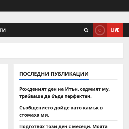
ТИ
LIVE
ПОСЛЕДНИ ПУБЛИКАЦИИ
Рожденият ден на Итън, седмият му,
трябваше да бъде перфектен.
Съобщението дойде като камък в
стомаха ми.
Подготвях този ден с месеци. Моята