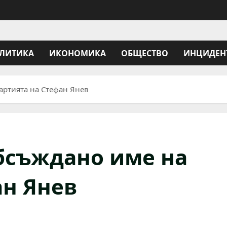
ЛИТИКА
ИКОНОМИКА
ОБЩЕСТВО
ИНЦИДЕН
артията на Стефан Янев
бсъждано име на
ан Янев