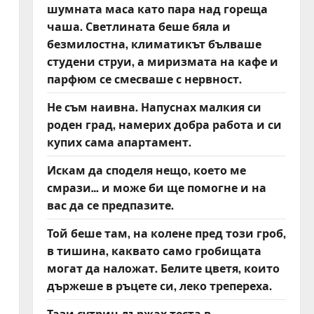
шумната маса като пара над гореща
чаша. Светлината беше бяла и
безмилостна, климатикът бълваше
студени струи, а миризмата на кафе и
парфюм се смесваше с нервност.
Не съм наивна. Напуснах малкия си
роден град, намерих добра работа и си
купих сама апартамент.
Искам да споделя нещо, което ме
смрази… и може би ще помогне и на
вас да се предпазите.
л
Той беше там, на колене пред този гроб,
в тишина, каквато само гробищата
могат да наложат. Белите цветя, които
държеше в ръцете си, леко трепереха.
Тази сутрин държах теста в