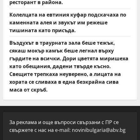
ресторант в района.
Колелцата на евтиния куфар подскачаха по
каменната алея и звукът им режеше
тишината като присъда.
Въздухът в траурната зала беше тежък,
сякаш мокър камък беше легнал върху
гърдите на всички. Дори цветята миришеха
като обещания, дадени твърде късно.
Свещите трепкаха неуверено, а лицата на
хората се сливаха в една безкрайна сива
маса от скръб.
За реклама и още въпроси свързани с ПР се
свържете с нас на e-mail:
novinibulgaria@abv.bg