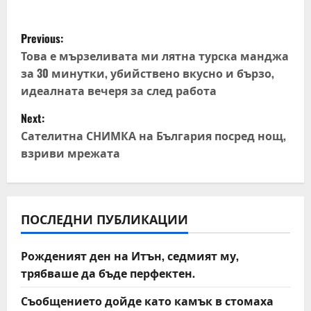
P
Previous:
o
Това е мързеливата ми лятна турска манджа
за 30 минутки, убийствено вкусно и бързо,
s
идеалната вечеря за след работа
t
Next:
Сателитна СНИМКА на България посред нощ,
n
взриви мрежата
a
v
ПОСЛЕДНИ ПУБЛИКАЦИИ
i
Рожденият ден на Итън, седмият му,
g
трябваше да бъде перфектен.
a
Съобщението дойде като камък в стомаха