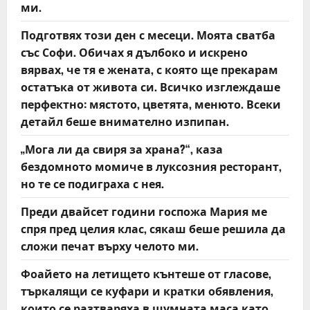
t
ми.
Подготвях този ден с месеци. Моята сватба
i
със Софи. Обичах я дълбоко и искрено
o
вярвах, че тя е жената, с която ще прекарам
остатъка от живота си. Всичко изглеждаше
n
перфектно: мястото, цветята, менюто. Всеки
детайл беше внимателно изпипан.
„Мога ли да свиря за храна?“, каза
бездомното момиче в луксозния ресторант,
но те се подиграха с нея.
Преди двайсет години госпожа Мария ме
спря пред целия клас, сякаш беше решила да
сложи печат върху челото ми.
Фоайето на летището кънтеше от гласове,
търкалящи се куфари и кратки обявления,
които се разтваряха в шумната маса като