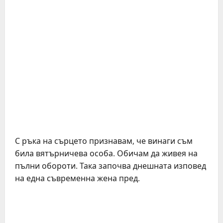
С ръка на сърцето признавам, че винаги съм
била вятърничева особа. Обичам да живея на
пълни обороти. Така започва днешната изповед
на една съвременна жена пред.