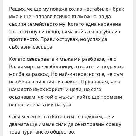
Реших, че ще му покажа колко нестабилен брак
има и ще направя всичко възможно, за да
съсипя семейството му. Когато една наранена
жена си внуши нещо, няма кой да я разубеди в
противното. Правих-струвах, но успях да
съблазня свекъра.
Когато свекървата и мъжа ми разбраха, че с
Владимир сме любовници, отвратени, подадоха
молба за развод. Но най-интересното е, че съм
влюбена в бившия си свекър. Признавам, че в
началото имах користни цели, но сега
осъзнавам, че той е мъжът, който ще промени
вятърничевата ми натура.
След месец е сватбата ни и се надявам, че и
двамата ще имаме сили да се изправим срещу
това пуританско общество.