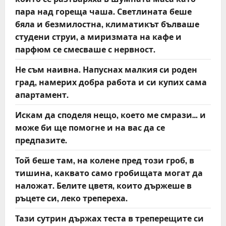
пара над гореща чаша. Светлината беше
бяла и безмилостна, климатикът бълваше
студени струи, а миризмата на кафе и
парфюм се смесваше с нервност.
Не съм наивна. Напуснах малкия си роден
град, намерих добра работа и си купих сама
апартамент.
Искам да споделя нещо, което ме смрази… и
може би ще помогне и на вас да се
предпазите.
Той беше там, на колене пред този гроб, в
тишина, каквато само гробищата могат да
наложат. Белите цветя, които държеше в
ръцете си, леко трепереха.
Тази сутрин държах теста в треперещите си