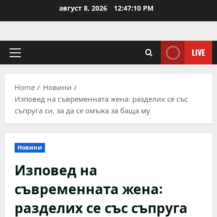
Skip
август 8, 2026
12:47:10 PM
to
content
LIVE
Primary
Menu
Home
Новини
Изповед на съвременната жена: разделих се със
съпруга си, за да се омъжа за баща му
Новини
Изповед на
съвременната жена:
разделих се със съпруга