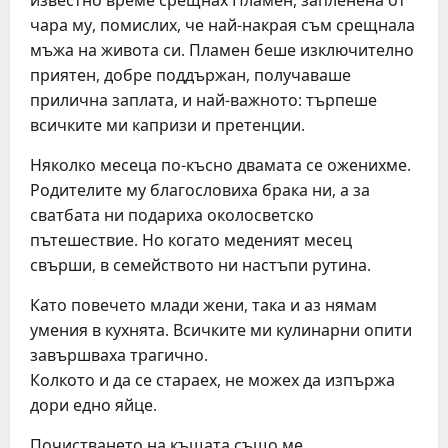
известно време срещнах Пламен, запленена от
чара му, помислих, че най-накрая съм срещнала
мъжа на живота си. Пламен беше изключително
приятен, добре поддържан, получаваше
прилична заплата, и най-важното: търпеше
всичките ми капризи и претенции.
Няколко месеца по-късно двамата се оженихме.
Родителите му благословиха брака ни, а за
сватбата ни подариха околосветско
пътешествие. Но когато меденият месец
свърши, в семейството ни настъпи рутина.
Като повечето млади жени, така и аз нямам
умения в кухнята. Всичките ми кулинарни опити
завършваха трагично.
Колкото и да се стараех, не можех да изпържа
дори едно яйце.
Почистването на къщата също ме