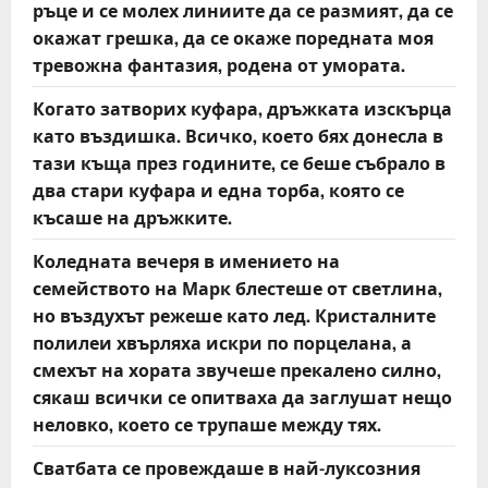
ръце и се молех линиите да се размият, да се
окажат грешка, да се окаже поредната моя
тревожна фантазия, родена от умората.
Когато затворих куфара, дръжката изскърца
като въздишка. Всичко, което бях донесла в
тази къща през годините, се беше събрало в
два стари куфара и една торба, която се
късаше на дръжките.
Коледната вечеря в имението на
семейството на Марк блестеше от светлина,
но въздухът режеше като лед. Кристалните
полилеи хвърляха искри по порцелана, а
смехът на хората звучеше прекалено силно,
сякаш всички се опитваха да заглушат нещо
неловко, което се трупаше между тях.
Сватбата се провеждаше в най-луксозния