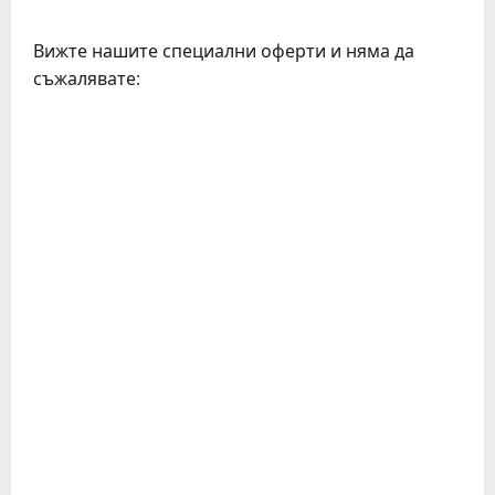
Вижте нашите специални оферти и няма да
съжалявате:
C
o
n
t
i
n
u
e