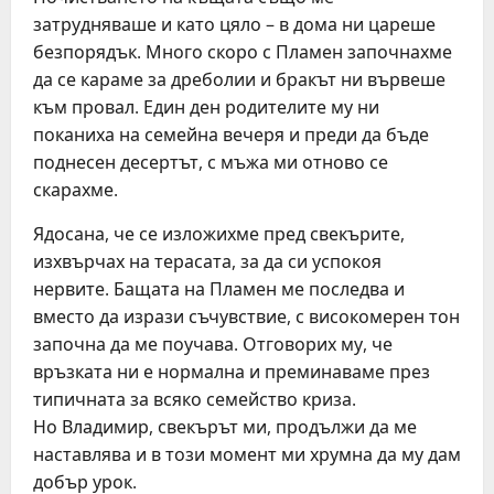
затрудняваше и като цяло – в дома ни цареше
безпорядък. Много скоро с Пламен започнахме
да се караме за дреболии и бракът ни вървеше
към провал. Един ден родителите му ни
поканиха на семейна вечеря и преди да бъде
поднесен десертът, с мъжа ми отново се
скарахме.
Ядосана, че се изложихме пред свекърите,
изхвърчах на терасата, за да си успокоя
нервите. Бащата на Пламен ме последва и
вместо да изрази съчувствие, с високомерен тон
започна да ме поучава. Отговорих му, че
връзката ни е нормална и преминаваме през
типичната за всяко семейство криза.
Но Владимир, свекърът ми, продължи да ме
наставлява и в този момент ми хрумна да му дам
добър урок.