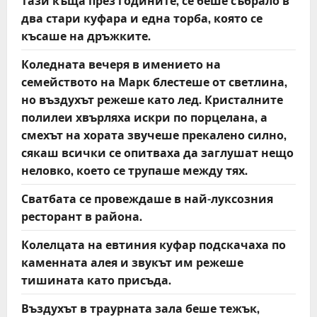
тази къща през годините, се беше събрало в
два стари куфара и една торба, която се
късаше на дръжките.
Коледната вечеря в имението на
семейството на Марк блестеше от светлина,
но въздухът режеше като лед. Кристалните
полилеи хвърляха искри по порцелана, а
смехът на хората звучеше прекалено силно,
сякаш всички се опитваха да заглушат нещо
неловко, което се трупаше между тях.
Сватбата се провеждаше в най-луксозния
ресторант в района.
Колелцата на евтиния куфар подскачаха по
каменната алея и звукът им режеше
тишината като присъда.
Въздухът в траурната зала беше тежък,