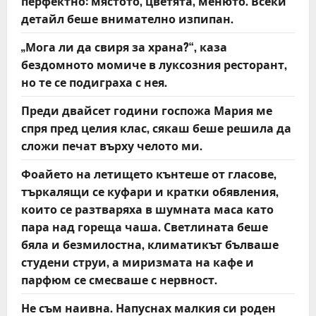
перфектно: мястото, цветята, менюто. Всеки
n
детайл беше внимателно изпипан.
„Мога ли да свиря за храна?“, каза
бездомното момиче в луксозния ресторант,
но те се подиграха с нея.
Преди двайсет години госпожа Мария ме
спря пред целия клас, сякаш беше решила да
сложи печат върху челото ми.
Фоайето на летището кънтеше от гласове,
търкалящи се куфари и кратки обявления,
които се разтваряха в шумната маса като
пара над гореща чаша. Светлината беше
бяла и безмилостна, климатикът бълваше
студени струи, а миризмата на кафе и
парфюм се смесваше с нервност.
Не съм наивна. Напуснах малкия си роден