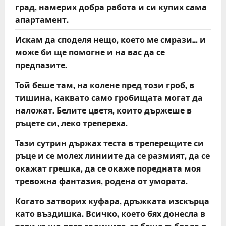
град, намерих добра работа и си купих сама
апартамент.
Искам да споделя нещо, което ме смрази… и
може би ще помогне и на вас да се
предпазите.
Той беше там, на колене пред този гроб, в
тишина, каквато само гробищата могат да
наложат. Белите цветя, които държеше в
ръцете си, леко трепереха.
Тази сутрин държах теста в треперещите си
ръце и се молех линиите да се размият, да се
окажат грешка, да се окаже поредната моя
тревожна фантазия, родена от умората.
Когато затворих куфара, дръжката изскърца
като въздишка. Всичко, което бях донесла в