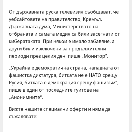
От държавната руска телевизия съобщават, че
уебсайтовете на правителство, Кремъл,
Държавната дума, Министерството на
отбраната и самата медия са били засегнати от
кибератаката. При някои е имало забавяне, а
други били изключени за продължителни
периоди през целия ден, пише „Монитор“.
„Украйна е демократична страна, нападната от
фашистка диктатура, битката не е НАТО срещу
Русия, битката е демокрация срещу фашизъм“,
пише в един от последните туитове на
„Анонимните“.
Вижте нашите специални оферти и няма да
съжалявате: