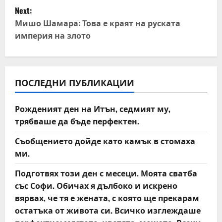
s
Next:
t
Мишо Шамара: Това е краят на руската
империя на злото
n
a
v
ПОСЛЕДНИ ПУБЛИКАЦИИ
i
Рожденият ден на Итън, седмият му,
трябваше да бъде перфектен.
g
Съобщението дойде като камък в стомаха
a
ми.
t
Подготвях този ден с месеци. Моята сватба
със Софи. Обичах я дълбоко и искрено
i
вярвах, че тя е жената, с която ще прекарам
o
остатъка от живота си. Всичко изглеждаше