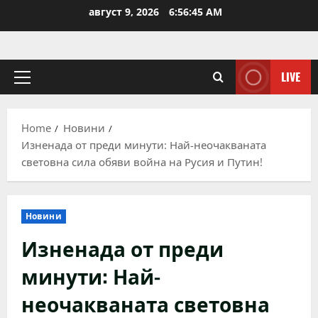
Skip
август 9, 2026
6:56:45 AM
to
content
LIVE
Primary
Menu
Home
Новини
Изненада от преди минути: Най-неочакваната
световна сила обяви война на Русия и Путин!
Новини
Изненада от преди
минути: Най-
неочакваната световна