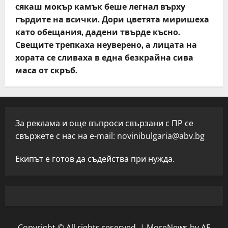
сякаш мокър камък беше легнал върху
гърдите на всички. Дори цветята миришеха
като обещания, дадени твърде късно.
Свещите трепкаха неуверено, а лицата на
хората се сливаха в една безкрайна сива
маса от скръб.
За реклама и още въпроси свързани с ПР се
свържете с нас на e-mail:
novinibulgaria@abv.bg
Екипът е готов да съдейства при нужда.
Copyright © All rights reserved.
|
MoreNews
by AF