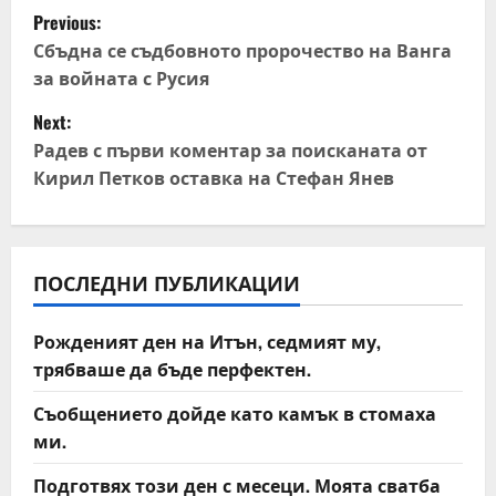
P
Previous:
o
Сбъдна се съдбовното пророчество на Ванга
за войната с Русия
s
Next:
t
Радев с първи коментар за поисканата от
Кирил Петков оставка на Стефан Янев
n
a
v
ПОСЛЕДНИ ПУБЛИКАЦИИ
i
Рожденият ден на Итън, седмият му,
трябваше да бъде перфектен.
g
Съобщението дойде като камък в стомаха
a
ми.
t
Подготвях този ден с месеци. Моята сватба