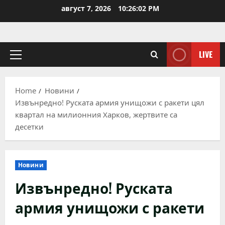
Skip
август 7, 2026
10:26:02 PM
to
content
LIVE
Primary
Menu
Home
Новини
Извънредно! Руската армия унищожи с ракети цял
квартал на милионния Харков, жертвите са
десетки
Новини
Извънредно! Руската
армия унищожи с ракети