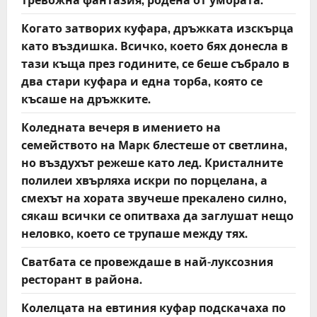
Когато затворих куфара, дръжката изскърца
като въздишка. Всичко, което бях донесла в
тази къща през годините, се беше събрало в
два стари куфара и една торба, която се
късаше на дръжките.
Коледната вечеря в имението на
семейството на Марк блестеше от светлина,
но въздухът режеше като лед. Кристалните
полилеи хвърляха искри по порцелана, а
смехът на хората звучеше прекалено силно,
сякаш всички се опитваха да заглушат нещо
неловко, което се трупаше между тях.
Сватбата се провеждаше в най-луксозния
ресторант в района.
Колелцата на евтиния куфар подскачаха по