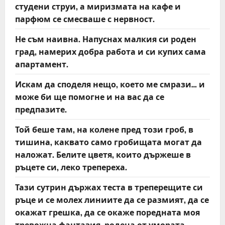
студени струи, а миризмата на кафе и
парфюм се смесваше с нервност.
Не съм наивна. Напуснах малкия си роден
град, намерих добра работа и си купих сама
апартамент.
Искам да споделя нещо, което ме смрази… и
може би ще помогне и на вас да се
предпазите.
Той беше там, на колене пред този гроб, в
тишина, каквато само гробищата могат да
наложат. Белите цветя, които държеше в
ръцете си, леко трепереха.
Тази сутрин държах теста в треперещите си
ръце и се молех линиите да се размият, да се
окажат грешка, да се окаже поредната моя
тревожна фантазия, родена от умората.