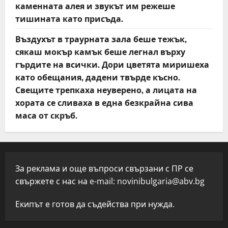
каменната алея и звукът им режеше
тишината като присъда.
Въздухът в траурната зала беше тежък,
сякаш мокър камък беше легнал върху
гърдите на всички. Дори цветята миришеха
като обещания, дадени твърде късно.
Свещите трепкаха неуверено, а лицата на
хората се сливаха в една безкрайна сива
маса от скръб.
За реклама и още въпроси свързани с ПР се
свържете с нас на e-mail:
novinibulgaria@abv.bg
Екипът е готов да съдейства при нужда.