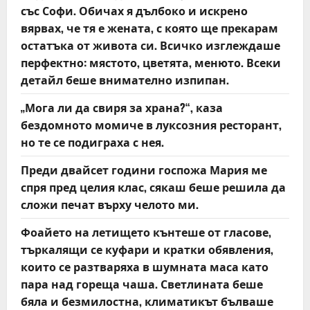
със Софи. Обичах я дълбоко и искрено
i
вярвах, че тя е жената, с която ще прекарам
o
остатъка от живота си. Всичко изглеждаше
перфектно: мястото, цветята, менюто. Всеки
n
детайл беше внимателно изпипан.
„Мога ли да свиря за храна?“, каза
бездомното момиче в луксозния ресторант,
но те се подиграха с нея.
Преди двайсет години госпожа Мария ме
спря пред целия клас, сякаш беше решила да
сложи печат върху челото ми.
Фоайето на летището кънтеше от гласове,
търкалящи се куфари и кратки обявления,
които се разтваряха в шумната маса като
пара над гореща чаша. Светлината беше
бяла и безмилостна, климатикът бълваше