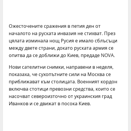
Ожесточените сражения в петия ден от
началото на руската инвазия не стихват. През
цялата изминала нощ Русия е имало сблъсъци
между двете страни, докато руската армия се
опитва да се доближи до Киев, предаде NOVA.
Нови сателитни снимки, направени в неделя,
показаха, че сухопътните сили на Москва се
приближават към столицата. Военният кордон
включва стотици превозни средства, които се
насочват североизточно от украинския град
Иванков и се движат в посока Киев.