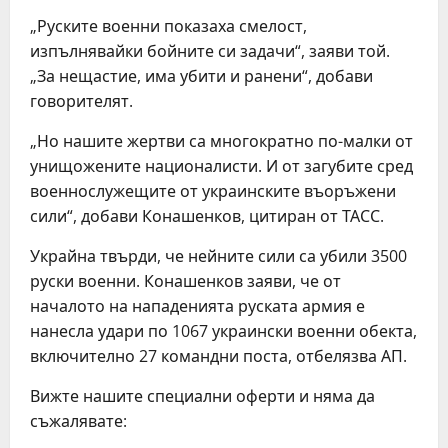
„Руските военни показаха смелост,
изпълнявайки бойните си задачи“, заяви той.
„За нещастие, има убити и ранени“, добави
говорителят.
„Но нашите жертви са многократно по-малки от
унищожените националисти. И от загубите сред
военнослужещите от украинските въоръжени
сили“, добави Конашенков, цитиран от ТАСС.
Украйна твърди, че нейните сили са убили 3500
руски военни. Конашенков заяви, че от
началото на нападенията руската армия е
нанесла удари по 1067 украински военни обекта,
включително 27 командни поста, отбелязва АП.
Вижте нашите специални оферти и няма да
съжалявате: