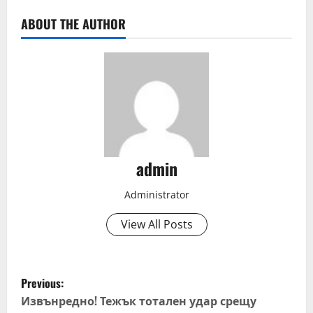
ABOUT THE AUTHOR
admin
Administrator
View All Posts
P
Previous:
o
Извънредно! Тежък тотален удар срещу