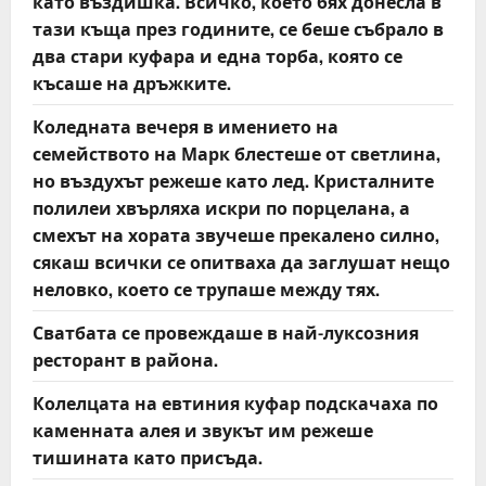
като въздишка. Всичко, което бях донесла в
тази къща през годините, се беше събрало в
два стари куфара и една торба, която се
късаше на дръжките.
Коледната вечеря в имението на
семейството на Марк блестеше от светлина,
но въздухът режеше като лед. Кристалните
полилеи хвърляха искри по порцелана, а
смехът на хората звучеше прекалено силно,
сякаш всички се опитваха да заглушат нещо
неловко, което се трупаше между тях.
Сватбата се провеждаше в най-луксозния
ресторант в района.
Колелцата на евтиния куфар подскачаха по
каменната алея и звукът им режеше
тишината като присъда.