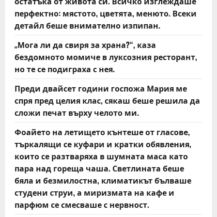
o
остатъка от живота си. Всичко изглеждаше
перфектно: мястото, цветята, менюто. Всеки
n
детайл беше внимателно изпипан.
„Мога ли да свиря за храна?“, каза
бездомното момиче в луксозния ресторант,
но те се подиграха с нея.
Преди двайсет години госпожа Мария ме
спря пред целия клас, сякаш беше решила да
сложи печат върху челото ми.
Фоайето на летището кънтеше от гласове,
търкалящи се куфари и кратки обявления,
които се разтваряха в шумната маса като
пара над гореща чаша. Светлината беше
бяла и безмилостна, климатикът бълваше
студени струи, а миризмата на кафе и
парфюм се смесваше с нервност.