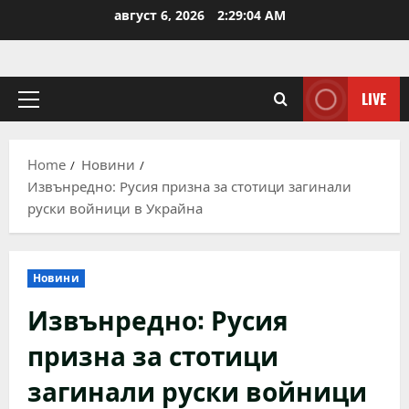
Skip
август 6, 2026
2:29:05 AM
to
content
LIVE
Primary
Menu
Home
Новини
Извънредно: Русия призна за стотици загинали
руски войници в Украйна
Новини
Извънредно: Русия
призна за стотици
загинали руски войници