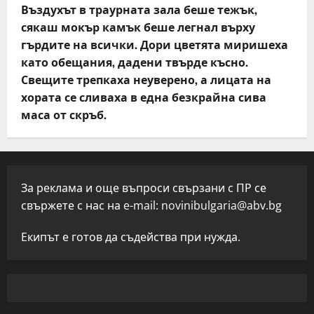
Въздухът в траурната зала беше тежък,
сякаш мокър камък беше легнал върху
гърдите на всички. Дори цветята миришеха
като обещания, дадени твърде късно.
Свещите трепкаха неуверено, а лицата на
хората се сливаха в една безкрайна сива
маса от скръб.
За реклама и още въпроси свързани с ПР се
свържете с нас на e-mail:
novinibulgaria@abv.bg
Екипът е готов да съдейства при нужда.