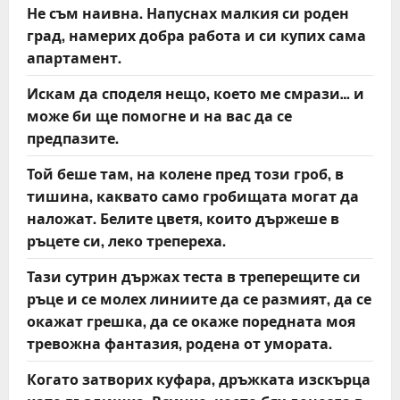
Не съм наивна. Напуснах малкия си роден
град, намерих добра работа и си купих сама
апартамент.
Искам да споделя нещо, което ме смрази… и
може би ще помогне и на вас да се
предпазите.
Той беше там, на колене пред този гроб, в
тишина, каквато само гробищата могат да
наложат. Белите цветя, които държеше в
ръцете си, леко трепереха.
Тази сутрин държах теста в треперещите си
ръце и се молех линиите да се размият, да се
окажат грешка, да се окаже поредната моя
тревожна фантазия, родена от умората.
Когато затворих куфара, дръжката изскърца