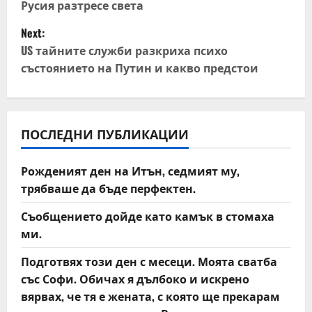
Русия разтресе света
s
Next:
t
US тайните служби разкриха психо
състоянието на Путин и какво предстои
n
a
v
ПОСЛЕДНИ ПУБЛИКАЦИИ
i
Рожденият ден на Итън, седмият му,
трябваше да бъде перфектен.
g
Съобщението дойде като камък в стомаха
a
ми.
t
Подготвях този ден с месеци. Моята сватба
със Софи. Обичах я дълбоко и искрено
i
вярвах, че тя е жената, с която ще прекарам