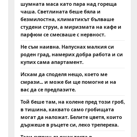
шумната маса като пара над гореща
чаша. Светлината беше бяла и
безмилостна, климатикът бълваше
студени струи, а миризмата на кафе и
парфюм се смесваше с нервност.
Не съм наивна. Напуснах малкия си
роден град, намерих добра работа и си
купих сама апартамент.
Искам да споделя нещо, което ме
смрази… и може би ще помогне и на
вас да се предпазите.
и
Той беше там, на колене пред този гроб,
в тишина, каквато само гробищата
могат да наложат. Белите цветя, които
държеше в ръцете си, леко трепереха.
Тази сутрин държах теста в