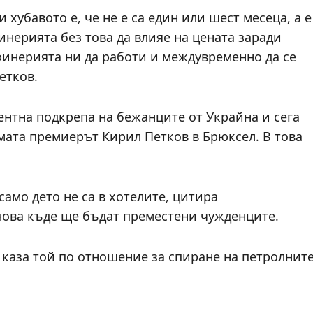
 хубавото е, че не е са един или шест месеца, а е
инерията без това да влияе на цената заради
финерията ни да работи и междувременно да се
етков.
ентна подкрепа на бежанците от Украйна и сега
емата премиерът Кирил Петков в Брюксел. В това
само дето не са в хотелите, цитира
ова къде ще бъдат преместени чужденците.
, каза той по отношение за спиране на петролнит