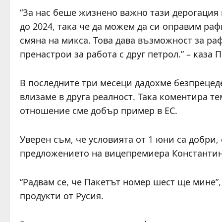
“За нас беше жизнено важно тази дерогация и
до 2024, така че да можем да си оправим раф
смяна на микса. Това дава възможност за ра
пренастрои за работа с друг петрол.” – каза П
В последните три месеци дадохме безпрецед
влизаме в друга реалност. Така коментира т
отношение сме добър пример в ЕС.
Уверен съм, че условията от 1 юни са добри, 
предложението на вицепремиера Константин
“Радвам се, че Пакетът номер шест ще мине”
продукти от Русия.