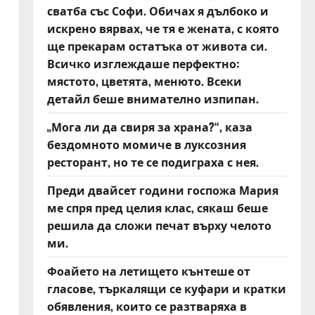
сватба със Софи. Обичах я дълбоко и
искрено вярвах, че тя е жената, с която
ще прекарам остатъка от живота си.
Всичко изглеждаше перфектно:
мястото, цветята, менюто. Всеки
детайл беше внимателно изпипан.
„Мога ли да свиря за храна?“, каза
бездомното момиче в луксозния
ресторант, но те се подиграха с нея.
Преди двайсет години госпожа Мария
ме спря пред целия клас, сякаш беше
решила да сложи печат върху челото
ми.
Фоайето на летището кънтеше от
гласове, търкалящи се куфари и кратки
обявления, които се разтваряха в