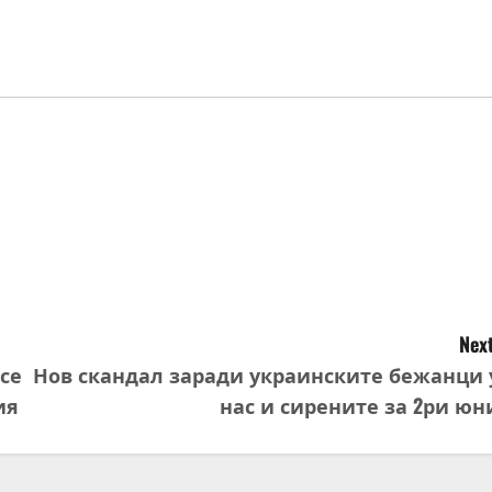
Next
се
Нов скандал заради украинските бежанци 
ия
нас и сирените за 2ри юн