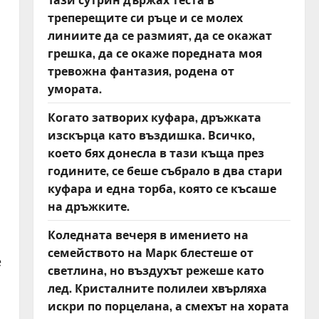
треперещите си ръце и се молех
линиите да се размият, да се окажат
грешка, да се окаже поредната моя
тревожна фантазия, родена от
умората.
Когато затворих куфара, дръжката
изскърца като въздишка. Всичко,
което бях донесла в тази къща през
годините, се беше събрало в два стари
куфара и една торба, която се късаше
на дръжките.
Коледната вечеря в имението на
семейството на Марк блестеше от
е
светлина, но въздухът режеше като
лед. Кристалните полилеи хвърляха
искри по порцелана, а смехът на хората