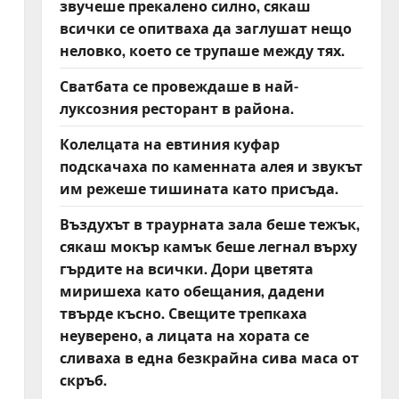
звучеше прекалено силно, сякаш
всички се опитваха да заглушат нещо
неловко, което се трупаше между тях.
Сватбата се провеждаше в най-
луксозния ресторант в района.
Колелцата на евтиния куфар
подскачаха по каменната алея и звукът
им режеше тишината като присъда.
Въздухът в траурната зала беше тежък,
сякаш мокър камък беше легнал върху
гърдите на всички. Дори цветята
миришеха като обещания, дадени
твърде късно. Свещите трепкаха
неуверено, а лицата на хората се
сливаха в една безкрайна сива маса от
скръб.