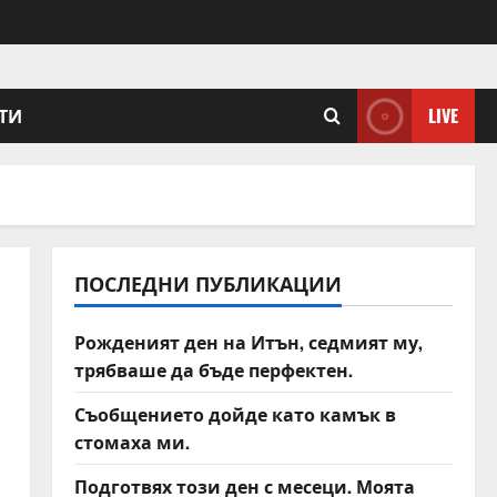
ТИ
LIVE
ПОСЛЕДНИ ПУБЛИКАЦИИ
Рожденият ден на Итън, седмият му,
трябваше да бъде перфектен.
Съобщението дойде като камък в
стомаха ми.
Подготвях този ден с месеци. Моята