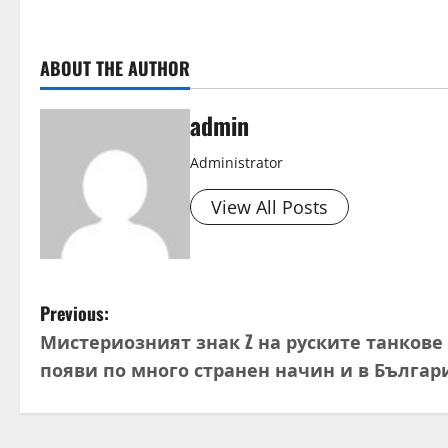
ABOUT THE AUTHOR
admin
Administrator
View All Posts
P
Previous:
Мистериозният знак Z на руските танкове 
o
появи по много странен начин и в Българ
s
t