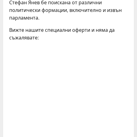
Стефан Янев бе поискана от различни
политически формации, включително и извън
парламента.
Вижте нашите специални оферти и няма да
съжалявате:
C
o
n
t
i
n
u