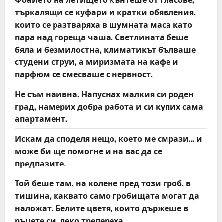
търкалящи се куфари и кратки обявления,
които се разтваряха в шумната маса като
пара над гореща чаша. Светлината беше
бяла и безмилостна, климатикът бълваше
студени струи, а миризмата на кафе и
парфюм се смесваше с нервност.
Не съм наивна. Напуснах малкия си роден
град, намерих добра работа и си купих сама
апартамент.
Искам да споделя нещо, което ме смрази… и
може би ще помогне и на вас да се
предпазите.
Той беше там, на колене пред този гроб, в
тишина, каквато само гробищата могат да
наложат. Белите цветя, които държеше в
ръцете си, леко трепереха.