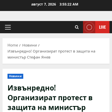
Skip
август 7, 2026
3:55:22 AM
to
content
LIVE
Primary
Menu
Home
Новини
Извънредно! Организират протест в защита на
министър Стефан Янев
Новини
Извънредно!
Организират протест в
защита на министър