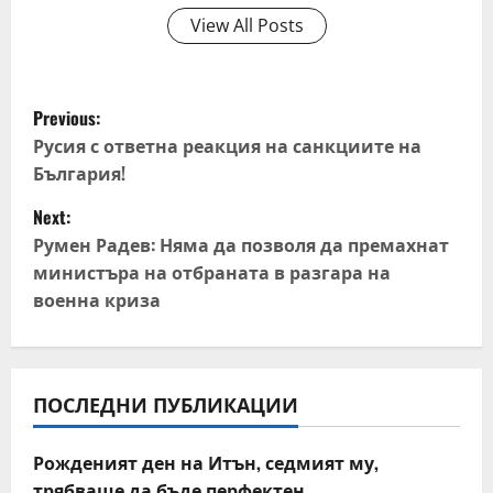
View All Posts
P
Previous:
o
Русия с ответна реакция на санкциите на
България!
s
Next:
t
Румен Радев: Няма да позволя да премахнат
министъра на отбраната в разгара на
n
военна криза
a
v
ПОСЛЕДНИ ПУБЛИКАЦИИ
i
Рожденият ден на Итън, седмият му,
g
трябваше да бъде перфектен.