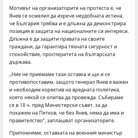
Мотивът на организаторите на протеста е, че
Янев се осмелил да изрече неудобната истина,
че България трябва и е длъжна да демонстрира
позиция в защита на националните си интереси.
Длъжна е да защити правата на своите
граждани, да гарантира тяхната сигурност и
спокойствие, просперитета на българската
държава.
„Ние не приемаме тази оставка и ще и се
противопоставим, защото генерал Янев е важен
и необходим коректив на вредната политика,
която някой се опитва да провежда. Събираме
се в 18 ч. пред Министерски съвет, за да
покажем на Петков, че без Янев, няма да има и
правителство“, заплашват организаторите.
Припомняме, оставката на военния министър