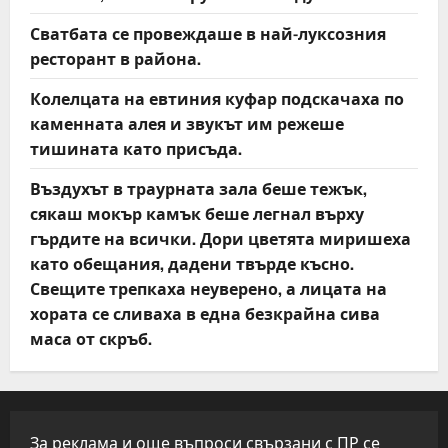
Сватбата се провеждаше в най-луксозния
ресторант в района.
Колелцата на евтиния куфар подскачаха по
каменната алея и звукът им режеше
тишината като присъда.
Въздухът в траурната зала беше тежък,
сякаш мокър камък беше легнал върху
гърдите на всички. Дори цветята миришеха
като обещания, дадени твърде късно.
Свещите трепкаха неуверено, а лицата на
хората се сливаха в една безкрайна сива
маса от скръб.
За реклама и още въпроси свързани с ПР се