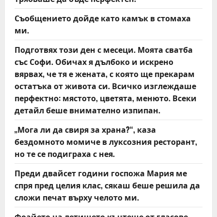
a
Съобщението дойде като камък в стомаха
t
ми.
Подготвях този ден с месеци. Моята сватба
i
със Софи. Обичах я дълбоко и искрено
o
вярвах, че тя е жената, с която ще прекарам
остатъка от живота си. Всичко изглеждаше
n
перфектно: мястото, цветята, менюто. Всеки
детайл беше внимателно изпипан.
„Мога ли да свиря за храна?“, каза
бездомното момиче в луксозния ресторант,
но те се подиграха с нея.
Преди двайсет години госпожа Мария ме
спря пред целия клас, сякаш беше решила да
сложи печат върху челото ми.
Фоайето на летището кънтеше от гласове,