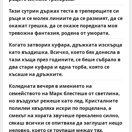
Тази сутрин държах теста в треперещите си
ръце и се молех линиите да се размият, да се
окажат грешка, да се окаже поредната моя
тревожна фантазия, родена от умората.
Когато затворих куфара, дръжката изскърца
като въздишка. Всичко, което бях донесла в
тази къща през годините, се беше събрало в
два стари куфара и една торба, която се
късаше на дръжките.
Коледната вечеря в имението на
семейството на Марк блестеше от светлина,
но въздухът режеше като лед. Кристалните
полилеи хвърляха искри по порцелана, а
смехът на хората звучеше прекалено силно,
сякаш всички се опитваха да заглушат нещо
неловко, което се трупаше между тях.