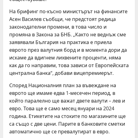
На брифинг по-късно министърът на финансите
Асен Василев съобщи, че предстоят редица
законодателни промени, в това число и
промяна в Закона за БНБ. „Както не веднъж сме
заявявали България на практика е приела
еврото през валутния борд и в момента дори да
искаме да вдигнем лихвените проценти, няма
как да го направим, това зависи от Европейската
централна банка“, добави вицепремиерът.
Според Националния план за въвеждане на
еврото ще имаме едва 1-месечен период, в
който паралелно ще важат двете валути – лев и
евро. Това ще е само месец януари на 2024
година. Етикетите на стоките по магазините ще
са също с две цени. Парите в банковите сметки
автоматично ще се превалутират в евро.