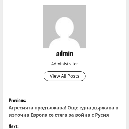
admin
Administrator
View All Posts
P
Previous:
o
Агресията продължава! Още една държава в
източна Европа се стяга за война с Русия
s
Next: