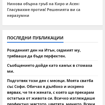
t
Нинова обърна гръб на Киро и Асен:
Гласувахме против! Решенията ви са
n
неразумни
a
v
ПОСЛЕДНИ ПУБЛИКАЦИИ
i
Рожденият ден на Итън, седмият му,
g
трябваше да бъде перфектен.
a
Съобщението дойде като камък в стомаха
t
ми.
Подготвях този ден с месеци. Моята сватба
i
със Софи. Обичах я дълбоко и искрено
o
вярвах, че тя е жената, с която ще прекарам
остатъка от живота си. Всичко изглеждаше
n
перфектно: мястото, цветята, менюто. Всеки