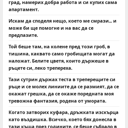
град, намерих добра работа и си купих сама
апартамент.
Искам да споделя нещо, което ме смрази… и
може би ще помогне и на вас да се
предпазите.
Той беше там, на колене пред този гроб, в
тишина, каквато само гробищата могат да
наложат. Белите цветя, които държеше в
ръцете си, леко трепереха.
Тази сутрин държах теста в треперещите си
ръце и се молех линиите да се размият, да се
окажат грешка, да се окаже поредната моя
тревожна фантазия, родена от умората.
Когато затворих куфара, дръжката изскърца
като въздишка. Всичко, което бях донесла в
тази къща през годините, се беше събрало в