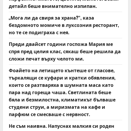
детайл беше внимателно изпипан.
„Мога ли да свиря за храна?“, каза
бездомното момиче в луксозния ресторант,
но те се подиграха с нея.
Преди двайсет години госпожа Мария ме
спря пред целия клас, сякаш беше решила да
сложи печат върху челото ми.
Фоайето на летището кънтеше от гласове,
търкалящи се куфари и кратки обявления,
които се разтваряха в шумната маса като
пара над гореща чаша. Светлината беше
бяла и безмилостна, климатикът бълваше
студени струи, а миризмата на кафе и
парфюм се смесваше с нервност.
Не съм наивна. Напуснах малкия си роден