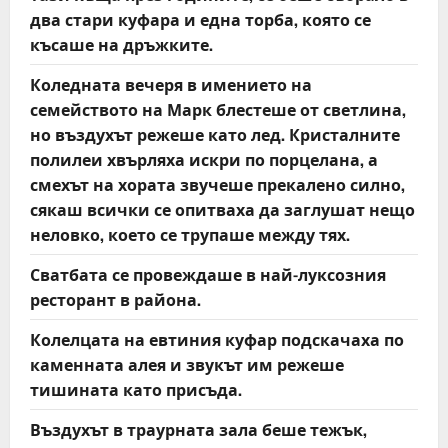
два стари куфара и една торба, която се
късаше на дръжките.
Коледната вечеря в имението на
семейството на Марк блестеше от светлина,
но въздухът режеше като лед. Кристалните
полилеи хвърляха искри по порцелана, а
смехът на хората звучеше прекалено силно,
сякаш всички се опитваха да заглушат нещо
неловко, което се трупаше между тях.
Сватбата се провеждаше в най-луксозния
ресторант в района.
Колелцата на евтиния куфар подскачаха по
каменната алея и звукът им режеше
тишината като присъда.
Въздухът в траурната зала беше тежък,