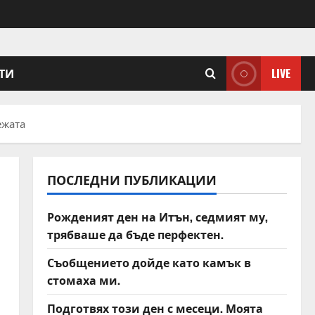
ТИ
LIVE
ежата
ПОСЛЕДНИ ПУБЛИКАЦИИ
Рожденият ден на Итън, седмият му,
трябваше да бъде перфектен.
Съобщението дойде като камък в
стомаха ми.
Подготвях този ден с месеци. Моята