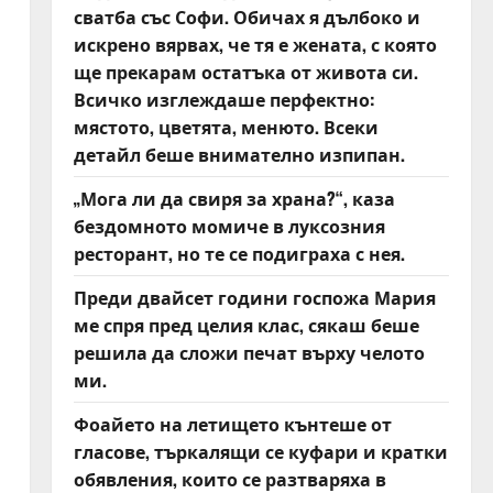
сватба със Софи. Обичах я дълбоко и
искрено вярвах, че тя е жената, с която
ще прекарам остатъка от живота си.
Всичко изглеждаше перфектно:
мястото, цветята, менюто. Всеки
детайл беше внимателно изпипан.
„Мога ли да свиря за храна?“, каза
бездомното момиче в луксозния
ресторант, но те се подиграха с нея.
Преди двайсет години госпожа Мария
ме спря пред целия клас, сякаш беше
решила да сложи печат върху челото
ми.
Фоайето на летището кънтеше от
гласове, търкалящи се куфари и кратки
обявления, които се разтваряха в