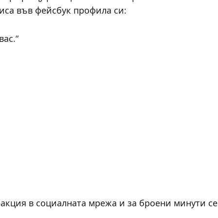
иса във фейсбук профила си:
вас.“
акция в социалната мрежа и за броени минути се