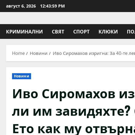
Skip
август 6, 2026
12:44:00 PM
to
content
КРИМИНАЛНИ
СВЯТ
СПОРТ
КЛЮКИ
ПО
Home
Новини
Иво Сиромахов изригна: За 40-те лев
Новини
Иво Сиромахов изр
ли им завидяхте? 
Ето как му отвър