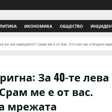
ЛИТИКА
ИКОНОМИКА
ОБЩЕСТВО
ИНЦИДЕН
а ли им завидяхте? Срам ме е от вас. Ето как му отвърна мр
игна: За 40-те лева
Срам ме е от вас.
на мрежата