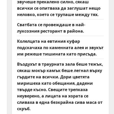
звучеше прекалено силно, сякаш
всички се опитваха да заглушат нещо
неловко, което се трупаше между тях.
Сватбата се провеждаше в най-
луксозния ресторант в района.
Колелцата на евтиния куфар
подскачаха по каменната алея и звукът
им режеше тишината като присъда.
Въздухът в траурната зала беше тежък,
сякаш мокър камък беше легнал върху
гърдите на всички. Дори цветята
миришеха като обещания, дадени
твърде късно. Свещите трепкаха
неуверено, а лицата на хората се
сливаха в една безкрайна сива маса от
скръб.