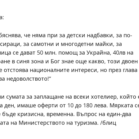
а:
бяснява, че няма при за детски надбавки, за по-
 сираци, за самотни и многодетни майки, за
ица се дават 50 млн. помощ за Украйна, 40лв на
не в синя зона и Бог знае още какво, този двоен
е отстоява националните интереси, но през глава
ва недоволството!“
и сумата за заплащане на всеки хотелиер, който 
а ден, имаше оферти от 10 до 180 лева. Мярката с
 бъде кризисна, временна. Въпрос на един-два
цата на Министерството на туризма. /блиц