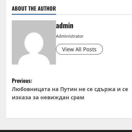
d
ABOUT THE AUTHOR
i
n
admin
g
Administrator
View All Posts
P
Previous:
Любовницата на Путин не се сдържа и се
o
изказа за невиждан срам
s
t
n