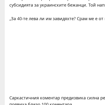
субсидията за украинските бежанци. Той нап
„За 40-те лева ли им завидяхте? Срам ме е от 
Саркастичния коментар предизвика силна ре
появиха близо 100 коментара.