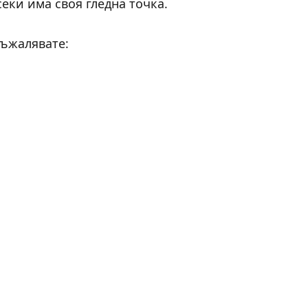
секи има своя гледна точка.
съжалявате: