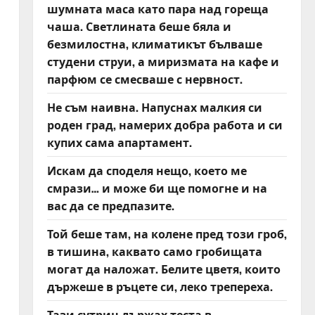
шумната маса като пара над гореща
чаша. Светлината беше бяла и
безмилостна, климатикът бълваше
студени струи, а миризмата на кафе и
парфюм се смесваше с нервност.
Не съм наивна. Напуснах малкия си
роден град, намерих добра работа и си
купих сама апартамент.
Искам да споделя нещо, което ме
смрази… и може би ще помогне и на
вас да се предпазите.
Той беше там, на колене пред този гроб,
в тишина, каквато само гробищата
могат да наложат. Белите цветя, които
държеше в ръцете си, леко трепереха.
Тази сутрин държах теста в