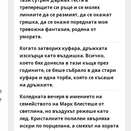
треперещите си ръце и се молех
линиите да се размият, да се окажат
грешка, да се окаже поредната моя
тревожна фантазия, родена от
умората.
Когато затворих куфара, дръжката
изскърца като въздишка. Всичко,
което бях донесла в тази къща през
годините, се беше събрало в два стари
куфара и една торба, която се късаше
на дръжките.
е
Коледната вечеря в имението на
е
семейството на Марк блестеше от
светлина, но въздухът режеше като
лед. Кристалните полилеи хвърляха
искри по порцелана, а смехът на хората