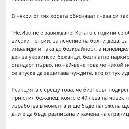
В някои от тях хората обясняват гнева си так
“Не,Иво,не е завиждане! Когато с години се о
високи пенсии, за лечение на болни деца, за
инвалиди и така до безкрайност, а изневидел
ден за украински бежанци, безплатно паркира
стандарт първо, но най-вече това,че никой н
се впуска да защитава чуждите, ето от тук ид
Реакцията е срещу това, че бизнесът подкреп
приютил бежанец, която е 40 лева на човек н
изработва в момента и ще бъде наложена ще
дни е да бъде разписана и качена на страни