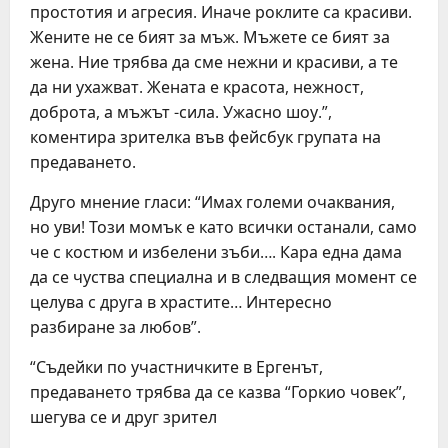
простотия и агресия. Иначе роклите са красиви.
Жените не се бият за мъж. Мъжете се бият за
жена. Ние трябва да сме нежни и красиви, а те
да ни ухажват. Жената е красота, нежност,
доброта, а мъжът -сила. Ужасно шоу.”,
коментира зрителка във фейсбук групата на
предаването.
Друго мнение гласи: “Имах големи очаквания,
но уви! Този момък е като всички останали, само
че с костюм и избелени зъби…. Кара една дама
да се чуства специална и в следващия момент се
целува с друга в храстите… Интересно
разбиране за любов”.
“Съдейки по участничките в Ергенът,
предаването трябва да се казва “Горкио човек”,
шегува се и друг зрител