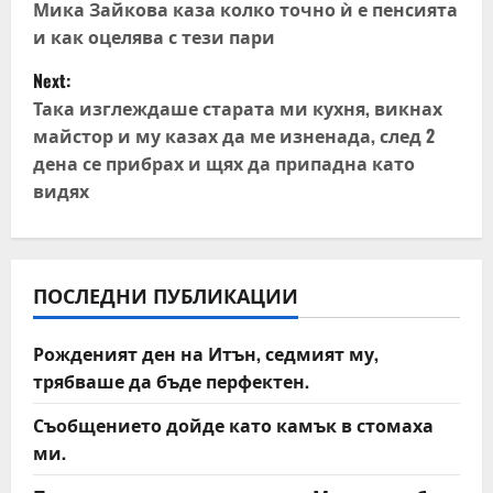
o
Мика Зайкова каза колко точно ѝ е пенсията
и как оцелява с тези пари
s
Next:
t
Така изглеждаше старата ми кухня, викнах
майстор и му казах да ме изненада, след 2
n
дена се прибрах и щях да припадна като
видях
a
v
i
ПОСЛЕДНИ ПУБЛИКАЦИИ
g
Рожденият ден на Итън, седмият му,
a
трябваше да бъде перфектен.
t
Съобщението дойде като камък в стомаха
ми.
i