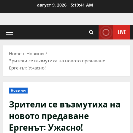
Skip
август 9, 2026
5:19:41 AM
to
content
LIVE
Primary
Menu
Home
Новини
Зрители се възмутиха на новото предаване
Ергенът: Ужасно!
Новини
Зрители се възмутиха на
новото предаване
Ергенът: Ужасно!