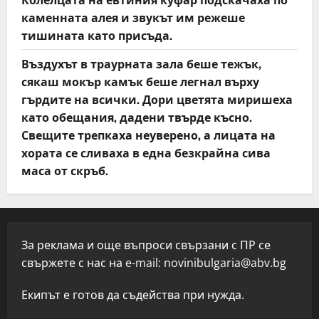
каменната алея и звукът им режеше
тишината като присъда.
Въздухът в траурната зала беше тежък,
сякаш мокър камък беше легнал върху
гърдите на всички. Дори цветята миришеха
като обещания, дадени твърде късно.
Свещите трепкаха неуверено, а лицата на
хората се сливаха в една безкрайна сива
маса от скръб.
За реклама и още въпроси свързани с ПР се
свържете с нас на e-mail:
novinibulgaria@abv.bg
Екипът е готов да съдейства при нужда.