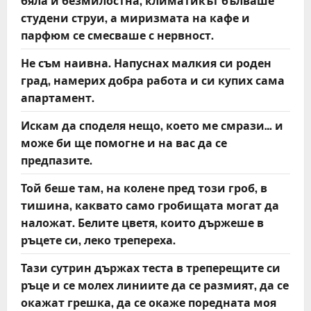
бяла и безмилостна, климатикът бълваше
студени струи, а миризмата на кафе и
парфюм се смесваше с нервност.
Не съм наивна. Напуснах малкия си роден
град, намерих добра работа и си купих сама
апартамент.
Искам да споделя нещо, което ме смрази… и
може би ще помогне и на вас да се
предпазите.
Той беше там, на колене пред този гроб, в
тишина, каквато само гробищата могат да
наложат. Белите цветя, които държеше в
ръцете си, леко трепереха.
Тази сутрин държах теста в треперещите си
ръце и се молех линиите да се размият, да се
окажат грешка, да се окаже поредната моя