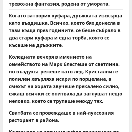
тревожна фантазия, родена от умората.
Когато затворих куфара, дръжката изскърца
като въздишка. Всичко, което бях донесла в
тази къща през годините, се беше събрало в
два стари куфара и една торба, която се
късаше на дръжките.
Коледната вечеря в имението на
семейството на Марк блестеше от светлина,
но въздухът режеше като лед. Кристалните
полилеи хвърляха искри по порцелана, а
смехът на хората звучеше прекалено силно,
сякаш всички се опитваха да заглушат нещо
неловко, което се трупаше между тях.
Сватбата се провеждаше в най-луксозния
ресторант в района.
Колелцата на евтиния куфар подскачаха по