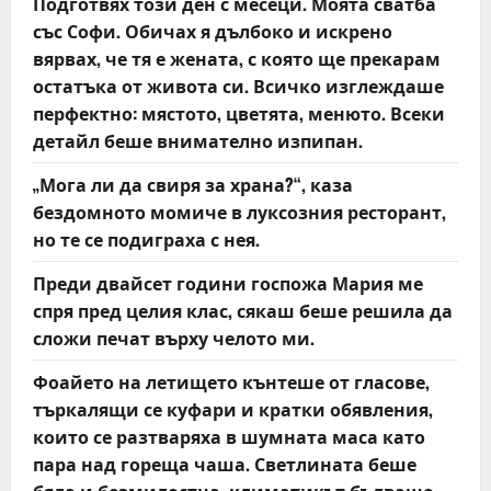
Подготвях този ден с месеци. Моята сватба
o
със Софи. Обичах я дълбоко и искрено
вярвах, че тя е жената, с която ще прекарам
n
остатъка от живота си. Всичко изглеждаше
перфектно: мястото, цветята, менюто. Всеки
детайл беше внимателно изпипан.
„Мога ли да свиря за храна?“, каза
бездомното момиче в луксозния ресторант,
но те се подиграха с нея.
Преди двайсет години госпожа Мария ме
спря пред целия клас, сякаш беше решила да
сложи печат върху челото ми.
Фоайето на летището кънтеше от гласове,
търкалящи се куфари и кратки обявления,
които се разтваряха в шумната маса като
пара над гореща чаша. Светлината беше