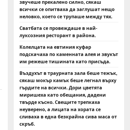
звучеше прекалено силно, сякаш
всички се опитваха да заглушат нещо
неловко, което се трупаше между тях.
Сватбата се провеждаше в най-
луксозния ресторант в района.
Колелцата на евтиния куфар
подскачаха по каменната алея и звукът
им режеше тишината като присъда.
Въздухът в траурната зала беше тежък,
сякаш мокър камък беше легнал върху
гърдите на всички. Дори цветята
миришеха като обещания, дадени
твърде късно. Свещите трепкаха
неуверено, а лицата на хората се
сливаха в една безкрайна сива маса от
скръб.