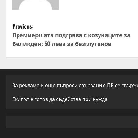
P
Previous:
Премиершата подгрява с козунаците за
o
Великден: 50 лева за безглутенов
s
t
n
За реклама и още въпроси свързани с ПР се свържет
a
Екипът е готов да съдейства при нужда.
v
i
g