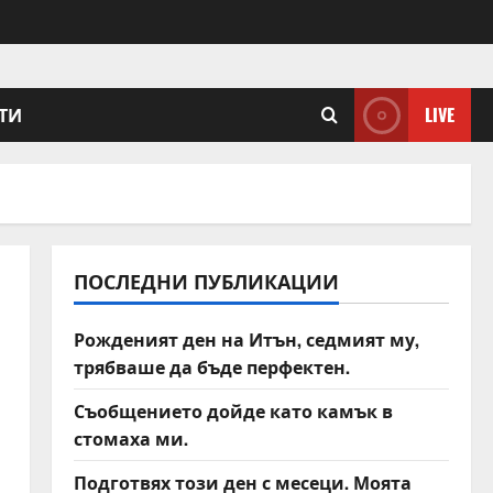
ТИ
LIVE
ПОСЛЕДНИ ПУБЛИКАЦИИ
Рожденият ден на Итън, седмият му,
трябваше да бъде перфектен.
Съобщението дойде като камък в
стомаха ми.
Подготвях този ден с месеци. Моята