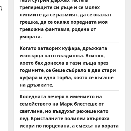
треперещите си ръце и се молех
д
линиите да се размият, да се окажат
грешка, да се окаже поредната моя
тревожна фантазия, родена от
умората.
Когато затворих куфара, дръжката
изскърца като въздишка. Всичко,
което бях донесла в тази къща през
годините, се беше събрало в два стари
куфара и една торба, която се късаше
на дръжките.
Коледната вечеря в имението на
семейството на Марк блестеше от
светлина, но въздухът режеше като
лед. Кристалните полилеи хвърляха
искри по порцелана, а смехът на хората