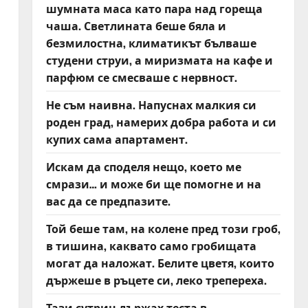
шумната маса като пара над гореща
чаша. Светлината беше бяла и
безмилостна, климатикът бълваше
студени струи, а миризмата на кафе и
парфюм се смесваше с нервност.
Не съм наивна. Напуснах малкия си
роден град, намерих добра работа и си
купих сама апартамент.
Искам да споделя нещо, което ме
смрази… и може би ще помогне и на
вас да се предпазите.
Той беше там, на колене пред този гроб,
в тишина, каквато само гробищата
могат да наложат. Белите цветя, които
държеше в ръцете си, леко трепереха.
Тази сутрин държах теста в