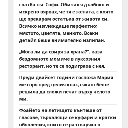
сватба със Софи. Обичах я дълбоко и
искрено вярвах, че тя е жената, с която
ще прекарам остатъка от живота си.
Всичко изглеждаше перфектно:
мястото, цветята, менюто. Всеки
детайл беше внимателно изпипан.
„Мога ли да свиря за храна?“, каза
бездомното момиче в луксозния
ресторант, но те се подиграха с нея.
Преди двайсет години госпожа Мария
ме спря пред целия клас, сякаш беше
решила да сложи печат върху челото
ми.
Фоайето на летището кънтеше от
гласове, търкалящи се куфари и кратки
обявления, които се разтваряха в