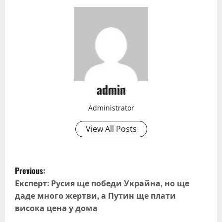
admin
Administrator
View All Posts
P
Previous:
o
Експерт: Русия ще победи Украйна, но ще
даде много жертви, а Путин ще плати
s
висока цена у дома