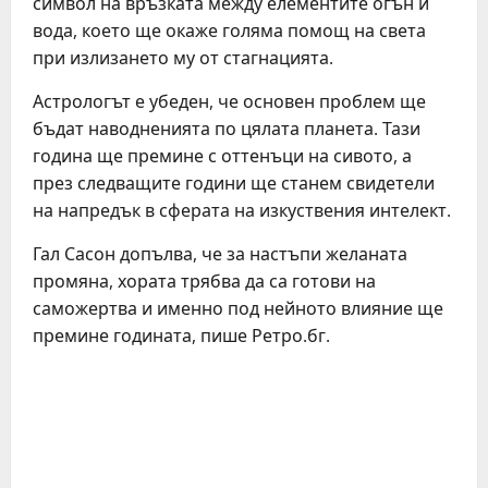
символ на връзката между елементите огън и
вода, което ще окаже голяма помощ на света
при излизането му от стагнацията.
Астрологът е убеден, че основен проблем ще
бъдат наводненията по цялата планета. Тази
година ще премине с оттенъци на сивото, а
през следващите години ще станем свидетели
на напредък в сферата на изкуствения интелект.
Гал Сасон допълва, че за настъпи желаната
промяна, хората трябва да са готови на
саможертва и именно под нейното влияние ще
премине годината, пише Ретро.бг.