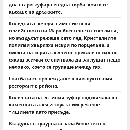
два стари куфара и една торба, която се
късаше на дръжките.
Коледната вечеря в имението на
семейството на Марк блестеше от светлина,
но въздухът режеше като лед. Кристалните
полилеи хвърляха искри по порцелана, а
смехът на хората звучеше прекалено силно,
сякаш всички се опитваха да заглушат нещо
неловко, което се трупаше между тях.
Сватбата се провеждаше в най-луксозния
ресторант в района.
Колелцата на евтиния куфар подскачаха по
каменната алея и звукът им режеше
тишината като присъда.
Въздухът в траурната зала беше тежък,