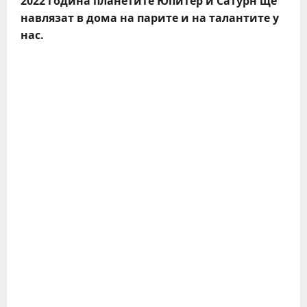
2022 година планетите Юпитер и Сатурн ще
навлязат в дома на парите и на талантите у
нас.