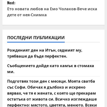
t
Next:
Ето новата любов на Емо Чолаков-Вече иска
n
дете от нея-Снимка
a
v
ПОСЛЕДНИ ПУБЛИКАЦИИ
i
Рожденият ден на Итън, седмият му,
g
трябваше да бъде перфектен.
a
Съобщението дойде като камък в стомаха
t
ми.
Подготвях този ден с месеци. Моята сватба
i
със Софи. Обичах я дълбоко и искрено
o
вярвах, че тя е жената, с която ще прекарам
остатъка от живота си. Всичко изглеждаше
n
перфектно: мястото, цветята, менюто. Всеки