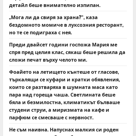
детайл беше внимателно изпипан.
„Мога ли да свиря за храна?“, каза
бездомното момиче в луксозния ресторант,
но те се подиграха с нея.
Преди двайсет години госпожа Мария ме
спря пред целия клас, сякаш беше решила да
сложи печат върху челото ми.
Фоайето на летището кънтеше от гласове,
търкалящи се куфари и кратки обявления,
които се разтваряха в шумната маса като
пара над гореща чаша. Светлината беше
бяла и безмилостна, климатикът бълваше
студени струи, а миризмата на кафе и
парфюм се смесваше с нервност.
Не съм наивна. Напуснах малкия си роден