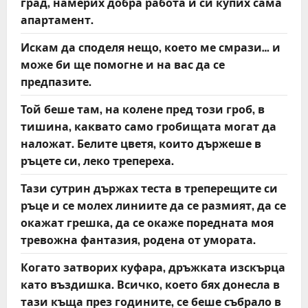
град, намерих добра работа и си купих сама
апартамент.
Искам да споделя нещо, което ме смрази… и
може би ще помогне и на вас да се
предпазите.
Той беше там, на колене пред този гроб, в
тишина, каквато само гробищата могат да
наложат. Белите цветя, които държеше в
ръцете си, леко трепереха.
Тази сутрин държах теста в треперещите си
ръце и се молех линиите да се размият, да се
окажат грешка, да се окаже поредната моя
тревожна фантазия, родена от умората.
Когато затворих куфара, дръжката изскърца
като въздишка. Всичко, което бях донесла в
тази къща през годините, се беше събрало в