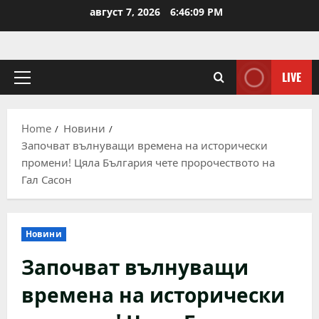
Skip
август 7, 2026
6:46:09 PM
to
content
LIVE
Primary
Menu
Home
Новини
Започват вълнуващи времена на исторически
промени! Цяла България чете пророчеството на
Гал Сасон
Новини
Започват вълнуващи
времена на исторически