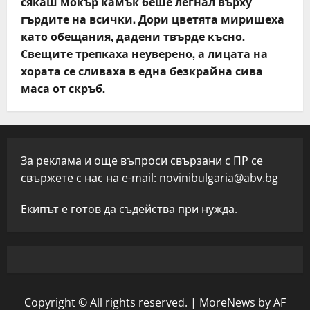
сякаш мокър камък беше легнал върху
гърдите на всички. Дори цветята миришеха
като обещания, дадени твърде късно.
Свещите трепкаха неуверено, а лицата на
хората се сливаха в една безкрайна сива
маса от скръб.
За реклама и още въпроси свързани с ПР се
свържете с нас на e-mail:
novinibulgaria@abv.bg
Екипът е готов да съдейства при нужда.
Copyright © All rights reserved.
|
MoreNews
by AF