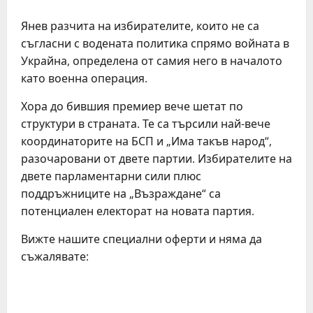
Янев разчита на избирателите, които н​е са
съгласни с водената политика спрямо войната в
Украйна, определена от самия него в началото
като военна операция.
Хора до бившия премиер вече шетат по
структури в страната. Те са търсили най-вече
координаторите на БСП и „Има такъв народ“,
разочаровани от двете партии. Избирателите на
двете парламентарни сили плюс
поддръжниците на „Възраждане“ са
потенциален електорат на новата партия.
Вижте нашите специални оферти и няма да
съжалявате:
C