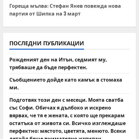
t
Гореща мълва: Стефан Янев повежда нова
партия от Шипка на 3 март
n
a
v
ПОСЛЕДНИ ПУБЛИКАЦИИ
i
Рожденият ден на Итън, седмият му,
трябваше да бъде перфектен.
g
Съобщението дойде като камък в стомаха
a
ми.
t
Подготвях този ден с месеци. Моята сватба
със Софи. Обичах я дълбоко и искрено
i
вярвах, че тя е жената, с която ще прекарам
o
остатъка от живота си. Всичко изглеждаше
перфектно: мястото, цветята, менюто. Всеки
n
детайл беше внимателно изпипан.