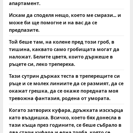
апартамент.
Искам да споделя нещо, което ме смрази… и
може би ще помогне и на вас да се
предпазите.
Той беше там, на колене пред този гроб, в
тишина, каквато само гробищата могат да
наложат. Белите цветя, които държеше в
ръцете си, леко трепереха.
Тази сутрин държах теста в треперещите си
ръце и се молех линиите да се размият, да се
окажат грешка, да се окаже поредната моя
тревожна фантазия, родена от умората.
Когато затворих куфара, дръжката изскърца
като въздишка. Всичко, което бях донесла в
тази къща през годините, се беше събрало в
два стари куфара и една торба, която се