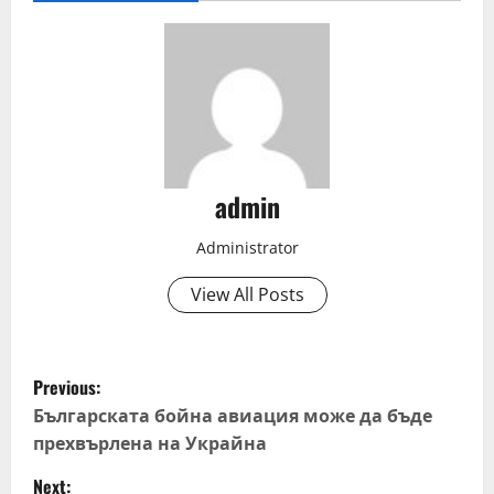
admin
Administrator
View All Posts
P
Previous:
o
Българската бойна авиация може да бъде
прехвърлена на Украйна
s
Next: