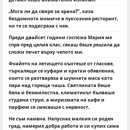
„Мога ли да свиря за храна?“, каза
бездомното момиче в луксозния ресторант,
но те се подиграха с нея.
Преди двайсет години госпожа Мария ме
спря пред целия клас, сякаш беше решила да
сложи печат върху челото ми.
Фоайето на летището кънтеше от гласове,
търкалящи се куфари и кратки обявления,
които се разтваряха в шумната маса като
пара над гореща чаша. Светлината беше
бяла и безмилостна, климатикът бълваше
студени струи, а миризмата на кафе и
парфюм се смесваше с нервност.
Не съм наивна. Напуснах малкия си роден
град, намерих добра работа и си купих сама