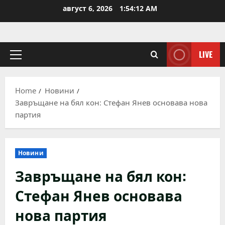
Skip
август 6, 2026
1:54:13 AM
to
content
LIVE
Primary
Menu
Home
Новини
Завръщане на бял кон: Стефан Янев основава нова
партия
Новини
Завръщане на бял кон:
Стефан Янев основава
нова партия