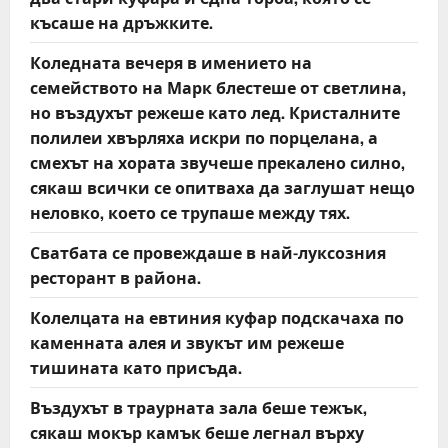
късаше на дръжките.
Коледната вечеря в имението на
семейството на Марк блестеше от светлина,
но въздухът режеше като лед. Кристалните
полилеи хвърляха искри по порцелана, а
смехът на хората звучеше прекалено силно,
сякаш всички се опитваха да заглушат нещо
неловко, което се трупаше между тях.
Сватбата се провеждаше в най-луксозния
ресторант в района.
Колелцата на евтиния куфар подскачаха по
каменната алея и звукът им режеше
тишината като присъда.
Въздухът в траурната зала беше тежък,
сякаш мокър камък беше легнал върху