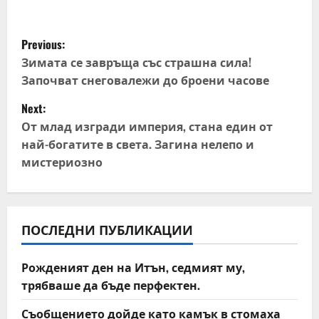
P
Previous:
o
Зимата се завръща със страшна сила!
Започват снеговалежи до броени часове
s
Next:
t
От млад изгради империя, стана един от
най-богатите в света. Загина нелепо и
n
мистериозно
a
v
ПОСЛЕДНИ ПУБЛИКАЦИИ
i
Рожденият ден на Итън, седмият му,
g
трябваше да бъде перфектен.
a
Съобщението дойде като камък в стомаха