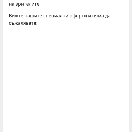
на зрителите.
Вижте нашите специални оферти и няма да
съжалявате:
C
o
n
t
i
n
u
e