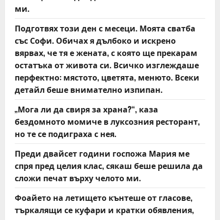
t
ми.
Подготвях този ден с месеци. Моята сватба
i
със Софи. Обичах я дълбоко и искрено
o
вярвах, че тя е жената, с която ще прекарам
остатъка от живота си. Всичко изглеждаше
n
перфектно: мястото, цветята, менюто. Всеки
детайл беше внимателно изпипан.
„Мога ли да свиря за храна?“, каза
бездомното момиче в луксозния ресторант,
но те се подиграха с нея.
Преди двайсет години госпожа Мария ме
спря пред целия клас, сякаш беше решила да
сложи печат върху челото ми.
Фоайето на летището кънтеше от гласове,
търкалящи се куфари и кратки обявления,