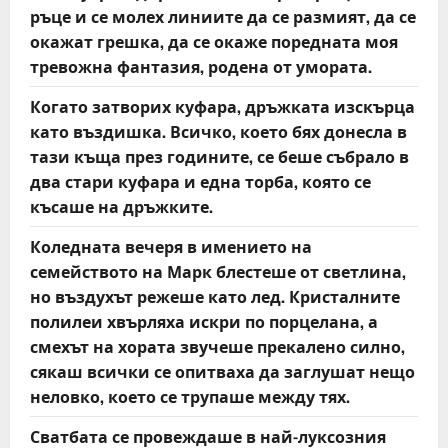
ръце и се молех линиите да се размият, да се
окажат грешка, да се окаже поредната моя
тревожна фантазия, родена от умората.
Когато затворих куфара, дръжката изскърца
като въздишка. Всичко, което бях донесла в
тази къща през годините, се беше събрало в
два стари куфара и една торба, която се
късаше на дръжките.
Коледната вечеря в имението на
семейството на Марк блестеше от светлина,
но въздухът режеше като лед. Кристалните
полилеи хвърляха искри по порцелана, а
смехът на хората звучеше прекалено силно,
сякаш всички се опитваха да заглушат нещо
неловко, което се трупаше между тях.
Сватбата се провеждаше в най-луксозния