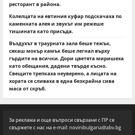
ресторант в района.
Колелцата на евтиния куфар подскачаха по
каменната алея и звукът им режеше
тишината като присъда.
Въздухът в траурната зала беше тежък,
сякаш мокър камък беше легнал върху
гърдите на всички. Дори цветята миришеха
като обещания, дадени твърде късно.
Свещите трепкаха неуверено, а лицата на
хората се сливаха в една безкрайна сива
маса от скръб.
За реклама и още въпроси свързани с ПР се
свържете с нас на e-mail:
novinibulgaria@abv.bg