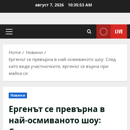
Skip
август 7, 2026
10:35:53 AM
to
content
LIVE
Primary
Menu
Home
Новини
Ергенът се превърна в най-осмиваното шоу: След
като видя участничките, ергенът се върна при
майка си
Новини
Ергенът се превърна в
най-осмиваното шоу: