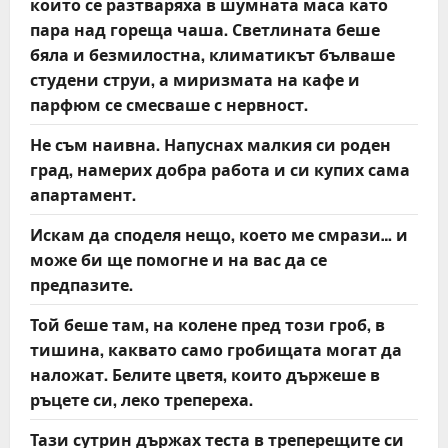
които се разтваряха в шумната маса като
пара над гореща чаша. Светлината беше
бяла и безмилостна, климатикът бълваше
студени струи, а миризмата на кафе и
парфюм се смесваше с нервност.
Не съм наивна. Напуснах малкия си роден
град, намерих добра работа и си купих сама
апартамент.
Искам да споделя нещо, което ме смрази… и
може би ще помогне и на вас да се
предпазите.
Той беше там, на колене пред този гроб, в
тишина, каквато само гробищата могат да
наложат. Белите цветя, които държеше в
ръцете си, леко трепереха.
Тази сутрин държах теста в треперещите си