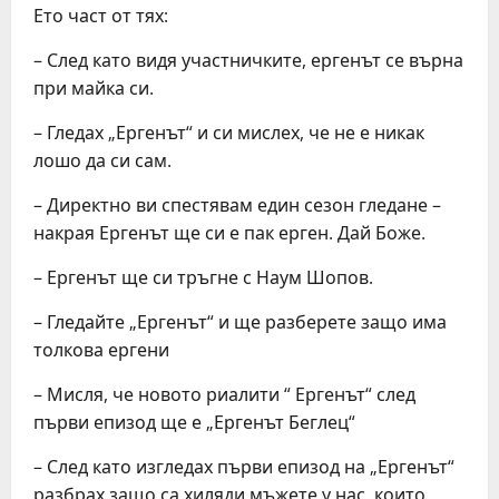
Ето част от тях:
– След като видя участничките, ергенът се върна
при майка си.
– Гледах „Ергенът“ и си мислех, че не е никак
лошо да си сам.
– Директно ви спестявам един сезон гледане –
накрая Ергенът ще си е пак ерген. Дай Боже.
– Ергенът ще си тръгне с Наум Шопов.
– Гледайте „Ергенът“ и ще разберете защо има
толкова ергени
– Мисля, че новото риалити “ Ергенът“ след
първи епизод ще е „Ергенът Беглец“
– След като изгледах първи епизод на „Ергенът“
разбрах защо са хиляди мъжете у нас, които