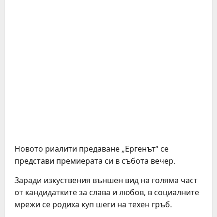
Новото риалити предаване „Ергенът“ се
представи премиерата си в събота вечер.
Заради изкуствения външен вид на голяма част
от кандидатките за слава и любов, в социалните
мрежи се родиха куп шеги на техен гръб.