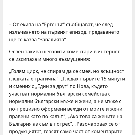
– От екипа на “Ергенът“ съобщават, че след
излъчването на първият епизод, предаването
ще се казва “Завалията“.
Освен такива шеговити коментари в интернет
се изсипаха и много възмущения:
„Голям цирк, не спирам да се смея, но всъщност
гледката е трагична“, „Гледах първите 15 минути
и смених с „Един за друг“ по Нова, където
участват нормални български семейства с
нормални български мъже и жени, а не мъже с
по-прецизно оформени вежди от моите и жени,
правени като по калъп“, „Ако това са жените на
България аз съм в потрес“, „Разочаровах се от
продукцията“, гласят само част от коментарите