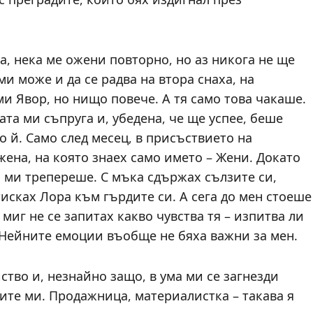
а, нека ме ожени повторно, но аз никога не ще
ми може и да се радва на втора снаха, на
ми Явор, но нищо повече. А тя само това чакаше.
та ми съпруга и, убедена, че ще успее, беше
о й. Само след месец, в присъствието на
жена, на която знаех само името – Жени. Докато
 ми трепереше. С мъка сдържах сълзите си,
исках Лора към гърдите си. А сега до мен стоеше
 миг не се запитах какво чувства тя – изпитва ли
Нейните емоции въобще не бяха важни за мен.
йство и, незнайно защо, в ума ми се загнезди
ите ми. Продажница, материалистка – такава я