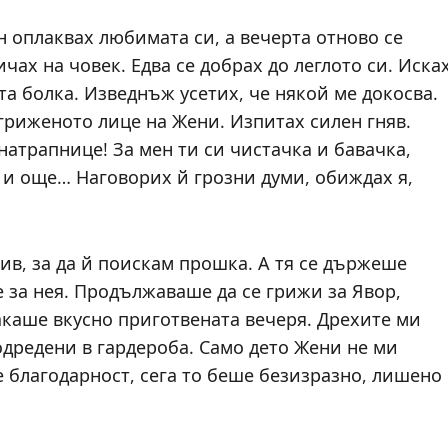
н оплаквах любимата си, а вечерта отново се
чах на човек. Едва се добрах до леглото си. Иска
та болка. Изведнъж усетих, че някой ме докосва.
агриженото лице на Жени. Изпитах силен гняв.
 натрапнице! За мен ти си чистачка и бавачка,
 и още… Наговорих й грозни думи, обиждах я,
ив, за да й поискам прошка. А тя се държеше
ше за нея. Продължаваше да се грижи за Явор,
акаше вкусно приготвената вечеря. Дрехите ми
дредени в гардероба. Само дето Жени не ми
е благодарност, сега то беше безизразно, лишено