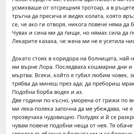
усмихваше от отсрещния тротоар, а в ръцете 
тръгна да пресича и видях колата, която връ
се, че ако ги отворя, никога повече няма да 
Чувах и сина ми да пищи, но нямах сила да п
Лекарите казаха, че жена ми не е усетила ни
Докато стоях в коридора на болницата, най-н
ми върне Лора. Последваха кошмарни дни и но
мъртва. Всеки, който е губил любим човек, 
трябва да минеш през ада; да пребориш мрак
Подобна борба водех и аз.
Две години по-късно, уморена от грижи по вн
ми лека-полека започна да ме убеждава, че е
прозвучаха чудовищно. Полудях и й се разкр
чувам повече подобни неща от нея. Тя обаче 
свредел дълбаеше в болката ми и се бореше 