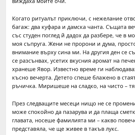
виждаха моите очи.
Когато ритуалът приключи, с нежелание отво
багаж: два куфара и дамска чанта. Същата ве
със студен поглед й дадох да разбере, че в 
моя съпруга. Жени не пророни и дума, прост
внимание върху сина ми. На другия ден се с
се разсънвах, усетих вкусния аромат на печ
хранеше Явор. Известно време ги наблюдавах
късно вечерта. Детето спеше блажено в стаят
ръчичка. Миришеше на сладко, на чисто – тя
През следващите месеци нищо не се промени.
може спокойно да пазарува и да плаща сметк
главата, носеше фамилията ми – какво повеч
представяла, че ще живее в такъв лукс.