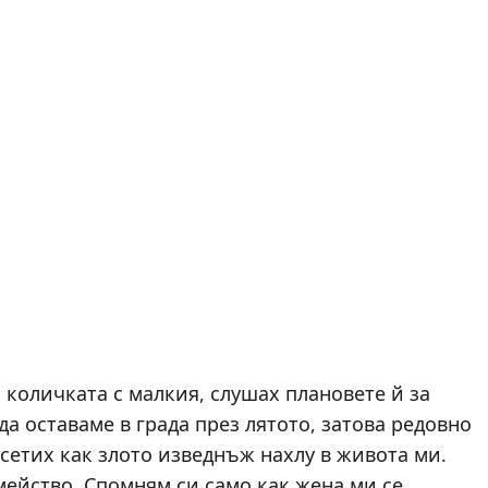
 количката с малкия, слушах плановете й за
а оставаме в града през лятото, затова редовно
усетих как злото изведнъж нахлу в живота ми.
мейство. Спомням си само как жена ми се