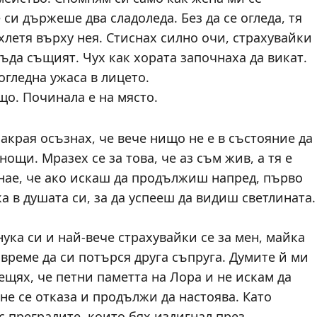
си държеше два сладоледа. Без да се огледа, тя
хлетя върху нея. Стиснах силно очи, страхувайки
бъда същият. Чух как хората започнаха да викат.
огледна ужаса в лицето.
що. Починала е на място.
акрая осъзнах, че вече нищо не е в състояние да
щи. Мразех се за това, че аз съм жив, а тя е
знае, че ако искаш да продължиш напред, първо
а в душата си, за да успееш да видиш светлината.
ука си и най-вече страхувайки се за мен, майка
 време да си потърся друга съпруга. Думите й ми
ещях, че петни паметта на Лора и не искам да
не се отказа и продължи да настоява. Като
с преградите, които бях издигнал през