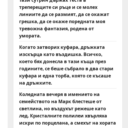
треперещите си ръце и се молех
линиите да се размият, да се окажат
грешка, да се окаже поредната моя
тревожна фантазия, родена от
умората.
Когато затворих куфара, дръжката
изскърца като въздишка. Всичко,
което бях донесла в тази къща през
годините, се беше събрало в два стари
куфара и една торба, която се късаше
на дръжките.
Коледната вечеря в имението на
семейството на Марк блестеше от
светлина, но въздухът режеше като
лед. Кристалните полилеи хвърляха
искри по порцелана, а смехът на хората