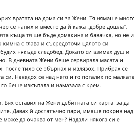
рих вратата на дома си за Жени. Тя нямаше мног
чер се напих и вместо да й кажа „добре дошла“,
моята къща тя ще бъде домакиня и бавачка, но не и
о кимна с глава и съсредоточи цялото си
ъбудих някъде следобед. Докато си взимах душ и
ено. В дневната Жени беше сервирала масата и
, после тихо се обърнах и излязох. Прибрах се
а си. Наведох се над него и го погалих по малкат
 го беше изкъпала и намазала с крем.
 Бях оставил на Жени дебитната си карта, за да
ите. Давах й достатъчно пари, имаше покрив над
е може да очаква от мен? Надали някога си е