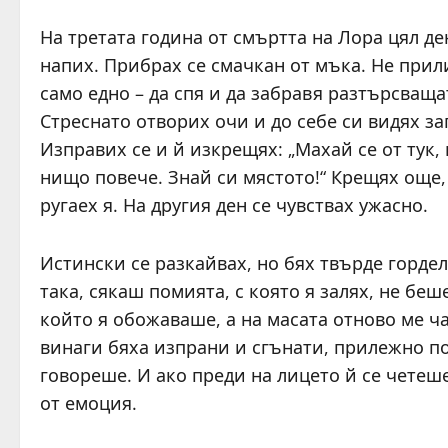
На третата година от смъртта на Лора цял де
напих. Прибрах се смачкан от мъка. Не прили
само едно – да спя и да забравя разтърсваща
Стреснато отворих очи и до себе си видях з
Изправих се и й изкрещях: „Махай се от тук,
нищо повече. Знай си мястото!“ Крещях още,
ругаех я. На другия ден се чувствах ужасно.
Истински се разкайвах, но бях твърде гордел
така, сякаш помията, с която я залях, не бе
който я обожаваше, а на масата отново ме ч
винаги бяха изпрани и сгънати, прилежно по
говореше. И ако преди на лицето й се четеш
от емоция.