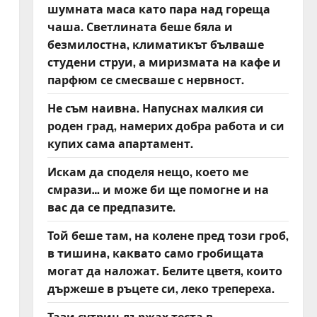
шумната маса като пара над гореща
чаша. Светлината беше бяла и
безмилостна, климатикът бълваше
студени струи, а миризмата на кафе и
парфюм се смесваше с нервност.
Не съм наивна. Напуснах малкия си
роден град, намерих добра работа и си
купих сама апартамент.
Искам да споделя нещо, което ме
смрази… и може би ще помогне и на
вас да се предпазите.
Той беше там, на колене пред този гроб,
в тишина, каквато само гробищата
могат да наложат. Белите цветя, които
държеше в ръцете си, леко трепереха.
Тази сутрин държах теста в