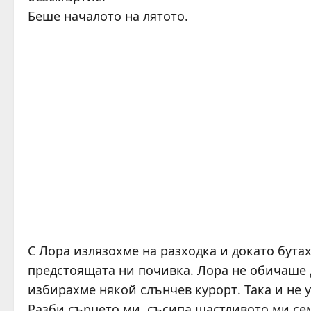
Беше началото на лятото.
С Лора излязохме на разходка и докато бутах
предстоящата ни почивка. Лора не обичаше д
избирахме някой слънчев курорт. Така и не 
Разби сърцето ми, съсипа щастливото ми се