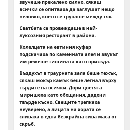
звучеше прекалено силно, сякаш
всички се опитваха да заглушат нещо
неловко, което се трупаше между тях.
Сватбата се провеждаше в най-
луксозния ресторант в района.
Колелцата на евтиния куфар
подскачаха по каменната алея и звукът
им режеше тишината като присъда.
Въздухът в траурната зала беше тежък,
сякаш мокър камък беше легнал върху
гърдите на всички. Дори цветята
миришеха като обещания, дадени
твърде късно. Свещите трепкаха
неуверено, а лицата на хората се
сливаха в една безкрайна сива маса от
скръб.