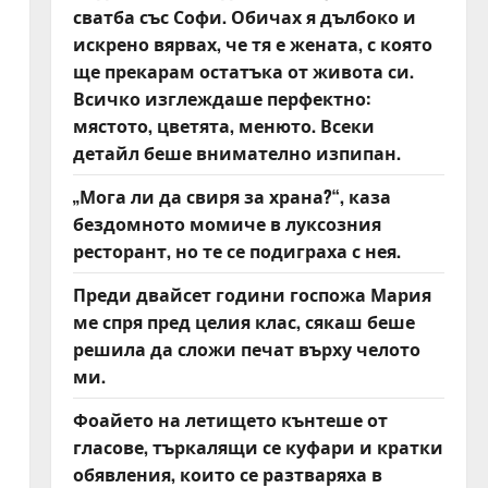
сватба със Софи. Обичах я дълбоко и
искрено вярвах, че тя е жената, с която
ще прекарам остатъка от живота си.
Всичко изглеждаше перфектно:
мястото, цветята, менюто. Всеки
детайл беше внимателно изпипан.
„Мога ли да свиря за храна?“, каза
бездомното момиче в луксозния
ресторант, но те се подиграха с нея.
Преди двайсет години госпожа Мария
ме спря пред целия клас, сякаш беше
решила да сложи печат върху челото
ми.
Фоайето на летището кънтеше от
гласове, търкалящи се куфари и кратки
обявления, които се разтваряха в