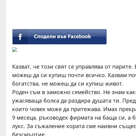
Казват, че този свят се управлява от парите
можеш да си купиш почти всичко. Казвам по
богатства, не можеш да си купиш живот.
Роден съм в заможно семейство. Не знам какв
ужасяваща болка да раздира душата ти. Пред
които човек може да притежава. Имах прекрас
9 месеца, ръководех фирмата на баща си, а 
лукс. За съжаление хората сме наивни същес
безсмъртие.