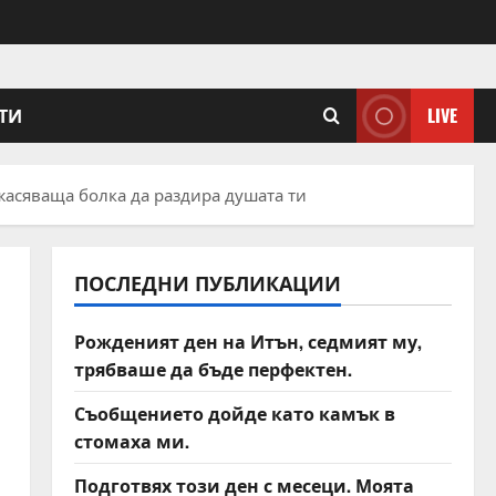
ТИ
LIVE
ужасяваща болка да раздира душата ти
ПОСЛЕДНИ ПУБЛИКАЦИИ
Рожденият ден на Итън, седмият му,
трябваше да бъде перфектен.
Съобщението дойде като камък в
стомаха ми.
Подготвях този ден с месеци. Моята