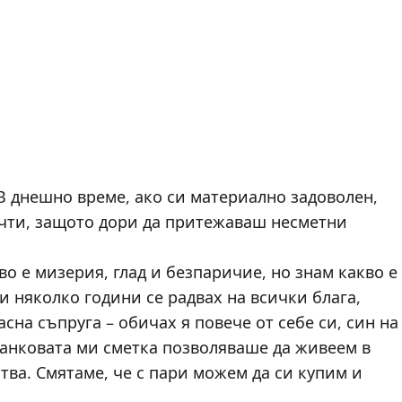
. В днешно време, ако си материално задоволен,
чти, защото дори да притежаваш несметни
о е мизерия, глад и безпаричие, но знам какво е
и няколко години се радвах на всички блага,
на съпруга – обичах я повече от себе си, син на
банковата ми сметка позволяваше да живеем в
тва. Смятаме, че с пари можем да си купим и