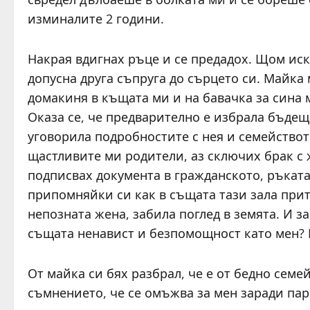
изминалите 2 години.
Накрая вдигнах ръце и се предадох. Щом иск
допусна друга съпруга до сърцето си. Майка 
домакиня в къщата ми и на бавачка за сина 
Оказа се, че предварително е избрала бъдеща
уговорила подробностите с нея и семействот
щастливите ми родители, аз сключих брак с 
подписвах документа в гражданското, ръката
припомняйки си как в същата тази зала прит
непозната жена, забила поглед в земята. И за
същата ненавист и безпомощност като мен? 
От майка си бях разбрал, че е от бедно семе
съмнението, че се омъжва за мен заради пар