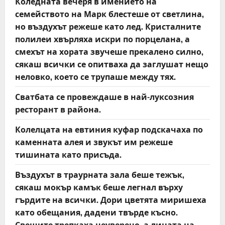
Коледната вечеря в имението на
семейството на Марк блестеше от светлина,
но въздухът режеше като лед. Кристалните
полилеи хвърляха искри по порцелана, а
смехът на хората звучеше прекалено силно,
сякаш всички се опитваха да заглушат нещо
неловко, което се трупаше между тях.
Сватбата се провеждаше в най-луксозния
ресторант в района.
Колелцата на евтиния куфар подскачаха по
каменната алея и звукът им режеше
тишината като присъда.
Въздухът в траурната зала беше тежък,
сякаш мокър камък беше легнал върху
гърдите на всички. Дори цветята миришеха
като обещания, дадени твърде късно.
Свещите трепкаха неуверено, а лицата на