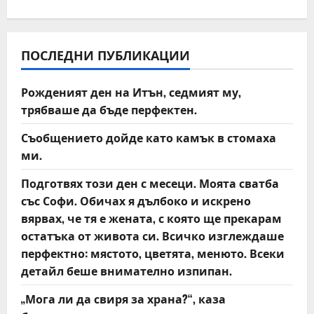
n
a
v
ПОСЛЕДНИ ПУБЛИКАЦИИ
i
Рожденият ден на Итън, седмият му,
трябваше да бъде перфектен.
g
Съобщението дойде като камък в стомаха
a
ми.
t
Подготвях този ден с месеци. Моята сватба
със Софи. Обичах я дълбоко и искрено
i
вярвах, че тя е жената, с която ще прекарам
o
остатъка от живота си. Всичко изглеждаше
перфектно: мястото, цветята, менюто. Всеки
n
детайл беше внимателно изпипан.
„Мога ли да свиря за храна?“, каза