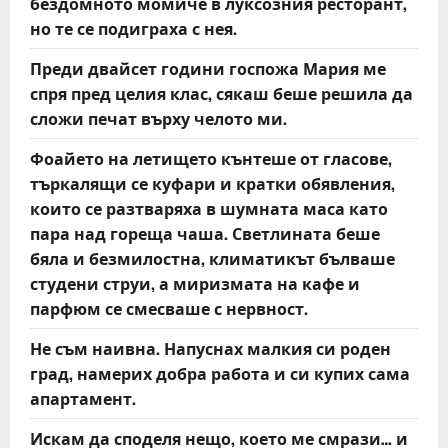
бездомното момиче в луксозния ресторант,
но те се подиграха с нея.
Преди двайсет години госпожа Мария ме
спря пред целия клас, сякаш беше решила да
сложи печат върху челото ми.
Фоайето на летището кънтеше от гласове,
търкалящи се куфари и кратки обявления,
които се разтваряха в шумната маса като
пара над гореща чаша. Светлината беше
бяла и безмилостна, климатикът бълваше
студени струи, а миризмата на кафе и
парфюм се смесваше с нервност.
Не съм наивна. Напуснах малкия си роден
град, намерих добра работа и си купих сама
апартамент.
Искам да споделя нещо, което ме смрази… и