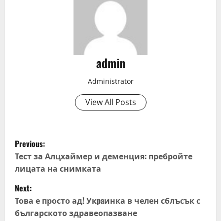
admin
Administrator
View All Posts
P
Previous:
o
Тест за Алцхаймер и деменция: пребройте
лицата на снимката
s
Next:
t
Това е просто ад! Укpaинка в челен сблъсък с
българското здравеопазване