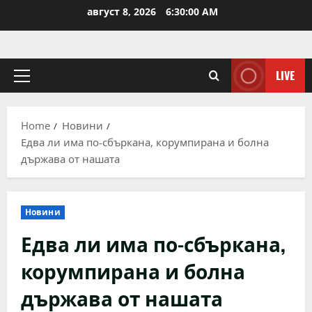
Skip
август 8, 2026
6:30:00 AM
to
content
LIVE
Primary
Menu
Home
Новини
Едва ли има по-сбъркана, корумпирана и болна
държава от нашата
Новини
Едва ли има по-сбъркана,
корумпирана и болна
държава от нашата