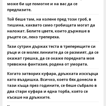
може би ще помогне и на вас да се
предпазите.
Той беше там, на колене пред този гроб, в
тишина, каквато само гробищата могат да
наложат. Белите цветя, които държеше в
ръцете си, леко трепереха.
Тази сутрин държах теста в треперещите си
ръце и се молех линиите да се размият, да се
окажат грешка, да се окаже поредната моя
тревожна фантазия, родена от умората.
Когато затворих куфара, дръжката изскърца
като въздишка. Всичко, което бях донесла в
тази къща през годините, се беше събрало в
два стари куфара и една торба, която се
късаше на дръжките.