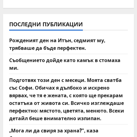
v
i
ПОСЛЕДНИ ПУБЛИКАЦИИ
g
Рожденият ден на Итън, седмият му,
a
трябваше да бъде перфектен.
t
Съобщението дойде като камък в стомаха
ми.
i
Подготвях този ден с месеци. Моята сватба
o
със Софи. Обичах я дълбоко и искрено
вярвах, че тя е жената, с която ще прекарам
n
остатъка от живота си. Всичко изглеждаше
перфектно: мястото, цветята, менюто. Всеки
детайл беше внимателно изпипан.
„Мога ли да свиря за храна?“, каза