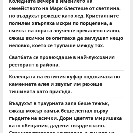
Коледната вечеря в имението на
семейството на Марк блестеше от светлина,
но въздухът режеше като лед. Кристалните
полилеи хвърляха искри по порцелана, а
смехът на хората звучеше прекалено силно,
сякаш всички се опитваха да заглушат нещо
неловко, което се трупаше между тях.
Сватбата се провеждаше в най-луксозния
ресторант в района.
Колелцата на евтиния куфар подскачаха по
каменната алея и звукът им режеше
тишината като присъда.
Въздухът в траурната зала беше тежък,
сякаш мокър камък беше легнал върху
гърдите на всички. Дори цветята миришеха
като обещания, дадени твърде късно.
Свещите трепкаха неуверено, а лицата на