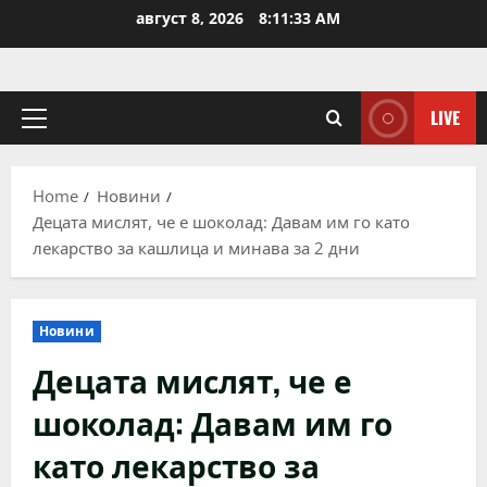
Skip
август 8, 2026
8:11:34 AM
to
content
LIVE
Primary
Menu
Home
Новини
Децата мислят, че е шоколад: Давам им го като
лекарство за кашлица и минава за 2 дни
Новини
Децата мислят, че е
шоколад: Давам им го
като лекарство за