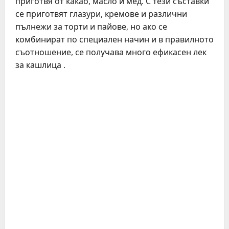
приготвя от какао, масло и мед. С тези съставки
се приготвят глазури, кремове и различни
пълнежи за торти и пайове, но ако се
комбинират по специален начин и в правилното
съотношение, се получава много ефикасен лек
за кашлица .