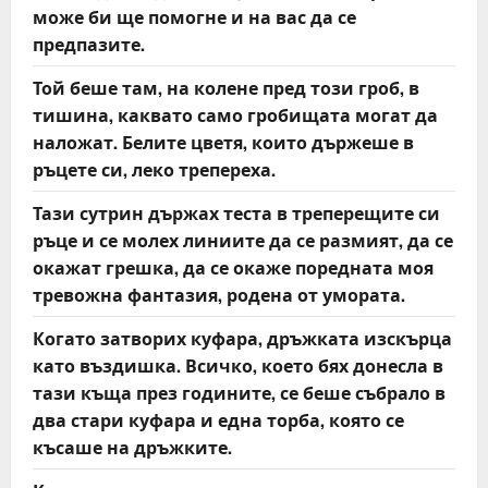
може би ще помогне и на вас да се
предпазите.
Той беше там, на колене пред този гроб, в
тишина, каквато само гробищата могат да
наложат. Белите цветя, които държеше в
ръцете си, леко трепереха.
Тази сутрин държах теста в треперещите си
ръце и се молех линиите да се размият, да се
окажат грешка, да се окаже поредната моя
тревожна фантазия, родена от умората.
Когато затворих куфара, дръжката изскърца
като въздишка. Всичко, което бях донесла в
тази къща през годините, се беше събрало в
два стари куфара и една торба, която се
късаше на дръжките.