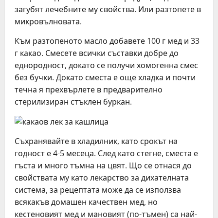
загубят лечебните му свойства. Или разтопете в
микровълновата.
Към разтопеното масло добавете 100 г мед и 33
г какао. Смесете всички съставки добре до
еднородност, докато се получи хомогенна смес
без бучки. Докато сместа е още хладка и почти
течна я прехвърлете в предварително
стерилизиран стъклен буркан.
Съхранявайте в хладилник, като срокът на
годност е 4-5 месеца. След като стегне, сместа е
гъста и много тъмна на цвят. Що се отнася до
свойствата му като лекарство за дихателната
система, за рецептата може да се използва
всякакъв домашен качествен мед, но
кестеновият мед и мановият (по-тъмен) са най-