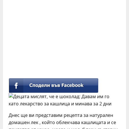
Днес ще ви представим рецепта за натурален
домашен лек , който облекчава кашлицата и се