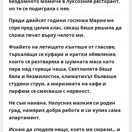
бездомното момиче в луксозния ресторант,
но те се подиграха с нея.
Преди двайсет години госпожа Мария ме
спря пред целия клас, сякаш беше решила да
сложи печат върху челото ми.
Фоайето на летището кънтеше от гласове,
търкалящи се куфари и кратки обявления,
които се разтваряха в шумната маса като
пара над гореща чаша. Светлината беше
бяла и безмилостна, климатикът бълваше
студени струи, а миризмата на кафе и
парфюм се смесваше с нервност.
Не съм наивна. Напуснах малкия си роден
град, намерих добра работа и си купих сама
апартамент.
Искам да споделя нещо, което ме смрази… и