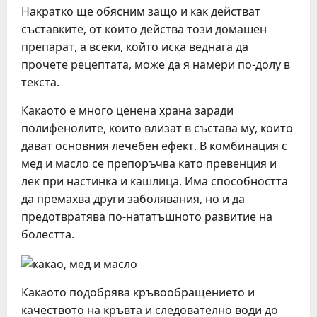
Накратко ще обясним защо и как действат
съставките, от които действа този домашен
препарат, а всеки, който иска веднага да
прочете рецептата, може да я намери по-долу в
текста.
Какаото е много ценена храна заради
полифенолите, които влизат в състава му, които
дават основния лечебен ефект. В комбинация с
мед и масло се препоръчва като превенция и
лек при настинка и кашлица. Има способността
да премахва други заболявания, но и да
предотвратява по-нататъшното развитие на
болестта.
Какаото подобрява кръвообращението и
качеството на кръвта и следователно води до