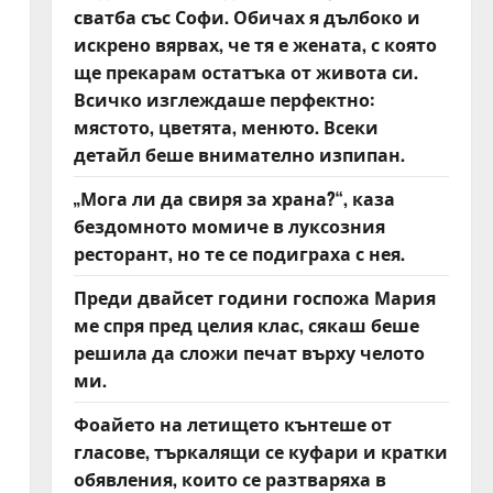
сватба със Софи. Обичах я дълбоко и
искрено вярвах, че тя е жената, с която
ще прекарам остатъка от живота си.
Всичко изглеждаше перфектно:
мястото, цветята, менюто. Всеки
детайл беше внимателно изпипан.
„Мога ли да свиря за храна?“, каза
бездомното момиче в луксозния
ресторант, но те се подиграха с нея.
Преди двайсет години госпожа Мария
ме спря пред целия клас, сякаш беше
решила да сложи печат върху челото
ми.
Фоайето на летището кънтеше от
гласове, търкалящи се куфари и кратки
обявления, които се разтваряха в