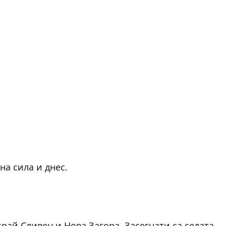
а сила и днес.
рай Сливен и Нова Загора. Засегнати са селата