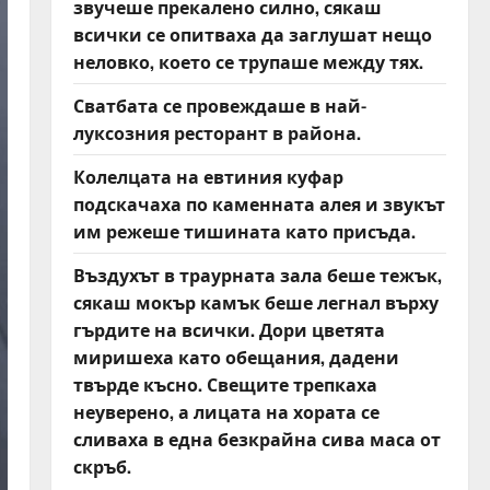
звучеше прекалено силно, сякаш
всички се опитваха да заглушат нещо
неловко, което се трупаше между тях.
Сватбата се провеждаше в най-
луксозния ресторант в района.
Колелцата на евтиния куфар
подскачаха по каменната алея и звукът
им режеше тишината като присъда.
Въздухът в траурната зала беше тежък,
сякаш мокър камък беше легнал върху
гърдите на всички. Дори цветята
миришеха като обещания, дадени
твърде късно. Свещите трепкаха
неуверено, а лицата на хората се
сливаха в една безкрайна сива маса от
скръб.