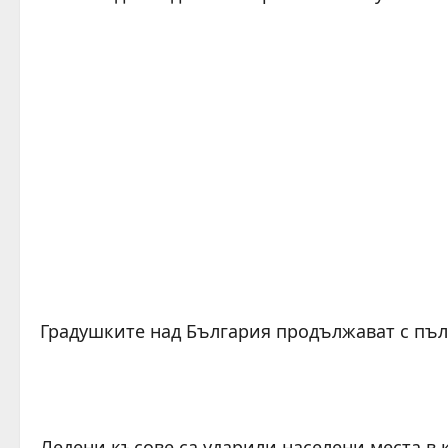
Градушките над България продължават с пълн
Ледени късове са ударили населени места в к