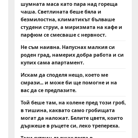
шумната маса като пара над гореща
чаша. Светлината беше бяла и
безмилостна, климатикът бълваше
студени струи, а миризмата на кафе и
парфюм се смесваше с нервност.
Не съм наивна. Напуснах малкия си
роден град, намерих добра работа и си
купих сама апартамент.
Искам да споделя нещо, което ме
смрази… и може би ще помогне и на
вас да се предпазите.
Той беше там, на колене пред този гроб,
в тишина, каквато само гробищата
могат да наложат. Белите цветя, които
държеше в ръцете си, леко трепереха.
Тази сутрин държах теста в