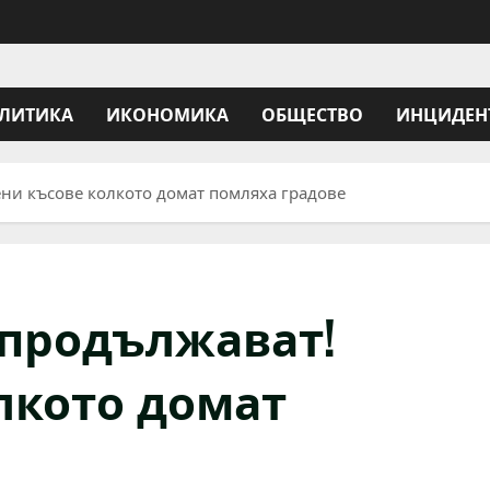
ЛИТИКА
ИКОНОМИКА
ОБЩЕСТВО
ИНЦИДЕН
ени късове колкото домат помляха градове
 продължават!
лкото домат