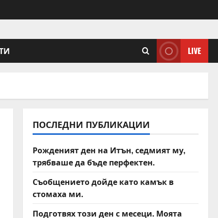
ТИ
LIVE
ПОСЛЕДНИ ПУБЛИКАЦИИ
Рожденият ден на Итън, седмият му,
трябваше да бъде перфектен.
Съобщението дойде като камък в
стомаха ми.
Подготвях този ден с месеци. Моята