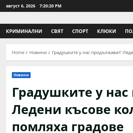
Skip
август 6, 2026
7:20:21 PM
to
content
КРИМИНАЛНИ
СВЯТ
СПОРТ
КЛЮКИ
ПО
Home
Новини
Градушките у нас продължават! Лед
Новини
Градушките у нас
Ледени късове ко
помляха градове