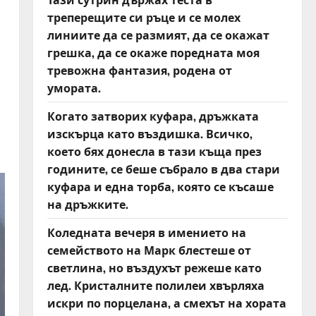
треперещите си ръце и се молех
линиите да се размият, да се окажат
грешка, да се окаже поредната моя
тревожна фантазия, родена от
умората.
Когато затворих куфара, дръжката
изскърца като въздишка. Всичко,
което бях донесла в тази къща през
годините, се беше събрало в два стари
куфара и една торба, която се късаше
на дръжките.
Коледната вечеря в имението на
семейството на Марк блестеше от
светлина, но въздухът режеше като
лед. Кристалните полилеи хвърляха
искри по порцелана, а смехът на хората