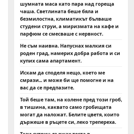
шумната маса като пара над гореща
чаша. Светлината беше бяла и
безмилостна, климатикът бълваше
студени струи, а миризмата на кафе и
парфюм се смесваше с нервност.
Не съм наивна. Напуснах малкия си
роден град, намерих добра работа и си
купих сама апартамент.
Искам да споделя нещо, което ме
смрази… и може би ще помогне и на
.
вас да се предпазите.
Той беше там, на колене пред този гроб,
в тишина, каквато само гробищата
могат да наложат. Белите цветя, които
държеше в ръцете си, леко трепереха.
Тази сутрин държах теста в