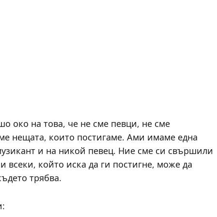
о око на това, че не сме певци, не сме
ме нещата, които постигаме. Ами имаме една
музикант и на никой певец. Ние сме си свършили
и всеки, който иска да ги постигне, може да
където трябва.
и: