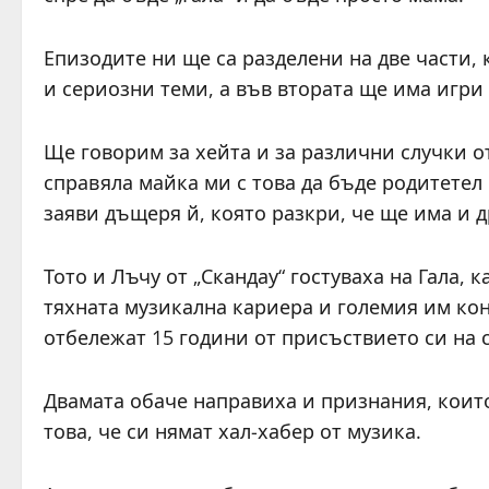
Епизодите ни ще са разделени на две части,
и сериозни теми, а във втората ще има игри 
Ще говорим за хейта и за различни случки от
справяла майка ми с това да бъде родитетел
заяви дъщеря й, която разкри, че ще има и д
Тото и Лъчу от „Скандау“ гостуваха на Гала,
тяхната музикална кариера и големия им кон
отбележат 15 години от присъствието си на 
Двамата обаче направиха и признания, които
това, че си нямат хал-хабер от музика.