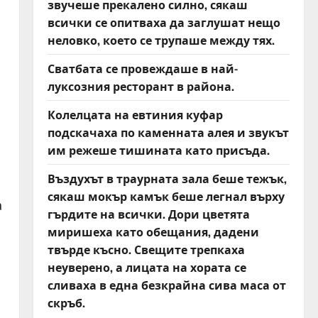
звучеше прекалено силно, сякаш
всички се опитваха да заглушат нещо
неловко, което се трупаше между тях.
Сватбата се провеждаше в най-
луксозния ресторант в района.
Колелцата на евтиния куфар
подскачаха по каменната алея и звукът
им режеше тишината като присъда.
Въздухът в траурната зала беше тежък,
сякаш мокър камък беше легнал върху
а
гърдите на всички. Дори цветята
миришеха като обещания, дадени
твърде късно. Свещите трепкаха
неуверено, а лицата на хората се
сливаха в една безкрайна сива маса от
скръб.