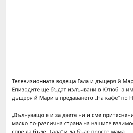
Телевизионната водеща Гала и дъщеря й Мар
Епизодите ще бъдат излъчвани в Ютюб, а им
дъщеря й Мари в предаването „На кафе“ по Н
„Вълнуващо е и за двете ни и сме притеснен
малко по-различна страна на нашите взаимо
спре да бъде „Гала“ и да бъде просто мама.