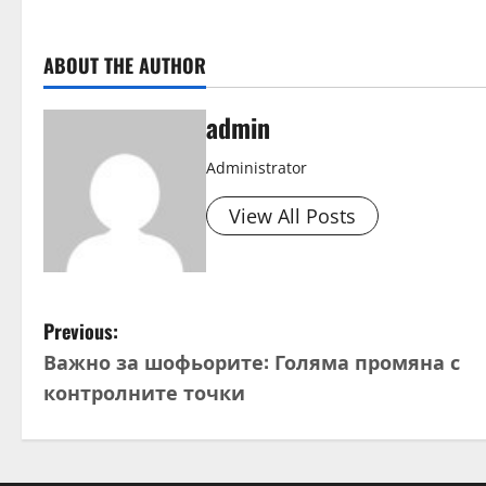
d
ABOUT THE AUTHOR
i
n
admin
g
Administrator
View All Posts
P
Previous:
Важно за шофьорите: Голяма промяна с
o
контролните точки
s
t