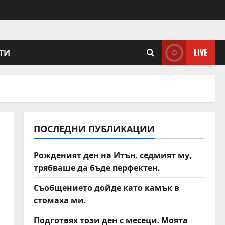
ТИ
LIVE
ПОСЛЕДНИ ПУБЛИКАЦИИ
Рожденият ден на Итън, седмият му,
трябваше да бъде перфектен.
Съобщението дойде като камък в
стомаха ми.
Подготвях този ден с месеци. Моята