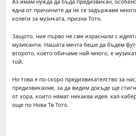
Аз имам нужда да бъда предизвикан, особено
една от причините да не се задържаме много
колеги за музиката, призна Тото.
Защото, ние първо не сме израснали с идеят
музиканти. Нашата мечта беше да бъдем футб
второто, което обичаме най-много, е музика
той.
Но това е по-скоро предизвикателство за нас
предизвикахме, за да видим докъде ще стигн
от хора, които нямат никаква идея, хал-хабе
още по Нова Тв Тото.