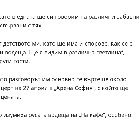
 като в едната ще си говорим на различни забавни
свързани с тях.
 детството ми, като ще има и спорове. Как се е
 и водеща. Ще я видим в различна светлина“,
руги гости.
 като разговорът им основно се въртеше около
церт на 27 април в „Арена София“, с който ще
сцената.
 изумиха русата водеща на „На кафе“, особено