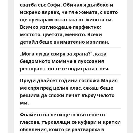
сватба със Софи. Обичах я дълбоко и
искрено вярвах, че тя е жената, с която
ще прекарам остатъка от живота си.
Всичко изглеждаше перфектно:
мястото, цветята, менюто. Всеки
детайл беше внимателно изпипан.
„Мога ли да свиря за храна?“, каза
бездомното момиче в луксозния
ресторант, но те се подиграха с нея.
Преди двайсет години госпожа Мария
ме спря пред целия клас, сякаш беше
решила да сложи печат върху челото
ми.
Фоайето на летището кънтеше от
гласове, търкалящи се куфари и кратки
обявления, които се разтваряха в