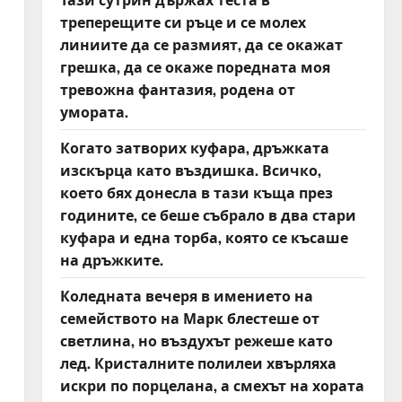
треперещите си ръце и се молех
линиите да се размият, да се окажат
грешка, да се окаже поредната моя
тревожна фантазия, родена от
умората.
Когато затворих куфара, дръжката
изскърца като въздишка. Всичко,
което бях донесла в тази къща през
годините, се беше събрало в два стари
куфара и една торба, която се късаше
на дръжките.
Коледната вечеря в имението на
семейството на Марк блестеше от
светлина, но въздухът режеше като
лед. Кристалните полилеи хвърляха
искри по порцелана, а смехът на хората