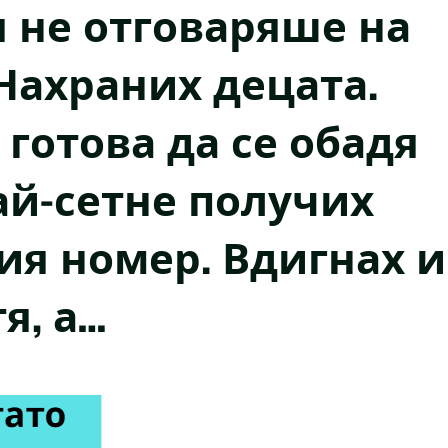
я не отговаряше на
Нахраних децата.
 готова да се обадя
ай-сетне получих
ия номер. Вдигнах и
я, а…