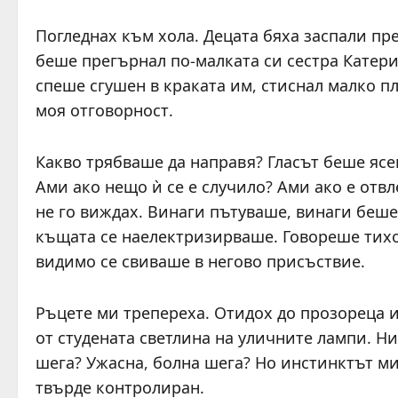
Погледнах към хола. Децата бяха заспали пре
беше прегърнал по-малката си сестра Катери
спеше сгушен в краката им, стиснал малко п
моя отговорност.
Какво трябваше да направя? Гласът беше ясен
Ами ако нещо ѝ се е случило? Ами ако е отв
не го виждах. Винаги пътуваше, винаги беше
къщата се наелектризирваше. Говореше тихо,
видимо се свиваше в негово присъствие.
Ръцете ми трепереха. Отидох до прозореца и
от студената светлина на уличните лампи. 
шега? Ужасна, болна шега? Но инстинктът ми
твърде контролиран.