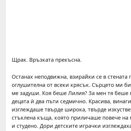
Щрак. Връзката прекъсна.
Останах неподвижна, взирайки се в стената 
оглушителна от всеки крясък. Сърцето ми би
ме задуши. Коя беше Лилия? За мен тя беше п
децата ѝ два пъти седмично. Красива, винаги
изглеждаше твърде широка, твърде изкуствен
стъклена къща, която приличаше повече на м
и студено. Дори детските играчки изглеждах