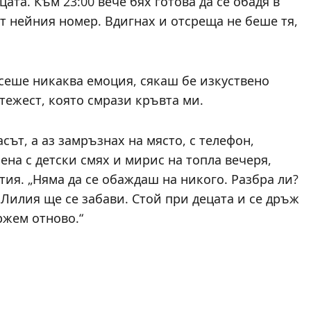
та. Към 23:00 вече бях готова да се обадя в
т нейния номер. Вдигнах и отсреща не беше тя,
осеше никаква емоция, сякаш бе изкуствено
тежест, която смрази кръвта ми.
ът, а аз замръзнах на място, с телефон,
ена с детски смях и мирис на топла вечеря,
ия. „Няма да се обаждаш на никого. Разбра ли?
 Лилия ще се забави. Стой при децата и се дръж
ржем отново.“