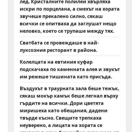
лед. Кристалните полилеи хвърляха
искри по порцелана, а смехът на хората
звучеше прекалено силно, сякаш
всички се опитваха да заглушат нещо
неловко, което се трупаше между тях.
Сватбата се провеждаше в най-
луксозния ресторант в района.
Колелцата на евтиния куфар
подскачаха по каменната алея и звукът
им режеше тишината като присъда.
Въздухът в траурната зала беше тежък,
сякаш мокър камък беше легнал върху
гърдите на всички. Дори цветята
миришеха като обещания, дадени
твърде късно. Свещите трепкаха
неуверено, а лицата на хората се