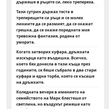
държеше в ръцете си, леко трепереха.
Тази сутрин държах теста в
треперещите си ръце и се молех
линиите да се размият, да се окажат
грешка, да се окаже поредната моя
тревожна фантазия, родена от
умората.
Когато затворих куфара, дръжката
изскърца като въздишка. Всичко,
което бях донесла в тази къща през
годините, се беше събрало в два стари
куфара и една торба, която се късаше
на дръжките.
Коледната вечеря в имението на
семейството на Марк блестеше от
светлина, но въздухът режеше като