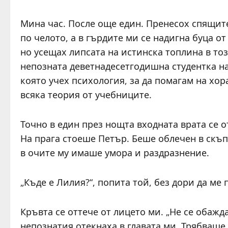
Мина час. После още един. Пренесох спящите
по челото, а в гърдите ми се надигна буца от
но усещах липсата на истинска топлина в тоз
непозната деветнадесетгодишна студентка на
която учех психология, за да помагам на хор
всяка теория от учебниците.
Точно в един през нощта входната врата се о
На прага стоеше Петър. Беше облечен в скъп
в очите му имаше умора и раздразнение.
„Къде е Лилия?“, попита той, без дори да ме
Кръвта се оттече от лицето ми. „Не се обажд
непознатия отекнаха в главата ми. Трябваше 