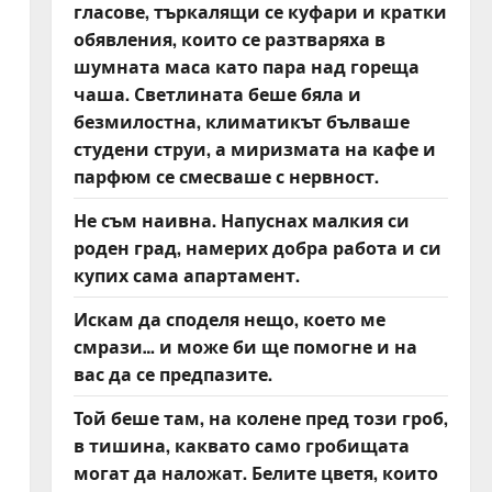
гласове, търкалящи се куфари и кратки
обявления, които се разтваряха в
шумната маса като пара над гореща
чаша. Светлината беше бяла и
безмилостна, климатикът бълваше
студени струи, а миризмата на кафе и
парфюм се смесваше с нервност.
Не съм наивна. Напуснах малкия си
роден град, намерих добра работа и си
купих сама апартамент.
Искам да споделя нещо, което ме
смрази… и може би ще помогне и на
вас да се предпазите.
Той беше там, на колене пред този гроб,
в тишина, каквато само гробищата
могат да наложат. Белите цветя, които