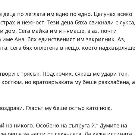
 деца по леглата им едно по едно. Целунах всяко
 страх и нежност. Тези деца бяха свикнали с лукса
и дом. Сега майка им я нямаше, а аз, почти
 име Ана, бях единственият им закрилник. Аз,
ата, сега бях оплетена в нещо, което надхвърляш
твори с трясък. Подскочих, сякаш ме удари ток.
 костюм, но вратовръзката му беше разхлабена, а
 поздрави. Гласът му беше остър като нож.
ай на никого. Особено на съпруга ѝ.“ Думите на
да реша за части от секундата. Да кажа истината