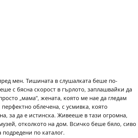
пред мен. Тишината в слушалката беше по-
еше с бясна скорост в гърлото, заплашвайки да
росто „мама“, жената, която ме нае да гледам
 перфектно облечена, с усмивка, която
а, за да е истинска. Живееше в тази огромна,
узей, отколкото на дом. Всичко беше бяло, сиво
а подредени по каталог.