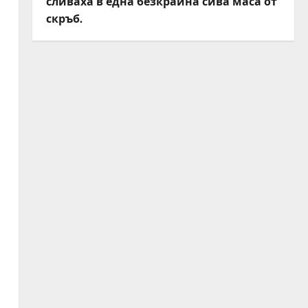
сливаха в една безкрайна сива маса от
скръб.