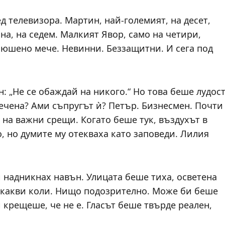
д телевизора. Мартин, най-големият, на десет,
на, на седем. Малкият Явор, само на четири,
люшено мече. Невинни. Беззащитни. И сега под
: „Не се обаждай на никого.“ Но това беше лудост
лечена? Ами съпругът ѝ? Петър. Бизнесмен. Почти
 на важни срещи. Когато беше тук, въздухът в
 но думите му отекваха като заповеди. Лилия
 надникнах навън. Улицата беше тиха, осветена
Никакви коли. Нищо подозрително. Може би беше
 крещеше, че не е. Гласът беше твърде реален,