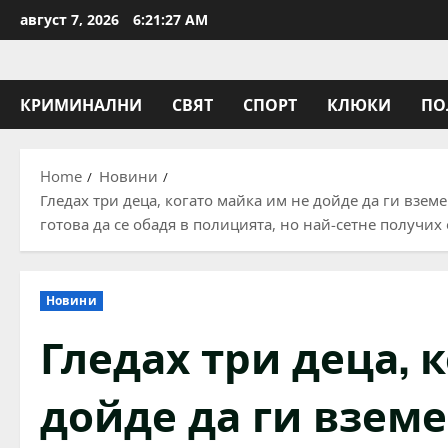
Skip
август 7, 2026
6:21:28 AM
to
content
КРИМИНАЛНИ
СВЯТ
СПОРТ
КЛЮКИ
ПО
Home
Новини
Гледах три деца, когато майка им не дойде да ги взем
готова да се обадя в полицията, но най-сетне получих
Новини
Гледах три деца, 
дойде да ги вземе