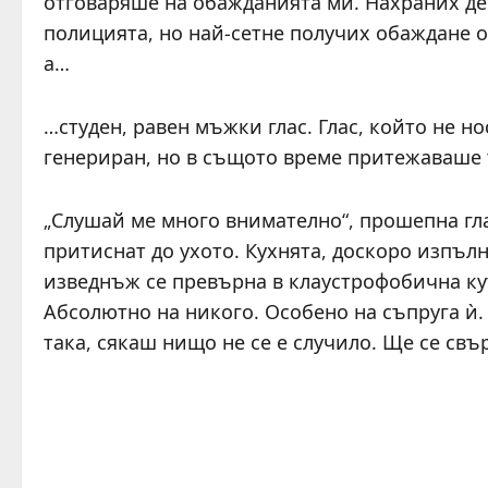
отговаряше на обажданията ми. Нахраних деца
полицията, но най-сетне получих обаждане о
а…
…студен, равен мъжки глас. Глас, който не н
генериран, но в същото време притежаваше 
„Слушай ме много внимателно“, прошепна глас
притиснат до ухото. Кухнята, доскоро изпълн
изведнъж се превърна в клаустрофобична кут
Абсолютно на никого. Особено на съпруга ѝ.
така, сякаш нищо не се е случило. Ще се свъ