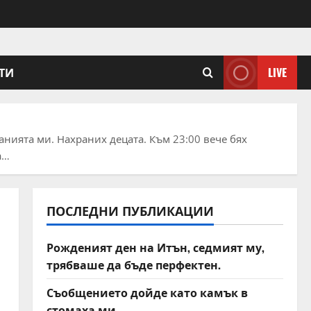
ТИ
LIVE
данията ми. Нахраних децата. Към 23:00 вече бях
а…
ПОСЛЕДНИ ПУБЛИКАЦИИ
Рожденият ден на Итън, седмият му,
трябваше да бъде перфектен.
Съобщението дойде като камък в
стомаха ми.