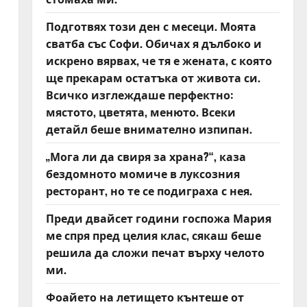
Подготвях този ден с месеци. Моята
сватба със Софи. Обичах я дълбоко и
искрено вярвах, че тя е жената, с която
ще прекарам остатъка от живота си.
Всичко изглеждаше перфектно:
мястото, цветята, менюто. Всеки
детайл беше внимателно изпипан.
„Мога ли да свиря за храна?“, каза
бездомното момиче в луксозния
ресторант, но те се подиграха с нея.
Преди двайсет години госпожа Мария
ме спря пред целия клас, сякаш беше
решила да сложи печат върху челото
ми.
Фоайето на летището кънтеше от