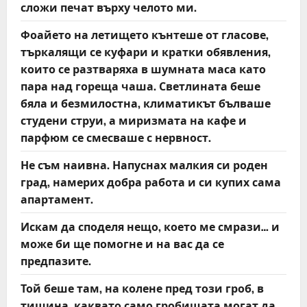
сложи печат върху челото ми.
Фоайето на летището кънтеше от гласове,
търкалящи се куфари и кратки обявления,
които се разтваряха в шумната маса като
пара над гореща чаша. Светлината беше
бяла и безмилостна, климатикът бълваше
студени струи, а миризмата на кафе и
парфюм се смесваше с нервност.
Не съм наивна. Напуснах малкия си роден
град, намерих добра работа и си купих сама
апартамент.
Искам да споделя нещо, което ме смрази… и
може би ще помогне и на вас да се
предпазите.
Той беше там, на колене пред този гроб, в
тишина, каквато само гробищата могат да