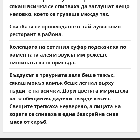
сякаш всички се опитваха да заглушат нещо
неловко, което се трупаше между тях.
Сватбата се провеждаше в най-луксозния
ресторант в района.
Колелцата на евтиния куфар подскачаха по
каменната алея и звукът им режеше
тишината като присъда.
Въздухът в траурната зала беше тежък,
сякаш мокър камък беше легнал върху
гърдите на всички. Дори цветята миришеха
като обещания, дадени твърде късно.
Свещите трепкаха неуверено, а лицата на
хората се сливаха в една безкрайна сива
маса от скръб.