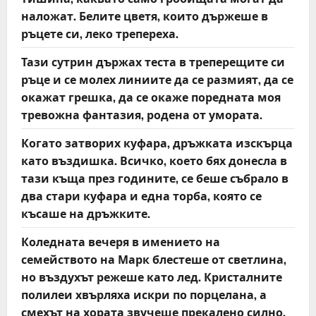
наложат. Белите цветя, които държеше в
ръцете си, леко трепереха.
Тази сутрин държах теста в треперещите си
ръце и се молех линиите да се размият, да се
окажат грешка, да се окаже поредната моя
тревожна фантазия, родена от умората.
Когато затворих куфара, дръжката изскърца
като въздишка. Всичко, което бях донесла в
тази къща през годините, се беше събрало в
два стари куфара и една торба, която се
късаше на дръжките.
Коледната вечеря в имението на
семейството на Марк блестеше от светлина,
но въздухът режеше като лед. Кристалните
полилеи хвърляха искри по порцелана, а
смехът на хората звучеше прекалено силно,