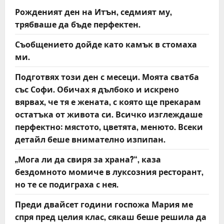
v
Рожденият ден на Итън, седмият му,
i
трябваше да бъде перфектен.
g
Съобщението дойде като камък в стомаха
ми.
a
Подготвях този ден с месеци. Моята сватба
t
със Софи. Обичах я дълбоко и искрено
вярвах, че тя е жената, с която ще прекарам
i
остатъка от живота си. Всичко изглеждаше
o
перфектно: мястото, цветята, менюто. Всеки
детайл беше внимателно изпипан.
n
„Мога ли да свиря за храна?“, каза
бездомното момиче в луксозния ресторант,
но те се подиграха с нея.
Преди двайсет години госпожа Мария ме
спря пред целия клас, сякаш беше решила да