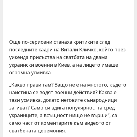
Още по-сериозни станаха критиките след
последните кадри на Витали Кличко, който през
уикенда присъства на сватбата на двама
украински военни в Киев, а на лицето имаше
огромна усмивка.
„Какво прави там? Защо не е на мястото, където
наистина се водят военни действия? Каква е
тази усмивка, докато неговите сънародници
загиват? Само си вдига популярността сред
украинците, а всъщност нищо не върши“, са
само част от коментарите към видеото от
сватбената церемония.