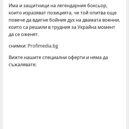
Има и защитници на легендарния боксьор,
които изразяват позицията, че той опитва още
повече да вдигне бойния дух на двамата военни,
които са решили в трудния за Украйна момент
да се оженят.
снимки: Profimedia.bg
Вижте нашите специални оферти и няма да
съжалявате:
C
o
n
t