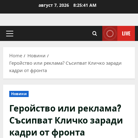
Skip
август 7, 2026
8:25:42 AM
to
content
LIVE
Primary
Menu
Home
Новини
Геройство или реклама? Съсипват Кличко заради
кадри от фронта
Новини
Геройство или реклама?
Съсипват Кличко заради
кадри от фронта