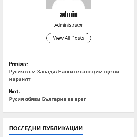
admin
Administrator
View All Posts
P
Previous:
o
Русия към Запада: Нашите санкции ще ви
наранят
s
Next:
t
Русия обяви България за враг
n
a
ПОСЛЕДНИ ПУБЛИКАЦИИ