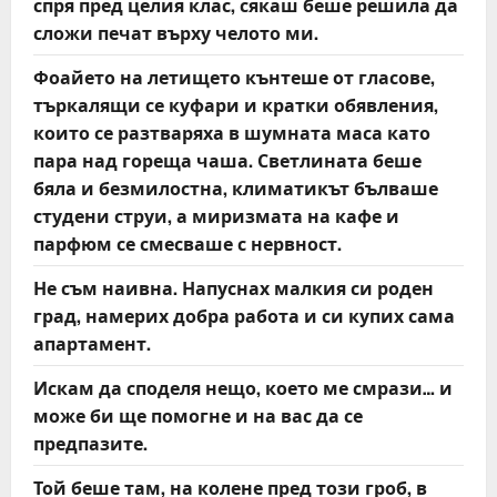
спря пред целия клас, сякаш беше решила да
сложи печат върху челото ми.
Фоайето на летището кънтеше от гласове,
търкалящи се куфари и кратки обявления,
които се разтваряха в шумната маса като
пара над гореща чаша. Светлината беше
бяла и безмилостна, климатикът бълваше
студени струи, а миризмата на кафе и
парфюм се смесваше с нервност.
Не съм наивна. Напуснах малкия си роден
град, намерих добра работа и си купих сама
апартамент.
Искам да споделя нещо, което ме смрази… и
може би ще помогне и на вас да се
предпазите.
Той беше там, на колене пред този гроб, в