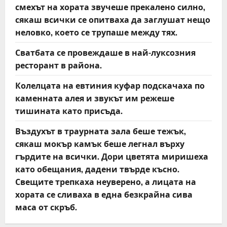
смехът на хората звучеше прекалено силно,
сякаш всички се опитваха да заглушат нещо
неловко, което се трупаше между тях.
Сватбата се провеждаше в най-луксозния
ресторант в района.
Колелцата на евтиния куфар подскачаха по
каменната алея и звукът им режеше
тишината като присъда.
Въздухът в траурната зала беше тежък,
сякаш мокър камък беше легнал върху
гърдите на всички. Дори цветята миришеха
като обещания, дадени твърде късно.
Свещите трепкаха неуверено, а лицата на
хората се сливаха в една безкрайна сива
маса от скръб.