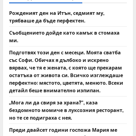
i
Рожденият ден на Итън, седмият му,
g
трябваше да бъде перфектен.
a
Съобщението дойде като камък в стомаха
t
ми.
Подготвях този ден с месеци. Моята сватба
i
със Софи. Обичах я дълбоко и искрено
o
вярвах, че тя е жената, с която ще прекарам
остатъка от живота си. Всичко изглеждаше
n
перфектно: мястото, цветята, менюто. Всеки
детайл беше внимателно изпипан.
„Мога ли да свиря за храна?“, каза
бездомното момиче в луксозния ресторант,
но те се подиграха с нея.
Преди двайсет години госпожа Мария ме