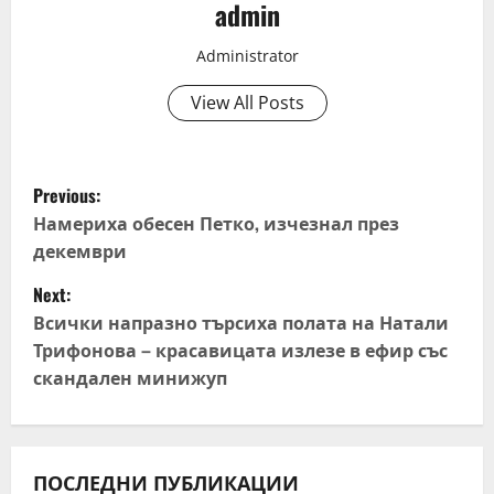
admin
Administrator
View All Posts
P
Previous:
o
Намериха обесен Петко, изчезнал през
декември
s
Next:
t
Всички напразно търсиха полата на Натали
Трифонова – красавицата излезе в ефир със
n
скандален минижуп
a
v
ПОСЛЕДНИ ПУБЛИКАЦИИ