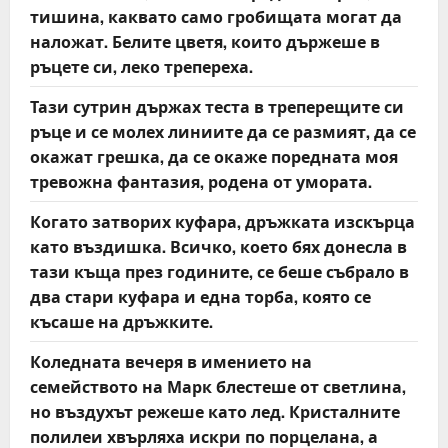
тишина, каквато само гробищата могат да
наложат. Белите цветя, които държеше в
ръцете си, леко трепереха.
Тази сутрин държах теста в треперещите си
ръце и се молех линиите да се размият, да се
окажат грешка, да се окаже поредната моя
тревожна фантазия, родена от умората.
Когато затворих куфара, дръжката изскърца
като въздишка. Всичко, което бях донесла в
тази къща през годините, се беше събрало в
два стари куфара и една торба, която се
късаше на дръжките.
Коледната вечеря в имението на
семейството на Марк блестеше от светлина,
но въздухът режеше като лед. Кристалните
полилеи хвърляха искри по порцелана, а