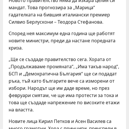
Новото правителство няма да изкара целия си
мандат. Това прогнозира за „Марица“
гадателката на бившия италиански премиер
Силвио Берлускони – Теодора Стефанова.
Според нея максимум една година ще работят
новите министри, преди да настане поредната
криза.
„Ще се създаде правителство сега. Хората от
„Продължаваме промяната“, „Има такъв народ“,
БСП и „Демократична България“ ще си подадат
ръка, тъй като българите вече са изморени от
избори. Народът ще им даде време, но през
февруари смятам, че ще има протести за тока и
това ще създаде напрежение по високите етажи
на властта.
Новите лица Кирил Петков и Асен Василев са
много грамотни. Хора с принципи, преуспели в