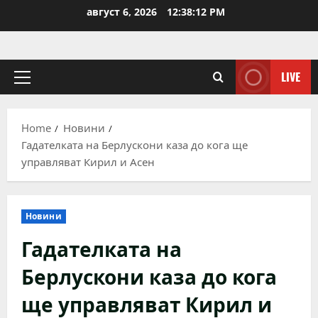
Skip
август 6, 2026
12:38:12 PM
to
content
LIVE
Primary
Menu
Home
Новини
Гадателката на Берлускони каза до кога ще
управляват Кирил и Асен
Новини
Гадателката на
Берлускони каза до кога
ще управляват Кирил и