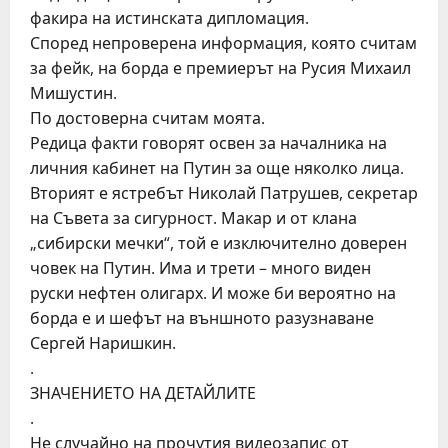
факира на истинската дипломация.
Според непроверена информация, която считам
за фейк, на борда е премиерът на Русия Михаил
Мишустин.
По достоверна считам моята.
Редица факти говорят освен за началника на
личния кабинет на Путин за още няколко лица.
Вторият е ястребът Николай Патрушев, секретар
на Съвета за сигурност. Макар и от клана
„сибирски мечки“, той е изключително доверен
човек на Путин. Има и трети – много виден
руски нефтен олигарх. И може би вероятно на
борда е и шефът на външното разузнаване
Сергей Наришкин.
.
ЗНАЧЕНИЕТО НА ДЕТАЙЛИТЕ
.
Не случайно на прочутия видеозапис от