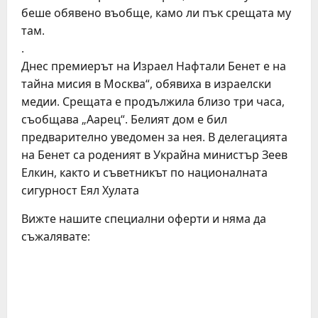
беше обявено въобще, камо ли пък срещата му
там.
.
Днес премиерът на Израел Нафтали Бенет е на
тайна мисия в Москва“, обявиха в израелски
медии. Срещата е продължила близо три часа,
съобщава „Аарец“. Белият дом е бил
предварително уведомен за нея. В делегацията
на Бенет са роденият в Украйна министър Зеев
Елкин, както и съветникът по националната
сигурност Еял Хулата
Вижте нашите специални оферти и няма да
съжалявате:
C
o