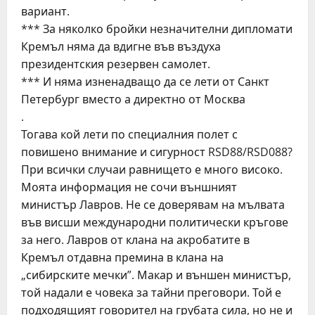
вариант.
*** За няколко бройки незначителни дипломати
Кремъл няма да вдигне във въздуха
президентския резервен самолет.
*** И няма изненадващо да се лети от Санкт
Петербург вместо а директно от Москва
.
Тогава кой лети по специалния полет с
повишено внимание и сигурност RSD88/RSD088?
При всички случаи равнището е много високо.
Моята информация не сочи външният
министър Лавров. Не се доверявам на мълвата
във висши международни политически кръгове
за него. Лавров от клана на акробатите в
Кремъл отдавна премина в клана на
„сибирските мечки”. Макар и външен министър,
той надали е човека за тайни преговори. Той е
подходящият говорител на грубата сила, но не и