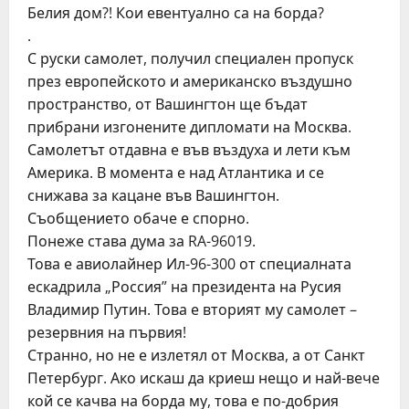
Белия дом?! Кои евентуално са на борда?
.
С руски самолет, получил специален пропуск
през европейското и американско въздушно
пространство, от Вашингтон ще бъдат
прибрани изгонените дипломати на Москва.
Самолетът отдавна е във въздуха и лети към
Америка. В момента е над Атлантика и се
снижава за кацане във Вашингтон.
Съобщението обаче е спорно.
Понеже става дума за RA-96019.
Това е авиолайнер Ил-96-300 от специалната
ескадрила „Россия” на президента на Русия
Владимир Путин. Това е вторият му самолет –
резервния на първия!
Странно, но не е излетял от Москва, а от Санкт
Петербург. Ако искаш да криеш нещо и най-вече
кой се качва на борда му, това е по-добрия