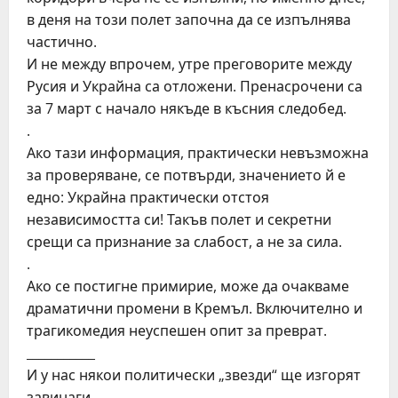
в деня на този полет започна да се изпълнява
частично.
И не между впрочем, утре преговорите между
Русия и Украйна са отложени. Пренасрочени са
за 7 март с начало някъде в късния следобед.
.
Ако тази информация, практически невъзможна
за проверяване, се потвърди, значението й е
едно: Украйна практически отстоя
независимостта си! Такъв полет и секретни
срещи са признание за слабост, а не за сила.
.
Ако се постигне примирие, може да очакваме
драматични промени в Кремъл. Включително и
трагикомедия неуспешен опит за преврат.
___________
И у нас някои политически „звезди“ ще изгорят
завинаги.