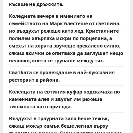
късаше на дръжките.
Коледната вечеря в имението на
семейството на Марк блестеше от светлина,
но въздухът режеше като лед. Кристалните
полилеи хвърляха искри по порцелана, а
смехът на хората звучеше прекалено силно,
сякаш всички се опитваха да заглушат нещо
неловко, което се трупаше между тях.
Сватбата се провеждаше в най-луксозния
ресторант в района.
Колелцата на евтиния куфар подскачаха по
каменната алея и звукът им режеше
тишината като присъда.
Въздухът в траурната зала беше тежък,
сякаш мокър камък беше легнал върху