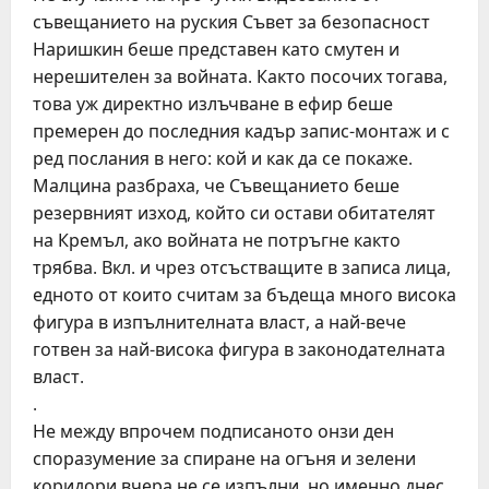
съвещанието на руския Съвет за безопасност
Наришкин беше представен като смутен и
нерешителен за войната. Както посочих тогава,
това уж директно излъчване в ефир беше
премерен до последния кадър запис-монтаж и с
ред послания в него: кой и как да се покаже.
Малцина разбраха, че Съвещанието беше
резервният изход, който си остави обитателят
на Кремъл, ако войната не потръгне както
трябва. Вкл. и чрез отсъстващите в записа лица,
едното от които считам за бъдеща много висока
фигура в изпълнителната власт, а най-вече
готвен за най-висока фигура в законодателната
власт.
.
Не между впрочем подписаното онзи ден
споразумение за спиране на огъня и зелени
коридори вчера не се изпълни, но именно днес,