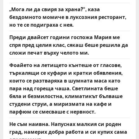
„Мога ли да свиря за храна?“, каза
бездомното момиче в луксозния ресторант,
но те се подиграха с нея.
Преди двайсет години госпожа Мария ме
спря пред целия клас, сякаш беше решила да
сложи печат върху челото ми.
Фоайето на летището кънтеше от гласове,
търкалящи се куфари и кратки обявления,
които се разтваряха в шумната маса като
пара над гореща чаша. Светлината беше
бяла и безмилостна, климатикът бълваше
студени струи, а миризмата на кафе и
парфюм се смесваше с нервност.
Не съм наивна. Напуснах малкия си роден
град, намерих добра работа и си купих сама