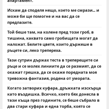
апартамент.
Искам да споделя нещо, което ме смрази… и
може би ще помогне и на вас да се
предпазите.
Той беше там, на колене пред този гроб, в
тишина, каквато само гробищата могат да
наложат. Белите цветя, които държеше в
ръцете си, леко трепереха.
Тази сутрин държах теста в треперещите си
ръце и се молех линиите да се размият, да се
окажат грешка, да се окаже поредната моя
тревожна фантазия, родена от умората.
Когато затворих куфара, дръжката изскърца
като въздишка. Всичко, което бях донесла в
тази къща през годините, се беше събрало в
два стари куфара и една торба, която се