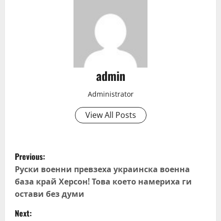
admin
Administrator
View All Posts
P
Previous:
o
Руски военни превзеха украинска военна
база край Херсон! Това което намериха ги
s
остави без думи
t
Next: