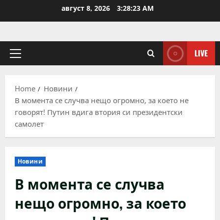
Skip
август 8, 2026
3:28:23 AM
to
content
LIVE
Primary
Menu
Home
Новини
В момента се случва нещо огромно, за което не
говорят! Путин вдига втория си президентски
самолет
Новини
В момента се случва
нещо огромно, за което