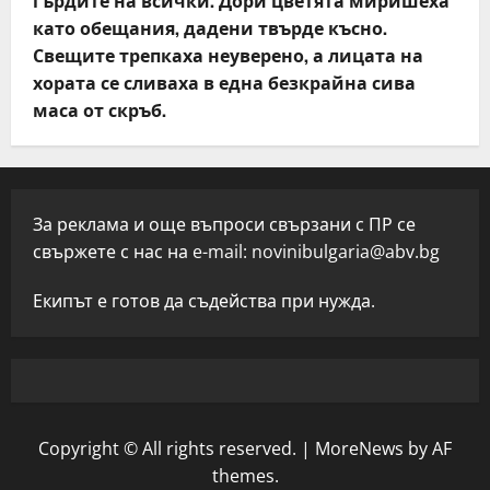
гърдите на всички. Дори цветята миришеха
като обещания, дадени твърде късно.
Свещите трепкаха неуверено, а лицата на
хората се сливаха в една безкрайна сива
маса от скръб.
За реклама и още въпроси свързани с ПР се
свържете с нас на e-mail:
novinibulgaria@abv.bg
Екипът е готов да съдейства при нужда.
Copyright © All rights reserved.
|
MoreNews
by AF
themes.