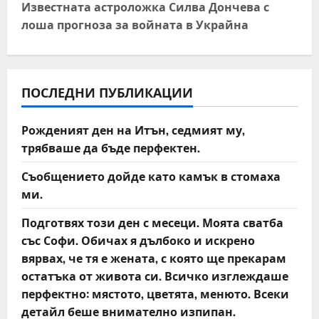
Известната астроложка Силва Дончева с
n
лоша прогноза за войната в Украйна
a
v
ПОСЛЕДНИ ПУБЛИКАЦИИ
i
Рожденият ден на Итън, седмият му,
g
трябваше да бъде перфектен.
a
Съобщението дойде като камък в стомаха
t
ми.
Подготвях този ден с месеци. Моята сватба
i
със Софи. Обичах я дълбоко и искрено
o
вярвах, че тя е жената, с която ще прекарам
остатъка от живота си. Всичко изглеждаше
n
перфектно: мястото, цветята, менюто. Всеки
детайл беше внимателно изпипан.