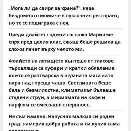
„Мога ли да свиря за храна?“, каза
бездомното момиче в луксозния ресторант,
но те се подиграха с нея.
Преди двайсет години госпожа Мария ме
спря пред целия клас, сякаш беше решила да
сложи печат върху челото ми.
Фоайето на летището кънтеше от гласове,
търкалящи се куфари и кратки обявления,
които се разтваряха в шумната маса като
пара над гореща чаша. Светлината беше
бяла и безмилостна, климатикът бълваше
студени струи, а миризмата на кафе и
парфюм се смесваше с нервност.
Не съм наивна. Напуснах малкия си роден
град, намерих добра работа и си купих сама
апартамент.