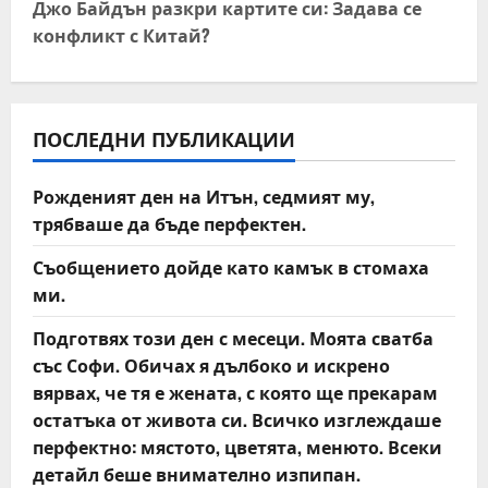
Джо Байдън разкри картите си: Задава се
n
конфликт с Китай?
a
v
ПОСЛЕДНИ ПУБЛИКАЦИИ
i
Рожденият ден на Итън, седмият му,
g
трябваше да бъде перфектен.
a
Съобщението дойде като камък в стомаха
t
ми.
Подготвях този ден с месеци. Моята сватба
i
със Софи. Обичах я дълбоко и искрено
o
вярвах, че тя е жената, с която ще прекарам
остатъка от живота си. Всичко изглеждаше
n
перфектно: мястото, цветята, менюто. Всеки
детайл беше внимателно изпипан.