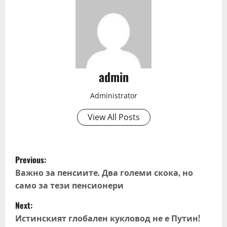
admin
Administrator
View All Posts
P
Previous:
o
Важно за пенсиите. Два големи скока, но
само за тези пенсионери
s
Next:
t
Истинският глобален кукловод не е Путин!