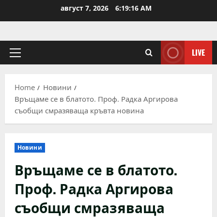
Skip
август 7, 2026
6:19:16 AM
to
content
LIVE
Primary
Menu
Home
Новини
Връщаме се в блатото. Проф. Радка Аргирова
съобщи смразяваща кръвта новина
Новини
Връщаме се в блатото.
Проф. Радка Аргирова
съобщи смразяваща