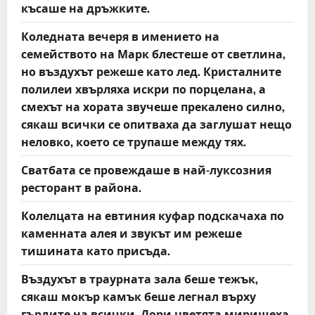
късаше на дръжките.
Коледната вечеря в имението на
семейството на Марк блестеше от светлина,
но въздухът режеше като лед. Кристалните
полилеи хвърляха искри по порцелана, а
смехът на хората звучеше прекалено силно,
сякаш всички се опитваха да заглушат нещо
неловко, което се трупаше между тях.
Сватбата се провеждаше в най-луксозния
ресторант в района.
Колелцата на евтиния куфар подскачаха по
каменната алея и звукът им режеше
тишината като присъда.
Въздухът в траурната зала беше тежък,
сякаш мокър камък беше легнал върху
гърдите на всички. Дори цветята миришеха