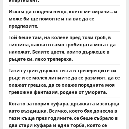
Искам да споделя нещо, което ме смрази… и
може би ще помогне и на вас да се
предпазите.
Той беше там, на колене пред този гроб, в
тишина, каквато само гробищата могат да
наложат. Белите цветя, които държеше в
ръцете си, леко трепереха.
Тази сутрин държах теста в треперещите си
ръце и се молех линиите да се размият, да се
окажат грешка, да се окаже поредната моя
тревожна фантазия, родена от умората.
Когато затворих куфара, дръжката изскърца
като въздишка. Всичко, което бях донесла в
тази къща през годините, се беше събрало в
два стари куфара и една торба, която се