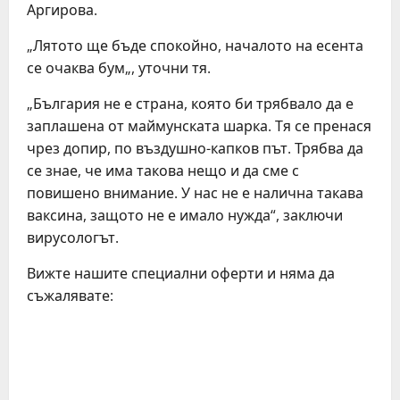
Аргирова.
„Лятото ще бъде спокойно, началото на есента
се очаква бум„, уточни тя.
„България не е страна, която би трябвало да е
заплашена от маймунската шарка. Тя се пренася
чрез допир, по въздушно-капков път. Трябва да
се знае, че има такова нещо и да сме с
повишено внимание. У нас не е налична такава
ваксина, защото не е имало нужда“, заключи
вирусологът.
Вижте нашите специални оферти и няма да
съжалявате:
C
o