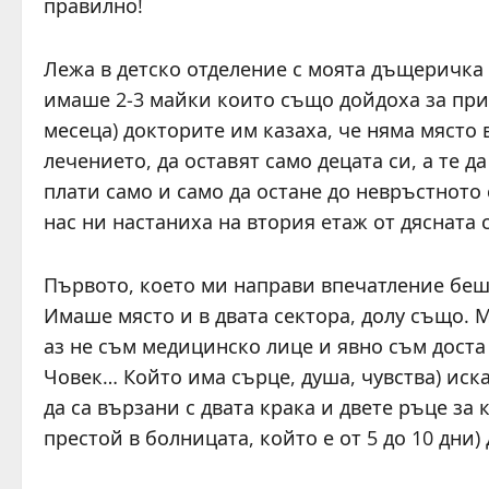
правилно!
Лежа в детско отделение с моята дъщеричка 
имаше 2-3 майки които също дойдоха за прием
месеца) докторите им казаха, че няма място 
лечението, да оставят само децата си, а те д
плати само и само да остане до невръстното си
нас ни настаниха на втория етаж от дясната 
Първото, което ми направи впечатление бе
Имаше място и в двата сектора, долу също. 
аз не съм медицинско лице и явно съм доста
Човек… Който има сърце, душа, чувства) иск
да са вързани с двата крака и двете ръце за
престой в болницата, който е от 5 до 10 дни) 