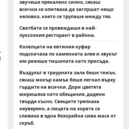
звучеше прекалено силно, сякаш
всички се опитваха да заглушат нещо
неловко, което се трупаше между тях.
Сватбата се провеждаше в най-
луксозния ресторант в района.
Колелцата на евтиния куфар
,
подскачаха по каменната алея и звукът
!
им режеше тишината като присъда.
Въздухът в траурната зала беше тежък,
сякаш мокър камък беше легнал върху
гърдите на всички. Дори цветята
миришеха като обещания, дадени
твърде късно. Свещите трепкаха
неуверено, а лицата на хората се
сливаха в една безкрайна сива маса от
скръб.