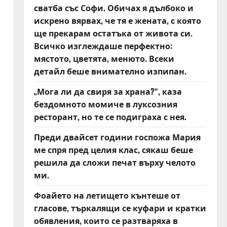
сватба със Софи. Обичах я дълбоко и
искрено вярвах, че тя е жената, с която
ще прекарам остатъка от живота си.
Всичко изглеждаше перфектно:
мястото, цветята, менюто. Всеки
детайл беше внимателно изпипан.
„Мога ли да свиря за храна?“, каза
бездомното момиче в луксозния
ресторант, но те се подиграха с нея.
Преди двайсет години госпожа Мария
ме спря пред целия клас, сякаш беше
решила да сложи печат върху челото
ми.
Фоайето на летището кънтеше от
гласове, търкалящи се куфари и кратки
обявления, които се разтваряха в