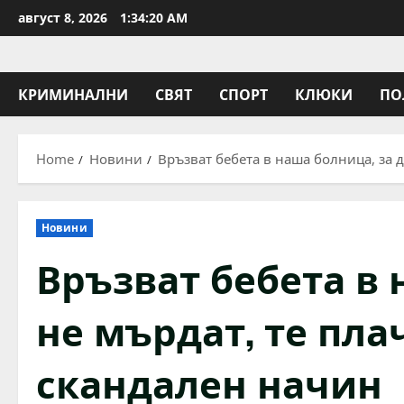
Skip
август 8, 2026
1:34:21 AM
to
content
КРИМИНАЛНИ
СВЯТ
СПОРТ
КЛЮКИ
ПО
Home
Новини
Връзват бебета в наша болница, за д
Новини
Връзват бебета в 
не мърдат, те пла
скандален начин