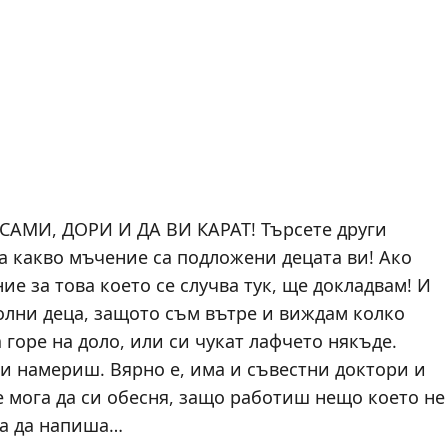
АМИ, ДОРИ И ДА ВИ КАРАТ! Търсете други
на какво мъчение са подложени децата ви! Ако
е за това което се случва тук, ще докладвам! И
болни деца, защото съм вътре и виждам колко
 горе на доло, или си чукат лафчето някъде.
и намериш. Вярно е, има и съвестни доктори и
е мога да си обесня, защо работиш нещо което не
га да напиша…