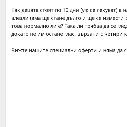
Как децата стоят по 10 дни (уж се лекуват) а 
влезли (ама ще стане дълго и ще се измести 
това нормално ли е? Така ли трябва да се гле
докато не им остане глас, вързани с четири 
Вижте нашите специални оферти и няма да 
C
o
n
t
i