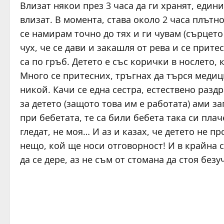
Влизат някои през 3 часа да ги хранят, едини
влизат. В момента, става около 2 часа плътно,
се намирам точно до тях и ги чувам (сърцето 
чух, че се дави и закашля от рева и се прите
са по гръб. Детето е със корички в нослето
Много се притесних, тръгнах да търся медиц
никой. Качи се една сестра, естествено раздр
за детето (защото това им е работата) ами за
при бебетата, те са били бебета така си плач
гледат, не моя… И аз и казах, че детето не пр
нещо, кой ще носи отговорност! И в крайна 
да се дере, аз не съм от стомана да стоя безу