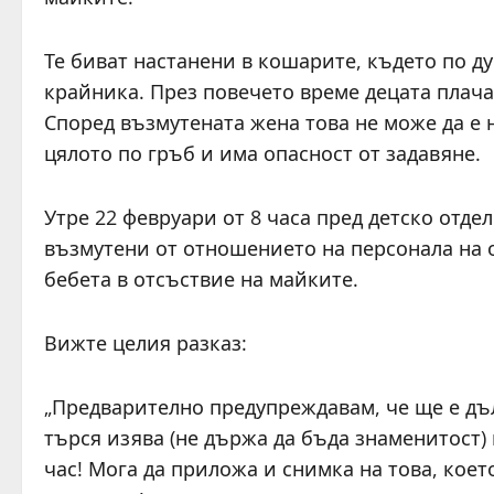
Те биват настанени в кошарите, където по д
крайника. През повечето време децата плачат
Според възмутената жена това не може да е 
цялото по гръб и има опасност от задавяне.
Утре 22 февруари от 8 часа пред детско отде
възмутени от отношението на персонала на 
бебета в отсъствие на майките.
Вижте целия разказ:
„Предварително предупреждавам, че ще е дълг
търся изява (не държа да бъда знаменитост) 
час! Мога да приложа и снимка на това, коет