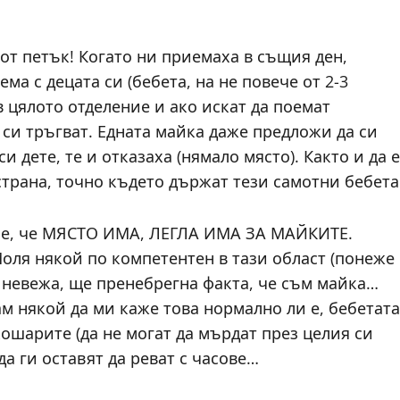
от петък! Когато ни приемаха в същия ден,
а с децата си (бебета, на не повече от 2-3
в цялото отделение и ако искат да поемат
а си тръгват. Едната майка даже предложи да си
 дете, те и отказаха (нямало място). Както и да е
страна, точно където държат тези самотни бебета
ше, че МЯСТО ИМА, ЛЕГЛА ИМА ЗА МАЙКИТЕ.
Моля някой по компетентен в тази област (понеже
 невежа, ще пренебрегна факта, че съм майка…
ам някой да ми каже това нормално ли е, бебетата
 кошарите (да не могат да мърдат през целия си
да ги оставят да реват с часове…