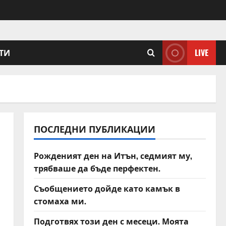
ТИ
LIVE
ПОСЛЕДНИ ПУБЛИКАЦИИ
Рожденият ден на Итън, седмият му,
трябваше да бъде перфектен.
Съобщението дойде като камък в
стомаха ми.
Подготвях този ден с месеци. Моята