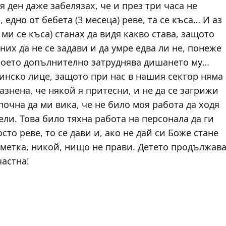
я ден даже забелязах, че и през три часа не
 едно от бебета (3 месеца) реве, та се къса… И аз
ми се къса) станах да видя какво става, защото
сних да не се задави и да умре едва ли не, понеже
, което допълнително затруднява дишането му…
инско лице, защото при нас в нашия сектор няма
азнена, че някой я притесни, и не да се загрижи
почна да ми вика, че не било моя работа да ходя
ели. Това било тяхна работа на персонала да ги
осто реве, то се дави и, ако не дай си Боже стане
сметка, никой, нищо не прави. Детето продължав
частна!