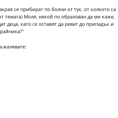
накрая се прибират по болни от тук, от колкото са
от темата) Моля, някой по образован да ми каже,
дат деца, като се оставят да реват до припадък и
крайника?“
съжалявате: