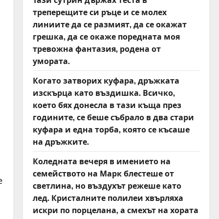
треперещите си ръце и се молех
линиите да се размият, да се окажат
грешка, да се окаже поредната моя
тревожна фантазия, родена от
умората.
Когато затворих куфара, дръжката
изскърца като въздишка. Всичко,
което бях донесла в тази къща през
годините, се беше събрало в два стари
куфара и една торба, която се късаше
на дръжките.
Коледната вечеря в имението на
семейството на Марк блестеше от
е
светлина, но въздухът режеше като
лед. Кристалните полилеи хвърляха
искри по порцелана, а смехът на хората