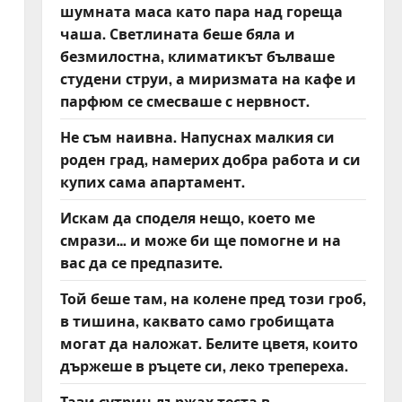
шумната маса като пара над гореща
чаша. Светлината беше бяла и
безмилостна, климатикът бълваше
студени струи, а миризмата на кафе и
парфюм се смесваше с нервност.
Не съм наивна. Напуснах малкия си
роден град, намерих добра работа и си
купих сама апартамент.
Искам да споделя нещо, което ме
смрази… и може би ще помогне и на
вас да се предпазите.
Той беше там, на колене пред този гроб,
в тишина, каквато само гробищата
могат да наложат. Белите цветя, които
държеше в ръцете си, леко трепереха.
Тази сутрин държах теста в