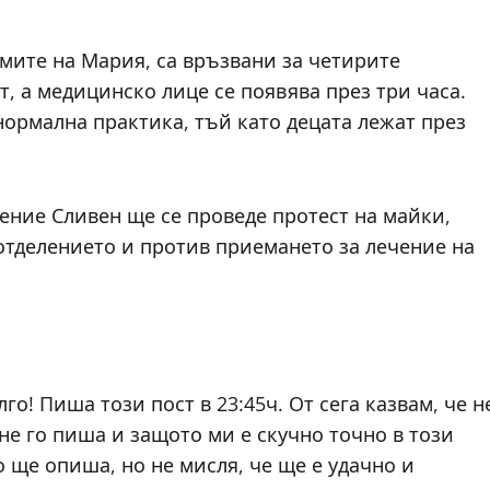
умите на Мария, са връзвани за четирите
, а медицинско лице се появява през три часа.
нормална практика, тъй като децата лежат през
ление Сливен ще се проведе протест на майки,
отделението и против приемането за лечение на
о! Пиша този пост в 23:45ч. От сега казвам, че н
не го пиша и защото ми е скучно точно в този
о ще опиша, но не мисля, че ще е удачно и