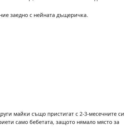
ние заедно с нейната дъщеричка.
други майки също пристигат с 2-3-месечните си
приети само бебетата, защото нямало място за