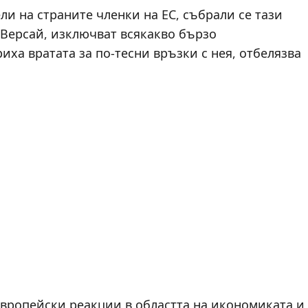
и на страните членки на ЕС, събрали се тази
 Версай, изключват всякакво бързо
иха вратата за по-тесни връзки с нея, отбелязва
вропейски реакции в областта на икономиката и