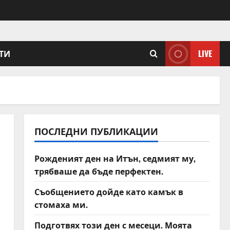
ТИ
LIVE
ПОСЛЕДНИ ПУБЛИКАЦИИ
Рожденият ден на Итън, седмият му,
трябваше да бъде перфектен.
Съобщението дойде като камък в
стомаха ми.
Подготвях този ден с месеци. Моята