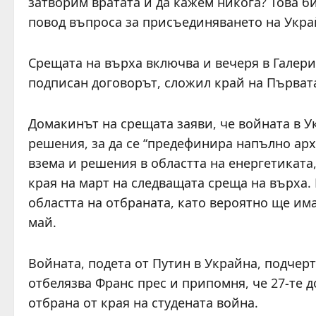
затворим вратата и да кажем никога? Това 
повод въпроса за присъединяването на Укра
Срещата на върха включва и вечеря в Галери
подписан договорът, сложил край на Първата
Домакинът на срещата заяви, че войната в У
решения, за да се “предефинира напълно арх
взема и решения в областта на енергетиката
края на март на следващата среща на върха.
областта на отбраната, като вероятно ще им
май.
Войната, подета от Путин в Украйна, подчер
отбелязва Франс прес и припомня, че 27-те 
отбрана от края на студената война.