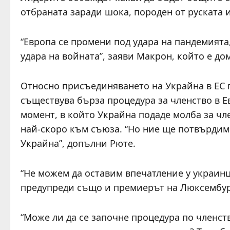
отбраната заради шока, породен от руската 
“Европа се промени под удара на пандемията
удара на войната”, заяви Макрон, който е до
Относно присъединяването на Украйна в ЕС 
съществува бърза процедура за членство в Е
момент, в който Украйна подаде молба за ч
най-скоро към съюза. “Но ние ще потвърдим
Украйна”, допълни Рюте.
“Не можем да оставим впечатление у украинци
предупреди също и премиерът на Люксембург
“Може ли да се започне процедура по членств