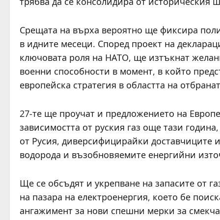
трябва да се консолидира от историческия ш
Срещата на върха вероятно ще фиксира пол
в идните месеци. Според проект на декларац
ключовата роля на НАТО, ще изтъкнат желан
военни способности в момент, в който предс
европейска стратегия в областта на отбранат
27-те ще проучат и предложението на Европе
зависимостта от руския газ още тази година,
от Русия, диверсифицирайки доставчиците и
водорода и възобновяемите енергийни изто
Ще се обсъдят и укрепване на запасите от г
на пазара на електроенергия, което бе поис
ангажимент за нови спешни мерки за смекча