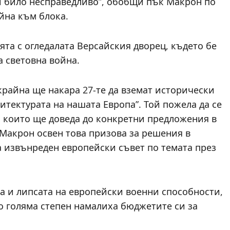
би било несправедливо”, обобщи пък Макрон по
йна към блока.
ята с огледалата Версайския дворец, където бе
 световна война.
крайна ще накара 27-те да вземат исторически
итектурата на нашата Европа”. Той пожела да се
, които ще доведа до конкретни предложения в
 Макрон освен това призова за решения в
а извънреден европейски съвет по темата през
та и липсата на европейски военни способности,
до голяма степен намалиха бюджетите си за