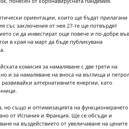
ок, понесен от коронавирусната пандемия.
итически ориентации, които ще бъдат прилагани
ия със заключения от нея 27-те ще потвърдят
ието си да инвестират още повече и по-добре въ
тои в края на март да бъде публикувана
а.
йската комисия за намаляване с две трети на
 но и за намаляване на вноса на въглища и петро
 развивайки алтернативните енергии, като
чници.
аз, но също и оптимизацията на функционирането
кано от Испания и Франция. Ще се обсъди и
ване на въздействието от увеличаване на цените