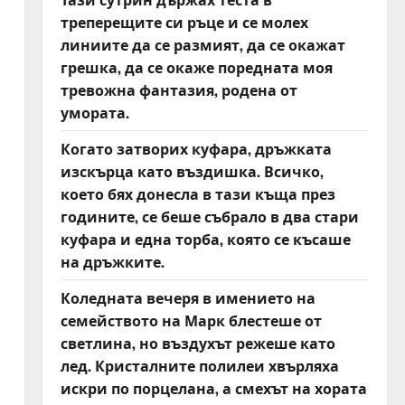
треперещите си ръце и се молех
линиите да се размият, да се окажат
грешка, да се окаже поредната моя
тревожна фантазия, родена от
умората.
Когато затворих куфара, дръжката
изскърца като въздишка. Всичко,
което бях донесла в тази къща през
годините, се беше събрало в два стари
куфара и една торба, която се късаше
на дръжките.
Коледната вечеря в имението на
семейството на Марк блестеше от
светлина, но въздухът режеше като
лед. Кристалните полилеи хвърляха
искри по порцелана, а смехът на хората