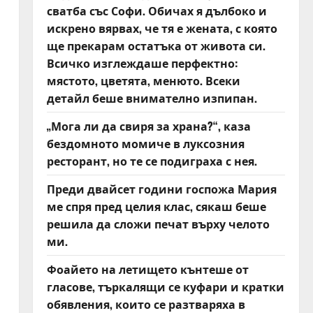
сватба със Софи. Обичах я дълбоко и
искрено вярвах, че тя е жената, с която
ще прекарам остатъка от живота си.
Всичко изглеждаше перфектно:
мястото, цветята, менюто. Всеки
детайл беше внимателно изпипан.
„Мога ли да свиря за храна?“, каза
бездомното момиче в луксозния
ресторант, но те се подиграха с нея.
Преди двайсет години госпожа Мария
ме спря пред целия клас, сякаш беше
решила да сложи печат върху челото
ми.
Фоайето на летището кънтеше от
гласове, търкалящи се куфари и кратки
обявления, които се разтваряха в