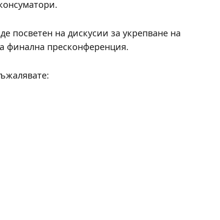
 консуматори.
де посветен на дискусии за укрепване на
ма финална пресконференция.
съжалявате: