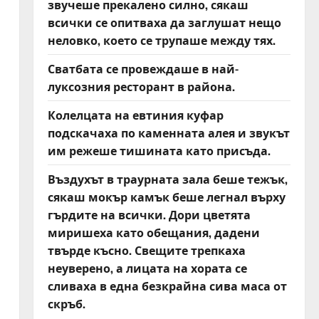
звучеше прекалено силно, сякаш
всички се опитваха да заглушат нещо
неловко, което се трупаше между тях.
Сватбата се провеждаше в най-
луксозния ресторант в района.
Колелцата на евтиния куфар
подскачаха по каменната алея и звукът
им режеше тишината като присъда.
Въздухът в траурната зала беше тежък,
сякаш мокър камък беше легнал върху
гърдите на всички. Дори цветята
миришеха като обещания, дадени
твърде късно. Свещите трепкаха
неуверено, а лицата на хората се
сливаха в една безкрайна сива маса от
скръб.