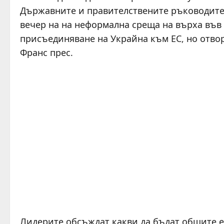
Държавните и правителствените ръководител
вечер на на неформална среща на върха във
присъединяване на Украйна към ЕС, но отвор
Франс прес.
Лидерите обсъждат какви да бъдат общите е