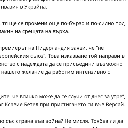
инвазия в Украйна.
, тя ще се промени още по-бързо и по-силно под
макин на срещата на върха.
премиерът на Нидерландия заяви, че “не
вропейския съюз”. Това изказване той направи в
ленство с надеждата да се присъедини възможно
 нашето желание да работим интензивно с
те, че всичко може да се случи от днес за утре”,
 Ксавие Бетел при пристигането си във Версай.
о със страна във война? Не мисля. Трябва ли да