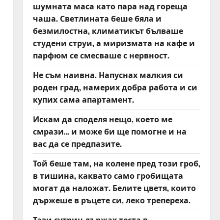
шумната маса като пара над гореща
чаша. Светлината беше бяла и
безмилостна, климатикът бълваше
студени струи, а миризмата на кафе и
парфюм се смесваше с нервност.
Не съм наивна. Напуснах малкия си
роден град, намерих добра работа и си
купих сама апартамент.
Искам да споделя нещо, което ме
смрази… и може би ще помогне и на
вас да се предпазите.
Той беше там, на колене пред този гроб,
в тишина, каквато само гробищата
могат да наложат. Белите цветя, които
държеше в ръцете си, леко трепереха.
Тази сутрин държах теста в