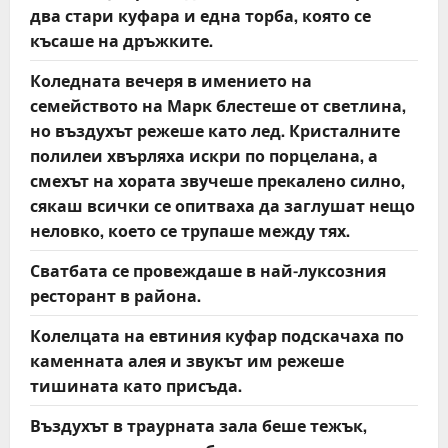
два стари куфара и една торба, която се
късаше на дръжките.
Коледната вечеря в имението на
семейството на Марк блестеше от светлина,
но въздухът режеше като лед. Кристалните
полилеи хвърляха искри по порцелана, а
смехът на хората звучеше прекалено силно,
сякаш всички се опитваха да заглушат нещо
неловко, което се трупаше между тях.
Сватбата се провеждаше в най-луксозния
ресторант в района.
Колелцата на евтиния куфар подскачаха по
каменната алея и звукът им режеше
тишината като присъда.
Въздухът в траурната зала беше тежък,