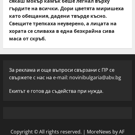
сякаш мокър камък беше легнал върху
гърдите на всички. Дори цветята миришеха
като обещания, дадени твърде късно.
Свещите трепкаха неуверено, а лицата на
хората се сливаха в една безкрайна сива
маса от скръб.
За реклама и още въпроси свързани с ПР се
свържете с нас на e-mail:
novinibulgaria@abv.bg
Екипът е готов да съдейства при нужда.
Copyright © All rights reserved.
|
MoreNews
by AF