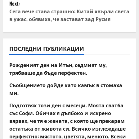
Next:
t
Сега вече става страшно: Китай хвърли света
в ужас, обявиха, че застават зад Русия
n
a
v
ПОСЛЕДНИ ПУБЛИКАЦИИ
i
Рожденият ден на Итън, седмият му,
трябваше да бъде перфектен.
g
Съобщението дойде като камък в стомаха
a
ми.
t
Подготвях този ден с месеци. Моята сватба
със Софи. Обичах я дълбоко и искрено
i
вярвах, че тя е жената, с която ще прекарам
o
остатъка от живота си. Всичко изглеждаше
перфектно: мястото, цветята, менюто. Всеки