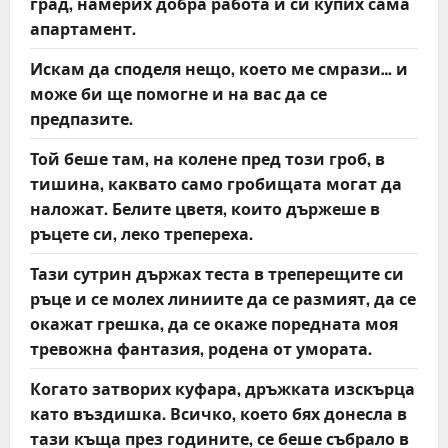
град, намерих добра работа и си купих сама
апартамент.
Искам да споделя нещо, което ме смрази… и
може би ще помогне и на вас да се
предпазите.
Той беше там, на колене пред този гроб, в
тишина, каквато само гробищата могат да
наложат. Белите цветя, които държеше в
ръцете си, леко трепереха.
Тази сутрин държах теста в треперещите си
ръце и се молех линиите да се размият, да се
окажат грешка, да се окаже поредната моя
тревожна фантазия, родена от умората.
Когато затворих куфара, дръжката изскърца
като въздишка. Всичко, което бях донесла в
тази къща през годините, се беше събрало в