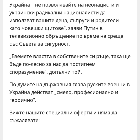
Украйна – не позволявайте на неонацисти и
украински радикални националисти да
използват вашите деца, съпруги и родители
като човешки щитове“, заяви Путин в
телевизионно обръщение по време на среща
със Съвета за сигурност.
„Вземете властта в собствените си ръце, така ще
бъде по-лесно за нас да постигнем
споразумение“, допълни той.
По думите на държавния глава руските военни в
Украйна действат „смело, професионално и
героично“.
Вижте нашите специални оферти и няма да
съжалявате:
C