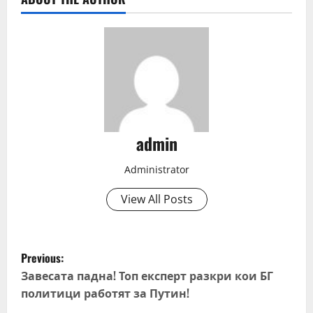
admin
Administrator
View All Posts
P
Previous:
o
Завесата падна! Топ експерт разкри кои БГ
политици работят за Путин!
s