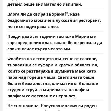
n
детайл беше внимателно изпипан.
„Мога ли да свиря за храна?“, каза
бездомното момиче в луксозния ресторант,
но те се подиграха с нея.
Преди двайсет години госпожа Мария ме
спря пред целия клас, сякаш беше решила да
сложи печат върху челото ми.
Фоайето на летището кънтеше от гласове,
търкалящи се куфари и кратки обявления,
които се разтваряха в шумната маса като
пара над гореща чаша. Светлината беше
бяла и безмилостна, климатикът бълваше
студени струи, а миризмата на кафе и
парфюм се смесваше с нервност.
Не съм наивна. Напуснах малкия си роден