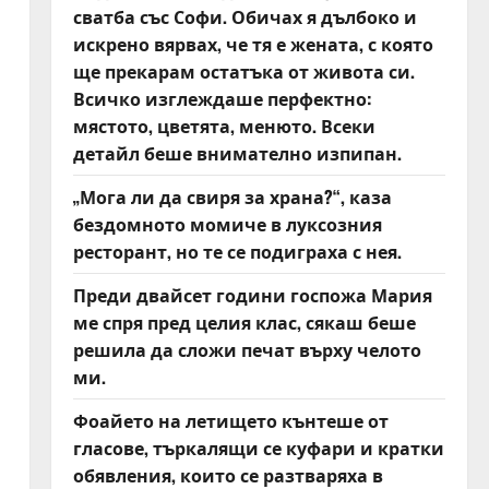
сватба със Софи. Обичах я дълбоко и
искрено вярвах, че тя е жената, с която
ще прекарам остатъка от живота си.
Всичко изглеждаше перфектно:
мястото, цветята, менюто. Всеки
детайл беше внимателно изпипан.
„Мога ли да свиря за храна?“, каза
бездомното момиче в луксозния
ресторант, но те се подиграха с нея.
Преди двайсет години госпожа Мария
ме спря пред целия клас, сякаш беше
решила да сложи печат върху челото
ми.
Фоайето на летището кънтеше от
гласове, търкалящи се куфари и кратки
обявления, които се разтваряха в