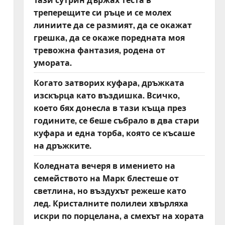
треперещите си ръце и се молех
линиите да се размият, да се окажат
грешка, да се окаже поредната моя
тревожна фантазия, родена от
умората.
Когато затворих куфара, дръжката
изскърца като въздишка. Всичко,
което бях донесла в тази къща през
годините, се беше събрало в два стари
куфара и една торба, която се късаше
на дръжките.
Коледната вечеря в имението на
семейството на Марк блестеше от
светлина, но въздухът режеше като
лед. Кристалните полилеи хвърляха
искри по порцелана, а смехът на хората