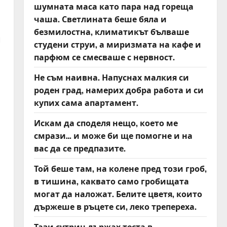
шумната маса като пара над гореща
чаша. Светлината беше бяла и
безмилостна, климатикът бълваше
и
студени струи, а миризмата на кафе и
парфюм се смесваше с нервност.
Не съм наивна. Напуснах малкия си
роден град, намерих добра работа и си
купих сама апартамент.
Искам да споделя нещо, което ме
смрази… и може би ще помогне и на
вас да се предпазите.
Той беше там, на колене пред този гроб,
в тишина, каквато само гробищата
могат да наложат. Белите цветя, които
държеше в ръцете си, леко трепереха.
Тази сутрин държах теста в