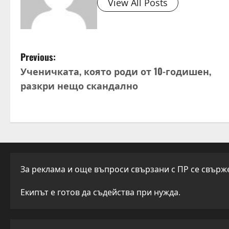
View All Posts
P
Previous:
Ученичката, която роди от 10-годишен,
o
разкри нещо скандално
s
t
n
a
За реклама и още въпроси свързани с ПР се свържет
v
Екипът е готов да съдейства при нужда.
i