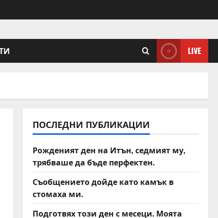
ТИ
LIVE
ПОСЛЕДНИ ПУБЛИКАЦИИ
Рожденият ден на Итън, седмият му,
трябваше да бъде перфектен.
Съобщението дойде като камък в
стомаха ми.
Подготвях този ден с месеци. Моята