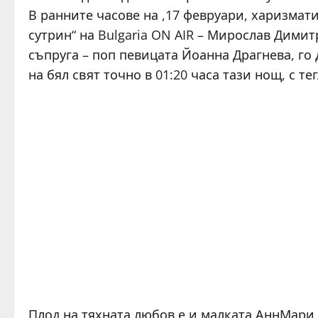
В ранните часове на ,17 февруари, харизма
сутрин“ на Bulgaria ON AIR – Мирослав Димит
съпруга – поп певицата Йоанна Драгнева, го
на бял свят точно в 01:20 часа тази нощ, с тег
Плод на тяхната любов е и малката АннМари,