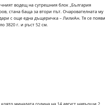
тичният водещ на сутрешния блок „България
ров, стана баща за втори път. Очарователната му
 дари с още една дъщеричка – ЛилиАн. Тя се появ
ло 3820 г. и ръст 52 см.
 която миналата година на 14 август навърши 2