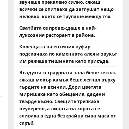
звучеше прекалено силно, сякаш
всички се опитваха да заглушат нещо
неловко, което се трупаше между тях.
Сватбата се провеждаше в най-
луксозния ресторант в района.
Колелцата на евтиния куфар
подскачаха по каменната алея и звукът
им режеше тишината като присъда.
Въздухът в траурната зала беше тежък,
сякаш мокър камък беше легнал върху
гърдите на всички. Дори цветята
миришеха като обещания, дадени
твърде късно. Свещите трепкаха
неуверено, а лицата на хората се
сливаха в една безкрайна сива маса от
скръб.