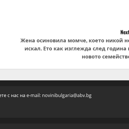
Next
Жена осиновила момче, което никой н
искал. Ето как изглежда след година 
новото семейств
е с нас на e-mail:
novinibulgaria@abv.bg