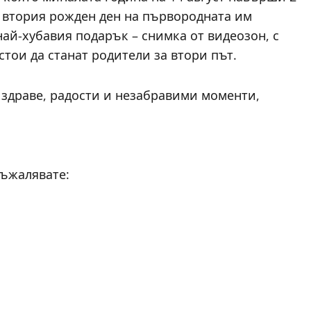
 втория рожден ден на първородната им
ай-хубавия подарък – снимка от видеозон, с
тои да станат родители за втори път.
здраве, радости и незабравими моменти,
съжалявате: