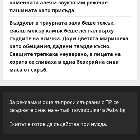
каменната алея и звукът им режеше
тишината като присъда.
Въздухът в траурната зала беше тежък,
сякаш мокър камък беше легнал върху
гърдите на всички. Дори цветята миришеха
като обещания, дадени твърде късно.
Свещите трепкаха неуверено, а лицата на
хората се сливаха в една безкрайна сива
маса от скръб.
За реклама и още въпроси свързани с ПР се
свържете с нас на e-mail:
novinibulgaria@abv.bg
Екипът е готов да съдейства при нужда.