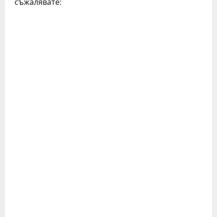
съжалявате: