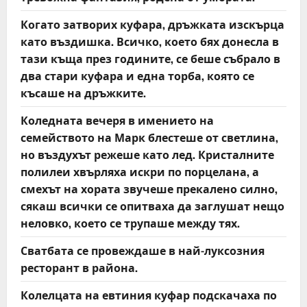
Когато затворих куфара, дръжката изскърца
като въздишка. Всичко, което бях донесла в
тази къща през годините, се беше събрало в
два стари куфара и една торба, която се
късаше на дръжките.
Коледната вечеря в имението на
семейството на Марк блестеше от светлина,
но въздухът режеше като лед. Кристалните
полилеи хвърляха искри по порцелана, а
смехът на хората звучеше прекалено силно,
сякаш всички се опитваха да заглушат нещо
неловко, което се трупаше между тях.
Сватбата се провеждаше в най-луксозния
ресторант в района.
Колелцата на евтиния куфар подскачаха по