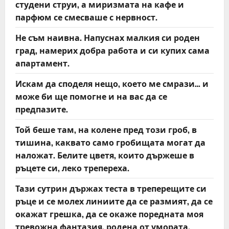
студени струи, а миризмата на кафе и
парфюм се смесваше с нервност.
Не съм наивна. Напуснах малкия си роден
град, намерих добра работа и си купих сама
апартамент.
Искам да споделя нещо, което ме смрази… и
може би ще помогне и на вас да се
предпазите.
Той беше там, на колене пред този гроб, в
тишина, каквато само гробищата могат да
наложат. Белите цветя, които държеше в
ръцете си, леко трепереха.
Тази сутрин държах теста в треперещите си
ръце и се молех линиите да се размият, да се
окажат грешка, да се окаже поредната моя
тревожна фантазия, родена от умората.