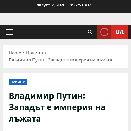
Skip
август 7, 2026
8:32:51 AM
to
content
LIVE
Primary
Menu
Home
Новини
Владимир Путин: Западът е империя на лъжата
Новини
Владимир Путин:
Западът е империя на
лъжата