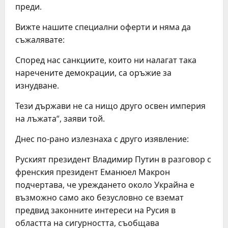
преди.
Вижте нашите специални оферти и няма да
съжалявате:
Според нас санкциите, които ни налагат така
наречените демокрации, са оръжие за
изнудване.
Тези държави не са нищо друго освен империя
на лъжата“, заяви той.
Днес по-рано излезнаха с друго изявление:
Руският президент Владимир Путин в разговор с
френския президент Еманюел Макрон
подчертава, че уреждането около Украйна е
възможно само ако безусловно се вземат
предвид законните интереси на Русия в
областта на сигурността, съобщава