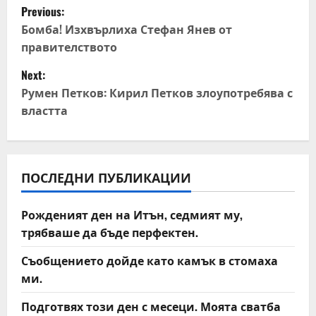
P
Previous:
o
Бомба! Изхвърлиха Стефан Янев от
правителството
s
Next:
t
Румен Петков: Кирил Петков злоупотребява с
властта
n
a
v
ПОСЛЕДНИ ПУБЛИКАЦИИ
i
Рожденият ден на Итън, седмият му,
трябваше да бъде перфектен.
g
Съобщението дойде като камък в стомаха
a
ми.
t
Подготвях този ден с месеци. Моята сватба