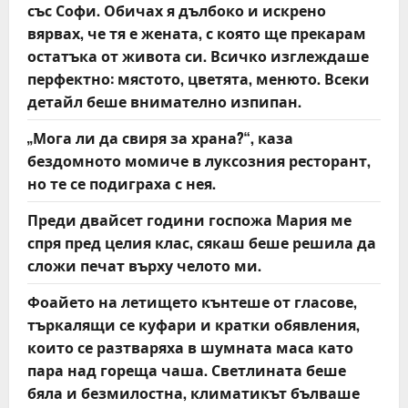
със Софи. Обичах я дълбоко и искрено
i
вярвах, че тя е жената, с която ще прекарам
o
остатъка от живота си. Всичко изглеждаше
перфектно: мястото, цветята, менюто. Всеки
n
детайл беше внимателно изпипан.
„Мога ли да свиря за храна?“, каза
бездомното момиче в луксозния ресторант,
но те се подиграха с нея.
Преди двайсет години госпожа Мария ме
спря пред целия клас, сякаш беше решила да
сложи печат върху челото ми.
Фоайето на летището кънтеше от гласове,
търкалящи се куфари и кратки обявления,
които се разтваряха в шумната маса като
пара над гореща чаша. Светлината беше
бяла и безмилостна, климатикът бълваше