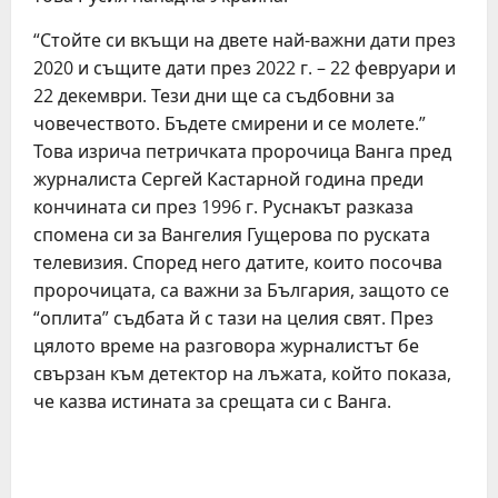
“Стойте си вкъщи на двете най-важни дати през
2020 и същите дати през 2022 г. – 22 февруари и
22 декември. Тези дни ще са съдбовни за
човечеството. Бъдете смирени и се молете.”
Това изрича петричката пророчица Ванга пред
журналиста Сергей Кастарной година преди
кончината си през 1996 г. Руснакът разказа
спомена си за Вангелия Гущерова по руската
телевизия. Според него датите, които посочва
пророчицата, са важни за България, защото се
“оплита” съдбата й с тази на целия свят. През
цялото време на разговора журналистът бе
свързан към детектор на лъжата, който показа,
че казва истината за срещата си с Ванга.