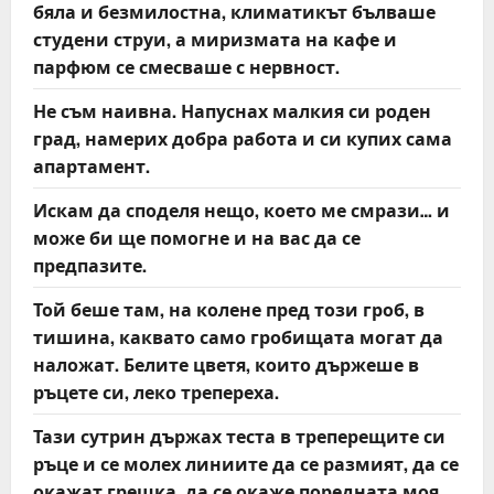
бяла и безмилостна, климатикът бълваше
студени струи, а миризмата на кафе и
парфюм се смесваше с нервност.
Не съм наивна. Напуснах малкия си роден
град, намерих добра работа и си купих сама
апартамент.
Искам да споделя нещо, което ме смрази… и
може би ще помогне и на вас да се
предпазите.
Той беше там, на колене пред този гроб, в
тишина, каквато само гробищата могат да
наложат. Белите цветя, които държеше в
ръцете си, леко трепереха.
Тази сутрин държах теста в треперещите си
ръце и се молех линиите да се размият, да се
окажат грешка, да се окаже поредната моя