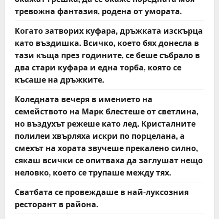
тревожна фантазия, родена от умората.
Когато затворих куфара, дръжката изскърца
като въздишка. Всичко, което бях донесла в
тази къща през годините, се беше събрало в
два стари куфара и една торба, която се
късаше на дръжките.
Коледната вечеря в имението на
семейството на Марк блестеше от светлина,
но въздухът режеше като лед. Кристалните
полилеи хвърляха искри по порцелана, а
смехът на хората звучеше прекалено силно,
сякаш всички се опитваха да заглушат нещо
неловко, което се трупаше между тях.
Сватбата се провеждаше в най-луксозния
ресторант в района.