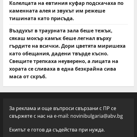
Колелцата на евтиния куфар подскачаха по
каменната алея и звукът им режеше
тишината като присъда.
Въздухът в траурната зала беше тежък,
сякаш мокър камък беше легнал върху
гърдите на всички. Дори цветята миришеха
като обещания, дадени твърде късно.
Свещите трепкаха неуверено, а лицата на
хората се сливаха в една безкрайна сива
маса от скръб.
За реклама и още въпроси свързани с ПР се
свържете с нас на e-mail:
novinibulgaria@abv.bg
Екипът е готов да съдейства при нужда.