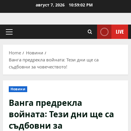
Skip
август 7, 2026
10:59:02 PM
to
content
LIVE
Primary
Menu
Home
Новини
Ванга предрекла войната: Тези дни ще са
съдбовни за човечеството!
Новини
Ванга предрекла
войната: Тези дни ще са
съдбовни за