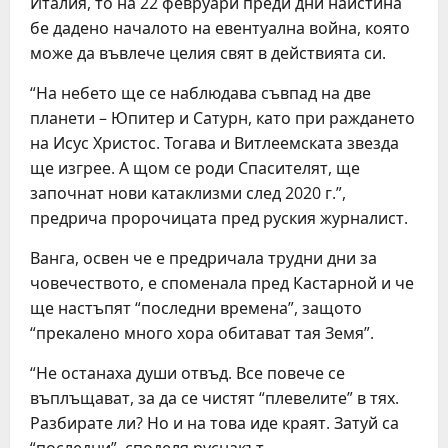
Италия, то на 22 февруари преди дни наистина
бе дадено началото на евентуална война, която
може да въвлече целия свят в действията си.
“На небето ще се наблюдава съвпад на две
планети – Юпитер и Сатурн, като при раждането
на Исус Христос. Тогава и Витлеемската звезда
ще изгрее. А щом се роди Спасителят, ще
започнат нови катаклизми след 2020 г.”,
предрича пророчицата пред руския журналист.
Ванга, освен че е предричала трудни дни за
човечеството, е споменала пред Кастарной и че
ще настъпят “последни времена”, защото
“прекалено много хора обитават тая Земя”.
“Не останаха души отвъд. Все повече се
въплъщават, за да се чистят “плевелите” в тях.
Разбирате ли? Но и на това иде краят. Затуй са