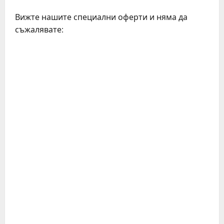
Вижте нашите специални оферти и няма да
съжалявате:
C
o
n
t
i
n
u
e