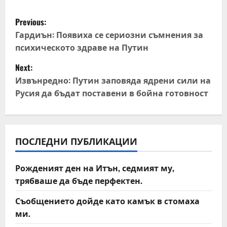
P
Previous:
o
Гардиън: Появиха се сериозни съмнения за
психическото здраве на Путин
s
Next:
t
Извънредно: Путин заповяда ядрени сили на
Русия да бъдат поставени в бойна готовност
n
a
v
ПОСЛЕДНИ ПУБЛИКАЦИИ
i
Рожденият ден на Итън, седмият му,
трябваше да бъде перфектен.
g
Съобщението дойде като камък в стомаха
a
ми.