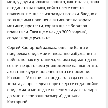
между други държави, защото, както казах, това
е годината на паяка, който плете своята
паяжина, т.е. ще се изграждат връзки. Заедно с
това ще има повишена активност на хората –
митинги, протести, хората ще се борят за
правата си. Така ще е чак до 3000 година”,
споделя още руснакът.
Сергей Кастарной разказа още, че Ванга е
предрекла епидемии и внезапно избухване на
война, но пак е уточнила, че има вариант да не
се стигне до голямо унищожение на планетата,
ако стане чудо и човечеството се промени.
Казваше: “Ако светът продължава да сее зло,
хората да преследват парите, да се водят войни,
епидемията може да е нелечима и да ескалира
до много сериозни размери”, допълва
Кастарной.