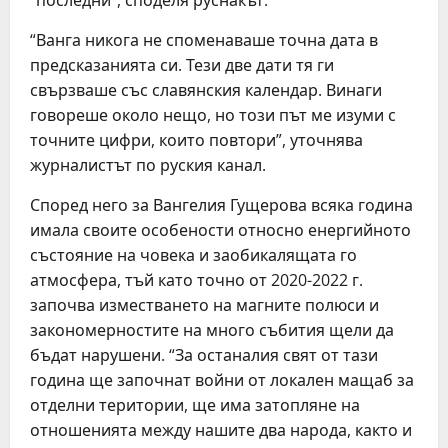
“последни”, споделя руснакът.
“Ванга никога не споменаваше точна дата в
предсказанията си. Тези две дати тя ги
свързваше със славянския календар. Винаги
говореше около нещо, но този път ме изуми с
точните цифри, които повтори”, уточнява
журналистът по руския канал.
Според него за Вангелия Гущерова всяка година
имала своите особености относно енергийното
състояние на човека и заобикалящата го
атмосфера, тъй като точно от 2020-2022 г.
започва изместването на магните полюси и
закономерностите на много събития щели да
бъдат нарушени. “За останалия свят от тази
година ще започнат войни от локален мащаб за
отделни територии, ще има затопляне на
отношенията между нашите два народа, както и