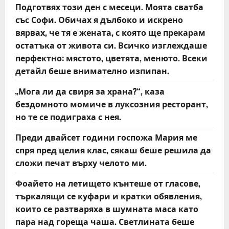
t
Подготвях този ден с месеци. Моята сватба
със Софи. Обичах я дълбоко и искрено
i
вярвах, че тя е жената, с която ще прекарам
o
остатъка от живота си. Всичко изглеждаше
перфектно: мястото, цветята, менюто. Всеки
n
детайл беше внимателно изпипан.
„Мога ли да свиря за храна?“, каза
бездомното момиче в луксозния ресторант,
но те се подиграха с нея.
Преди двайсет години госпожа Мария ме
спря пред целия клас, сякаш беше решила да
сложи печат върху челото ми.
Фоайето на летището кънтеше от гласове,
търкалящи се куфари и кратки обявления,
които се разтваряха в шумната маса като
пара над гореща чаша. Светлината беше