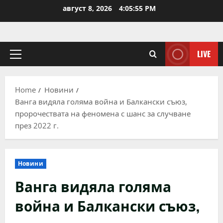
Skip
август 8, 2026
4:05:56 PM
to
content
LIVE
Primary
Menu
Home
Новини
Ванга видяла голяма война и Балкански съюз,
пророчествата на феномена с шанс за случване
през 2022 г.
Новини
Ванга видяла голяма
война и Балкански съюз,