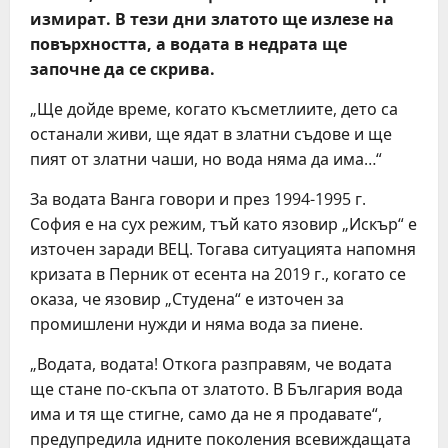
измират. В тези дни златото ще излезе на
повърхността, а водата в недрата ще
започне да се скрива.
„Ще дойде време, когато късметлиите, дето са
останали живи, ще ядат в златни съдове и ще
пият от златни чаши, но вода няма да има…“
За водата Ванга говори и през 1994-1995 г.
София е на сух режим, тъй като язовир „Искър“ е
източен заради ВЕЦ. Тогава ситуацията напомня
кризата в Перник от есента на 2019 г., когато се
оказа, че язовир „Студена“ е източен за
промишлени нужди и няма вода за пиене.
„Водата, водата! Откога разправям, че водата
ще стане по-скъпа от златото. В България вода
има и тя ще стигне, само да не я продавате“,
предупредила идните поколения всевиждащата