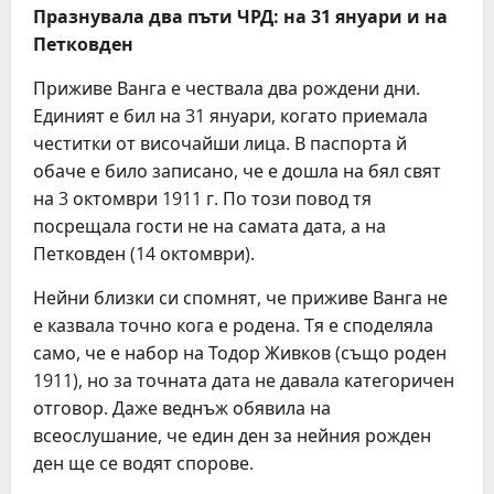
Празнувала два пъти ЧРД: на 31 януари и на
Петковден
Приживе Ванга е чествала два рождени дни.
Единият е бил на 31 януари, когато приемала
честитки от височайши лица. В паспорта й
обаче е било записано, че е дошла на бял свят
на 3 октомври 1911 г. По този повод тя
посрещала гости не на самата дата, а на
Петковден (14 октомври).
Нейни близки си спомнят, че приживе Ванга не
е казвала точно кога е родена. Тя е споделяла
само, че е набор на Тодор Живков (също роден
1911), но за точната дата не давала категоричен
отговор. Даже веднъж обявила на
всеослушание, че един ден за нейния рожден
ден ще се водят спорове.