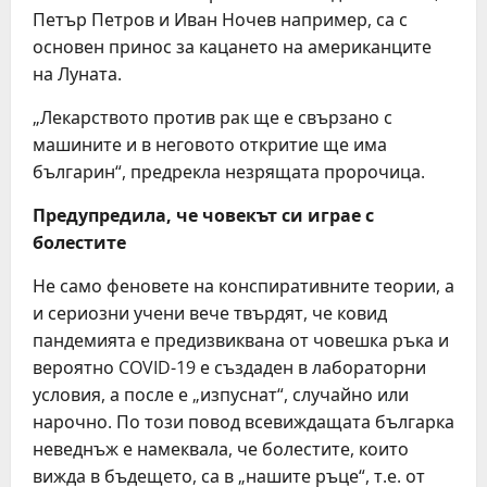
Петър Петров и Иван Ночев например, са с
основен принос за кацането на американците
на Луната.
„Лекарството против рак ще е свързано с
машините и в неговото откритие ще има
българин“, предрекла незрящата пророчица.
Предупредила, че човекът си играе с
болестите
Не само феновете на конспиративните теории, а
и сериозни учени вече твърдят, че ковид
пандемията е предизвиквана от човешка ръка и
вероятно COVID-19 е създаден в лабораторни
условия, а после е „изпуснат“, случайно или
нарочно. По този повод всевиждащата българка
неведнъж е намеквала, че болестите, които
вижда в бъдещето, са в „нашите ръце“, т.е. от