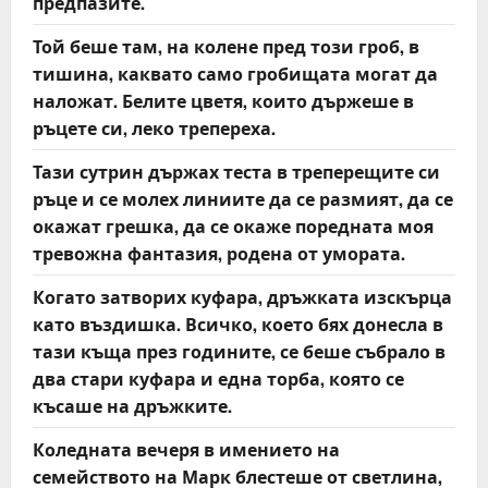
предпазите.
Той беше там, на колене пред този гроб, в
тишина, каквато само гробищата могат да
наложат. Белите цветя, които държеше в
ръцете си, леко трепереха.
Тази сутрин държах теста в треперещите си
ръце и се молех линиите да се размият, да се
окажат грешка, да се окаже поредната моя
тревожна фантазия, родена от умората.
Когато затворих куфара, дръжката изскърца
като въздишка. Всичко, което бях донесла в
тази къща през годините, се беше събрало в
два стари куфара и една торба, която се
късаше на дръжките.
Коледната вечеря в имението на
семейството на Марк блестеше от светлина,