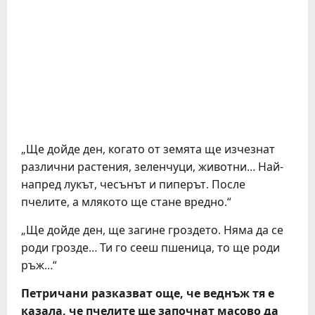
„Ще дойде ден, когато от земята ще изчезнат
различни растения, зеленчуци, животни… Най-
напред лукът, чесънът и пиперът. После
пчелите, а млякото ще стане вредно.“
„Ще дойде ден, ще загине гроздето. Няма да се
роди грозде… Ти го сееш пшеница, то ще роди
ръж…“
Петричани разказват още, че веднъж тя е
казала, че пчелите ще започнат масово да