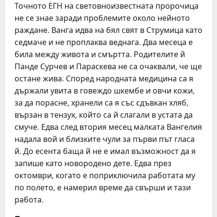
Точното ЕГН на световноизвестната пророчица
не се знае заради проблемите около нейното
раждане. Ванга идва на бял свят в Струмица като
седмаче и не проплаква веднага. Два месеца е
била между живота и смъртта. Родителите й
Панде Сурчев и Параскева не са очаквали, че ще
остане жива. Според народната медицина са я
държали увита в говеждо шкембе и овчи кожи,
за да порасне, хранели са я със сдъвкан хляб,
вързан в тензух, който са й слагали в устата да
смуче. Едва след втория месец малката Вангелия
надала вой и близките чули за първи път гласа
й. До есента баща й не е имал възможност да я
запише като новородено дете. Едва през
октомври, когато е поприключила работата му
по полето, е намерил време да свърши и тази
работа.