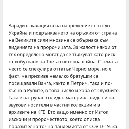
Заради ескалацията на напрежението около
Украйна и подрънкването на оръжия от страна
на Великите сили мнозина се обърнаха към
виденията на пророчицата. За жалост някои от
тях определено могат да се тълкуват като риск
от избухване на Трета световна война. С темата
често се спекулира оттатък Черно море, но е
факт, че приживе немалко братушки са
посещавали Ванга, както в Петрич, така и по-
късно в Рупите, в това число и хора от службите.
Така е натрупан солиден материал, видео и на
звукови носители в частни колекции и в
архивите на КГБ. Ето защо именно от Изток
изскочи и пророчеството, което описва
поразително точно пандемията от COVID-19. За