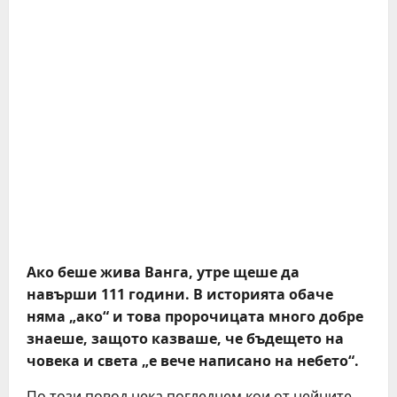
Ако беше жива Ванга, утре щеше да
навърши 111 години. В историята обаче
няма „ако“ и това пророчицата много добре
знаеше, защото казваше, че бъдещето на
човека и света „е вече написано на небето“.
По този повод нека погледнем кои от нейните