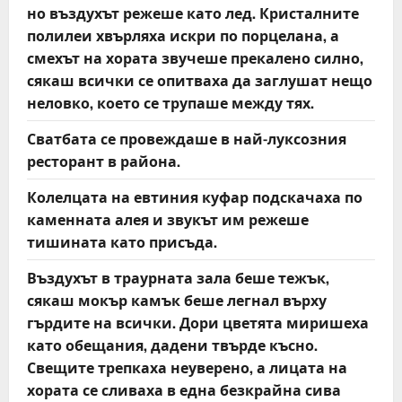
но въздухът режеше като лед. Кристалните
полилеи хвърляха искри по порцелана, а
смехът на хората звучеше прекалено силно,
сякаш всички се опитваха да заглушат нещо
неловко, което се трупаше между тях.
Сватбата се провеждаше в най-луксозния
ресторант в района.
Колелцата на евтиния куфар подскачаха по
каменната алея и звукът им режеше
тишината като присъда.
Въздухът в траурната зала беше тежък,
сякаш мокър камък беше легнал върху
гърдите на всички. Дори цветята миришеха
като обещания, дадени твърде късно.
Свещите трепкаха неуверено, а лицата на
хората се сливаха в една безкрайна сива