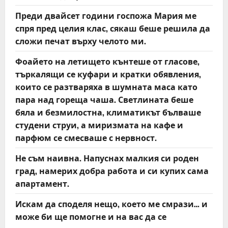
Преди двайсет години госпожа Мария ме
спря пред целия клас, сякаш беше решила да
сложи печат върху челото ми.
Фоайето на летището кънтеше от гласове,
търкалящи се куфари и кратки обявления,
които се разтваряха в шумната маса като
пара над гореща чаша. Светлината беше
бяла и безмилостна, климатикът бълваше
студени струи, а миризмата на кафе и
парфюм се смесваше с нервност.
Не съм наивна. Напуснах малкия си роден
град, намерих добра работа и си купих сама
апартамент.
Искам да споделя нещо, което ме смрази… и
може би ще помогне и на вас да се