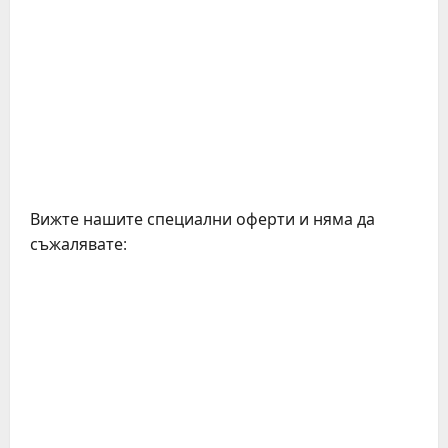
Вижте нашите специални оферти и няма да
съжалявате:
C
o
n
t