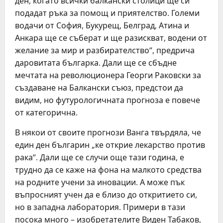
ден, когато всички балкански столици ще си
подадат ръка за помощ и приятелство. Големи
водачи от София, Букурещ, Белград, Атина и
Анкара ще се съберат и ще разискват, водени от
желание за мир и разбирателство“, предрича
даровитата българка. Дали ще се сбъдне
мечтата на революционера Георги Раковски за
създаване на Балкански съюз, предстои да
видим, но футурологичната прогноза е повече
от категорична.
В някои от своите прогнози Ванга твърдяла, че
един ден българин „ке открие лекарство против
рака“. Дали ще се случи още тази година, е
трудно да се каже на фона на малкото средства
на родните учени за иновации. А може пък
въпросният учен да е близо до откритието си,
но в западна лаборатория. Примери в тази
посока много – изобретателите Виден Табаков,