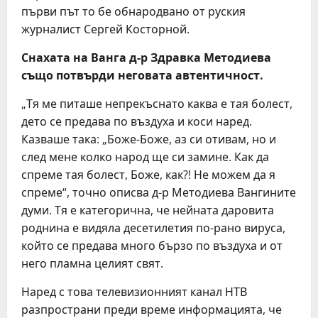
първи път то бе обнародвано от руския
журналист Сергей Косторной.
Снахата на Ванга д-р Здравка Методиева
също потвърди неговата автентичност.
„Тя ме питаше непрекъснато каква е тая болест,
дето се предава по въздуха и коси наред.
Казваше така: „Боже-Боже, аз си отивам, но и
след мене колко народ ще си замине. Как да
спреме тая болест, Боже, как?! Не можем да я
спреме“, точно описва д-р Методиева Вангините
думи. Тя е категорична, че нейната даровита
роднина е видяла десетилетия по-рано вируса,
който се предава много бързо по въздуха и от
него пламна целият свят.
Наред с това телевизионният канал НТВ
разпространи преди време информацията, че