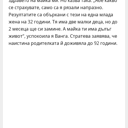
здравето на майка ми. Но казва така: „Абе какво
се страхувате, само са я рязали напразно.
Резултатите са объркани с тези на една млада
жена на 32 години. Тя има две малки деца, но до
2 месеца ще си замине. А майка ти има дълъг
живот“, успокоила я Ванга. Стратева заявява, че
наистина родителката й доживяла до 92 години.