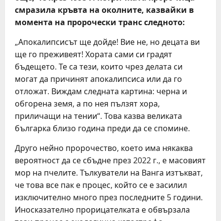
смразила кръвта на околните, казвайки в
момента на пророчески транс следното:
„Апокалипсисът ще дойде! Вие не, но децата ви
ще го преживеят! Хората сами си градят
бъдещето. Те са тези, които чрез делата си
могат да причинят апокалипсиса или да го
отложат. Виждам следната картина: черна и
обгорена земя, а по нея пълзят хора,
приличащи на тении“. Това казва великата
българка близо година преди да се спомине.
Друго нейно пророчество, което има някаква
вероятност да се сбъдне през 2022 г., е масовият
мор на пчелите. Тълкуватели на Ванга изтъкват,
че това все пак е процес, който се е засилил
изключително много през последните 5 години.
Иносказателно прорицателката е обвързала