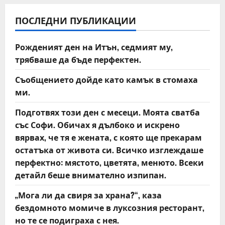
v
ПОСЛЕДНИ ПУБЛИКАЦИИ
i
Рожденият ден на Итън, седмият му,
g
трябваше да бъде перфектен.
a
Съобщението дойде като камък в стомаха
t
ми.
Подготвях този ден с месеци. Моята сватба
i
със Софи. Обичах я дълбоко и искрено
o
вярвах, че тя е жената, с която ще прекарам
остатъка от живота си. Всичко изглеждаше
n
перфектно: мястото, цветята, менюто. Всеки
детайл беше внимателно изпипан.
„Мога ли да свиря за храна?“, каза
бездомното момиче в луксозния ресторант,
но те се подиграха с нея.