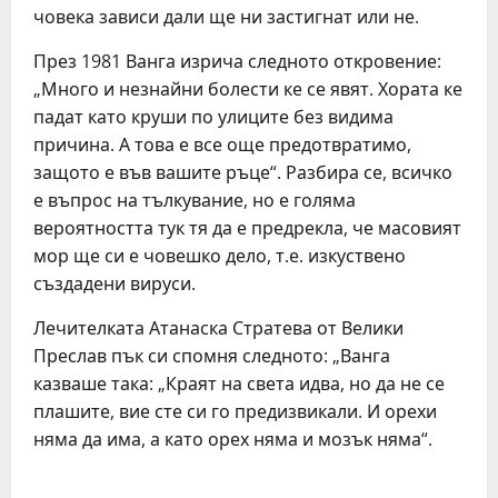
човека зависи дали ще ни застигнат или не.
През 1981 Ванга изрича следното откровение:
„Много и незнайни болести ке се явят. Хората ке
падат като круши по улиците без видима
причина. А това е все още предотвратимо,
защото е във вашите ръце“. Разбира се, всичко
е въпрос на тълкувание, но е голяма
вероятността тук тя да е предрекла, че масовият
мор ще си е човешко дело, т.е. изкуствено
създадени вируси.
Лечителката Атанаска Стратева от Велики
Преслав пък си спомня следното: „Ванга
казваше така: „Краят на света идва, но да не се
плашите, вие сте си го предизвикали. И орехи
няма да има, а като орех няма и мозък няма“.