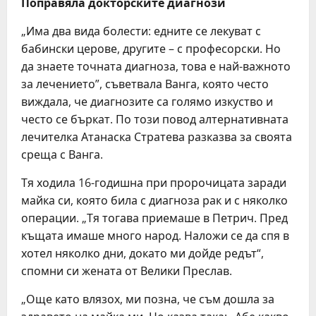
Поправяла докторските диагнози
„Има два вида болести: едните се лекуват с
бабински церове, другите – с професорски. Но
да знаете точната диагноза, това е най-важното
за лечението”, съветвала Ванга, която често
виждала, че диагнозите са голямо изкуство и
често се бъркат. По този повод алтернативната
лечителка Атанаска Стратева разказва за своята
среща с Ванга.
Тя ходила 16-годишна при пророчицата заради
майка си, която била с диагноза рак и с няколко
операции. „Тя тогава приемаше в Петрич. Пред
къщата имаше много народ. Наложи се да спя в
хотел няколко дни, докато ми дойде редът“,
спомни си жената от Велики Преслав.
„Още като влязох, ми позна, че съм дошла за