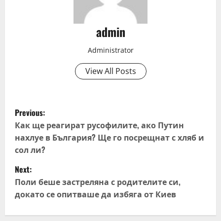
admin
Administrator
View All Posts
P
Previous:
o
Как ще реагират русофилите, ако Путин
нахлуе в България? Ще го посрещнат с хляб и
s
сол ли?
t
Next:
Поли беше застреляна с родителите си,
n
докато се опитваше да избяга от Киев
a