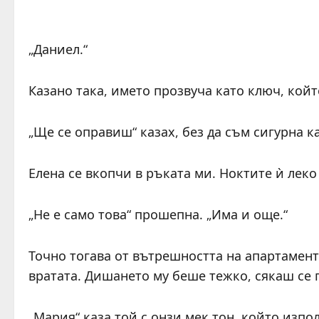
„Даниел.“
Казано така, името прозвуча като ключ, кой
„Ще се оправиш“ казах, без да съм сигурна ка
Елена се вкопчи в ръката ми. Ноктите ѝ леко
„Не е само това“ прошепна. „Има и още.“
Точно тогава от вътрешността на апартамент
вратата. Дишането му беше тежко, сякаш се 
„Мария“ каза той с онзи мек тон, който изпо