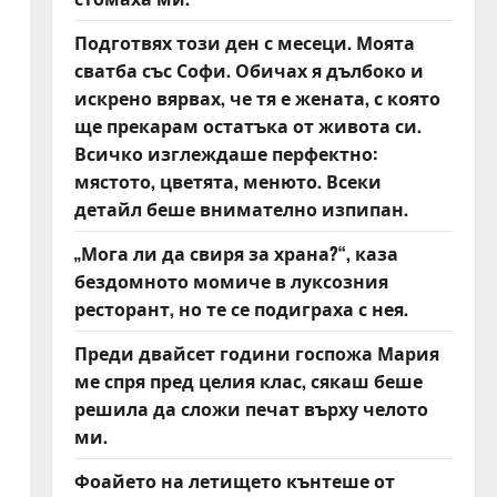
Подготвях този ден с месеци. Моята
сватба със Софи. Обичах я дълбоко и
искрено вярвах, че тя е жената, с която
ще прекарам остатъка от живота си.
Всичко изглеждаше перфектно:
мястото, цветята, менюто. Всеки
детайл беше внимателно изпипан.
„Мога ли да свиря за храна?“, каза
бездомното момиче в луксозния
ресторант, но те се подиграха с нея.
Преди двайсет години госпожа Мария
ме спря пред целия клас, сякаш беше
решила да сложи печат върху челото
ми.
Фоайето на летището кънтеше от