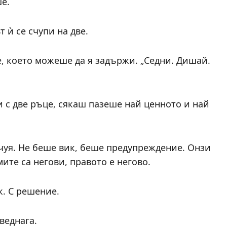
е.
т ѝ се счупи на две.
е, което можеше да я задържи. „Седни. Дишай.
и с две ръце, сякаш пазеше най ценното и най
 чуя. Не беше вик, беше предупреждение. Онзи
мите са негови, правото е негово.
к. С решение.
веднага.