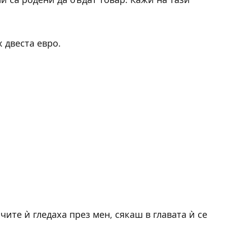
 двеста евро.
чите ѝ гледаха през мен, сякаш в главата ѝ се