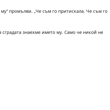
а му“ промълви. „Че съм го притискала. Че съм го
 в сградата знаехме името му. Само че никой не