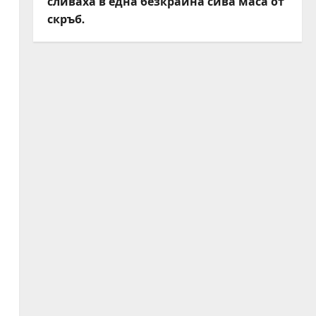
сливаха в една безкрайна сива маса от
скръб.