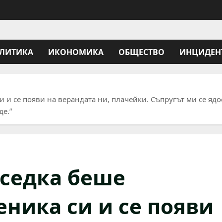
ЛИТИКА
ИКОНОМИКА
ОБЩЕСТВО
ИНЦИДЕН
 и се появи на верандата ни, плачейки. Съпругът ми се ядо
де.“
седка беше
еника си и се появи