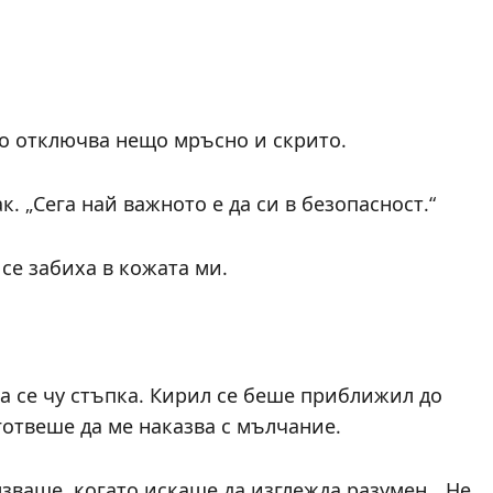
то отключва нещо мръсно и скрито.
к. „Сега най важното е да си в безопасност.“
 се забиха в кожата ми.
а се чу стъпка. Кирил се беше приближил до
готвеше да ме наказва с мълчание.
лзваше, когато искаше да изглежда разумен. „Не