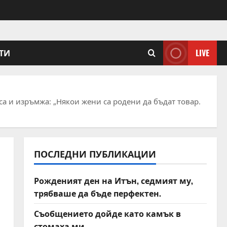
ТИ
LIVE
са и изръмжа: „Някои жени са родени да бъдат товар.
ПОСЛЕДНИ ПУБЛИКАЦИИ
Рожденият ден на Итън, седмият му,
трябваше да бъде перфектен.
Съобщението дойде като камък в
стомаха ми.