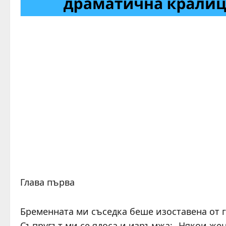
Глава първа
Бременната ми съседка беше изоставена от г
Съпругът ми се ядоса и изръмжа: „Някои жен