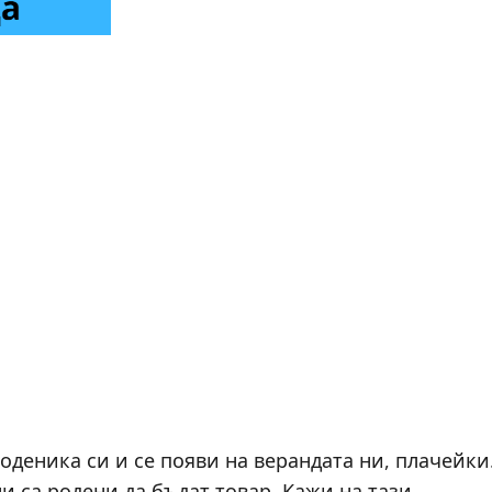
оденика си и се появи на верандата ни, плачейки
и са родени да бъдат товар. Кажи на тази