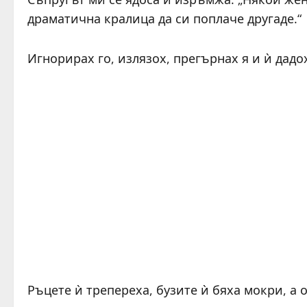
драматична кралица да си поплаче другаде.“
Игнорирах го, излязох, прегърнах я и ѝ дадох
Ръцете ѝ трепереха, бузите ѝ бяха мокри, а о