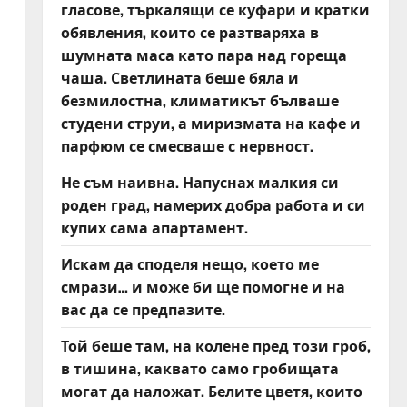
гласове, търкалящи се куфари и кратки
обявления, които се разтваряха в
шумната маса като пара над гореща
чаша. Светлината беше бяла и
безмилостна, климатикът бълваше
студени струи, а миризмата на кафе и
парфюм се смесваше с нервност.
Не съм наивна. Напуснах малкия си
роден град, намерих добра работа и си
купих сама апартамент.
Искам да споделя нещо, което ме
смрази… и може би ще помогне и на
вас да се предпазите.
Той беше там, на колене пред този гроб,
в тишина, каквато само гробищата
могат да наложат. Белите цветя, които