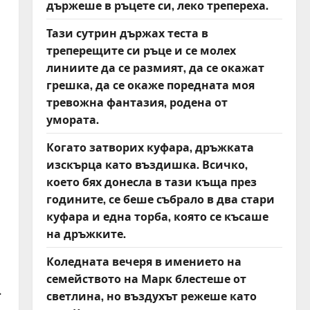
държеше в ръцете си, леко трепереха.
Тази сутрин държах теста в
треперещите си ръце и се молех
линиите да се размият, да се окажат
грешка, да се окаже поредната моя
тревожна фантазия, родена от
умората.
Когато затворих куфара, дръжката
изскърца като въздишка. Всичко,
което бях донесла в тази къща през
годините, се беше събрало в два стари
куфара и една торба, която се късаше
на дръжките.
Коледната вечеря в имението на
семейството на Марк блестеше от
.
светлина, но въздухът режеше като