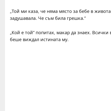
„Той ми каза, че няма място за бебе в живот
задушавала. Че съм била грешка.“
„Кой е той“ попитах, макар да знаех. Всички
беше виждал истината му.