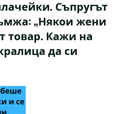
плачейки. Съпругът
ръмжа: „Някои жени
т товар. Кажи на
кралица да си