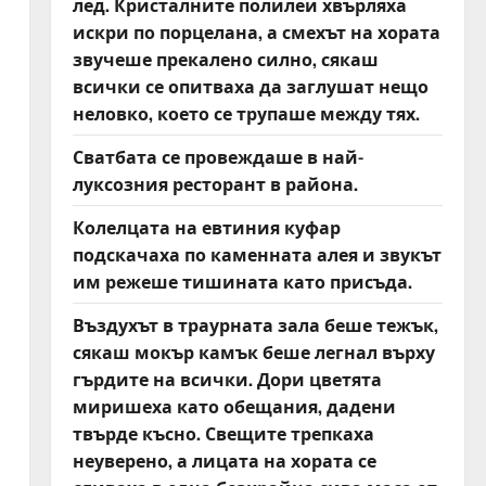
лед. Кристалните полилеи хвърляха
искри по порцелана, а смехът на хората
звучеше прекалено силно, сякаш
всички се опитваха да заглушат нещо
неловко, което се трупаше между тях.
Сватбата се провеждаше в най-
луксозния ресторант в района.
Колелцата на евтиния куфар
подскачаха по каменната алея и звукът
им режеше тишината като присъда.
Въздухът в траурната зала беше тежък,
сякаш мокър камък беше легнал върху
гърдите на всички. Дори цветята
миришеха като обещания, дадени
твърде късно. Свещите трепкаха
неуверено, а лицата на хората се