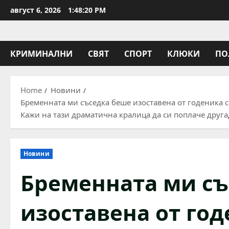
Skip
август 6, 2026
1:48:21 PM
to
content
КРИМИНАЛНИ
СВЯТ
СПОРТ
КЛЮКИ
ПО
Home
Новини
Бременната ми съседка беше изоставена от годеника си
Кажи на тази драматична кралица да си поплаче друга
Новини
Бременната ми съ
изоставена от год