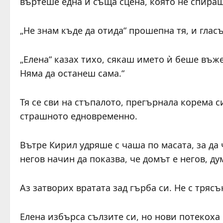
въртеше една и съща сцена, която не спираш
„Не знам къде да отида“ прошепна тя, и гласъ
„Елена“ казах тихо, сякаш името ѝ беше въж
Няма да останеш сама.“
Тя се сви на стъпалото, прегърнала корема с
страшното едновременно.
Вътре Кирил удряше с чаша по масата, за да
негов начин да показва, че домът е негов, ду
Аз затворих вратата зад гърба си. Не с трясъ
Елена избърса сълзите си, но нови потекоха 