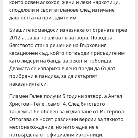
които освен алкохол, жени и леки наркотици,
споделяли и своите планове след изтичане
давността на присъдите им.
Бившите командоси изчезнаха от страната през
2012-а, за да не влязат в затвора. Повод за
бягството стана решение на Върховния
касационен съд, който потвърди присъдите им
като лидери на банда за рекет и побоища.
Двамата се изпариха в деня преди да бъдат
прибрани в пандиза, за да изтърпят
наказанията си.
Пламен Галев получи 5 години затвор, а Ангел
Христов – Геле „само” 4. След бягството
тандемът бе обявен за издирване от Интерпол.
Оттогава се носят различни версии за тяхното
местонахождение, но нито една не е
потвърдена от официални източници.