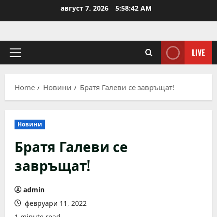
Skip
август 7, 2026
5:58:43 AM
to
content
LIVE
Primary
Menu
Home
Новини
Братя Галеви се завръщат!
Новини
Братя Галеви се
завръщат!
admin
февруари 11, 2022
1 minute read