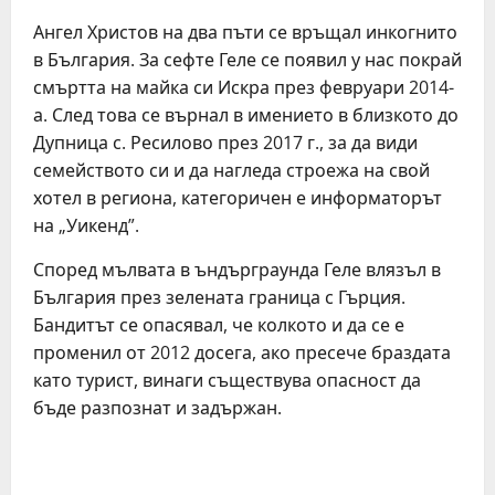
Ангел Христов на два пъти се връщал инкогнито
в България. За сефте Геле се появил у нас покрай
смъртта на майка си Искра през февруари 2014-
а. След това се върнал в имението в близкото до
Дупница с. Ресилово през 2017 г., за да види
семейството си и да нагледа строежа на свой
хотел в региона, категоричен е информаторът
на „Уикенд”.
Според мълвата в ъндърграунда Геле влязъл в
България през зелената граница с Гърция.
Бандитът се опасявал, че колкото и да се е
променил от 2012 досега, ако пресече браздата
като турист, винаги съществува опасност да
бъде разпознат и задържан.