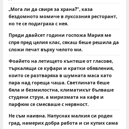
n
„Мога ли да свиря за храна?“, каза
бездомното момиче в луксозния ресторант,
но те се подиграха с нея.
Преди двайсет години госпожа Мария ме
спря пред целия клас, сякаш беше решила да
сложи печат върху челото ми.
Фоайето на летището кънтеше от гласове,
търкалящи се куфари и кратки обявления,
които се разтваряха в шумната маса като
пара над гореща чаша. Светлината беше
бяла и безмилостна, климатикът бълваше
студени струи, а миризмата на кафе и
парфюм се смесваше с нервност.
Не съм наивна. Напуснах малкия си роден
град, намерих добра работа и си купих сама