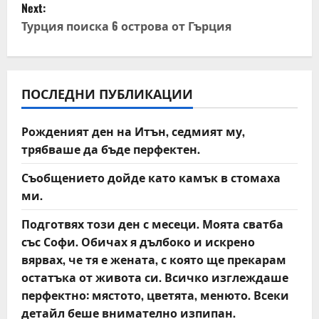
Next:
t
Турция поиска 6 острова от Гърция
n
a
ПОСЛЕДНИ ПУБЛИКАЦИИ
v
Рожденият ден на Итън, седмият му,
i
трябваше да бъде перфектен.
g
Съобщението дойде като камък в стомаха
ми.
a
Подготвях този ден с месеци. Моята сватба
t
със Софи. Обичах я дълбоко и искрено
вярвах, че тя е жената, с която ще прекарам
i
остатъка от живота си. Всичко изглеждаше
o
перфектно: мястото, цветята, менюто. Всеки
детайл беше внимателно изпипан.