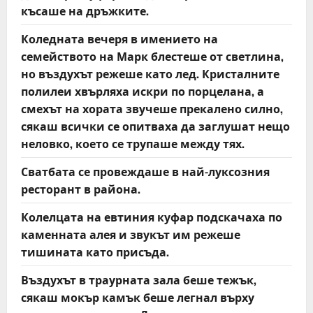
късаше на дръжките.
Коледната вечеря в имението на
семейството на Марк блестеше от светлина,
но въздухът режеше като лед. Кристалните
полилеи хвърляха искри по порцелана, а
смехът на хората звучеше прекалено силно,
сякаш всички се опитваха да заглушат нещо
неловко, което се трупаше между тях.
Сватбата се провеждаше в най-луксозния
ресторант в района.
Колелцата на евтиния куфар подскачаха по
каменната алея и звукът им режеше
тишината като присъда.
Въздухът в траурната зала беше тежък,
сякаш мокър камък беше легнал върху