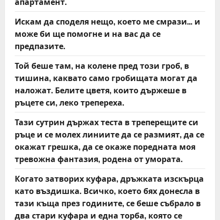
апартамент.
Искам да споделя нещо, което ме смрази… и
може би ще помогне и на вас да се
предпазите.
Той беше там, на колене пред този гроб, в
тишина, каквато само гробищата могат да
наложат. Белите цветя, които държеше в
ръцете си, леко трепереха.
Тази сутрин държах теста в треперещите си
ръце и се молех линиите да се размият, да се
окажат грешка, да се окаже поредната моя
тревожна фантазия, родена от умората.
Когато затворих куфара, дръжката изскърца
като въздишка. Всичко, което бях донесла в
тази къща през годините, се беше събрало в
два стари куфара и една торба, която се