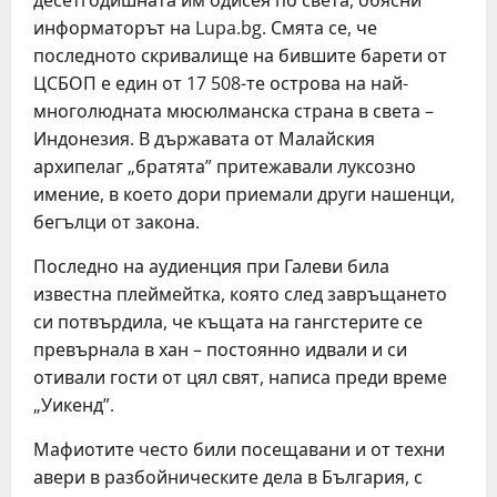
десетгодишната им одисея по света, обясни
информаторът на Lupa.bg. Смята се, че
последното скривалище на бившите барети от
ЦСБОП е един от 17 508-те острова на най-
многолюдната мюсюлманска страна в света –
Индонезия. В държавата от Малайския
архипелаг „братята” притежавали луксозно
имение, в което дори приемали други нашенци,
бегълци от закона.
Последно на аудиенция при Галеви била
известна плеймейтка, която след завръщането
си потвърдила, че къщата на гангстерите се
превърнала в хан – постоянно идвали и си
отивали гости от цял свят, написа преди време
„Уикенд”.
Мафиотите често били посещавани и от техни
авери в разбойническите дела в България, с