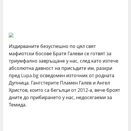
Издирваните безуспешно по цял свят
мафиотски босове Братя Галеви се готвят за
триумфално завръщане у нас, след като изтече
абсолютна давност на присъдите им, разкри
пред Lupa.bg осведомен източник от родната
Дупница. Гангстерите Пламен Галев и Ангел
Христов, които са бегълци от 2012-а, вече броят
дните до прибирането у нас, недосегаеми за
Темида.