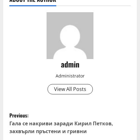
admin
Administrator
View All Posts
P
Previous:
o
Гала се накриви заради Кирил Петков,
захвърли пръстени и гривни
s