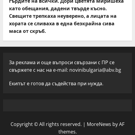
гърдите на всички. Дори цветята миришеха
като обещания, дадени твърде късно.
Свещите трепкаха неуверено, а лицата на
хората се сливаха в една безкрайна сива
маса от скръб.
За реклама и още въпроси свързани с ПР се
свържете с нас на e-mail:
novinibulgaria@abv.bg
Екипът е готов да съдейства при нужда.
Copyright © All rights reserved.
|
MoreNews
by AF
themes.