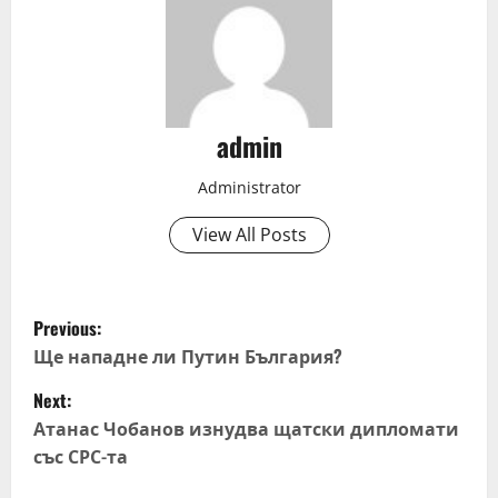
admin
Administrator
View All Posts
P
Previous:
o
Ще нападне ли Путин България?
Next:
s
Атанас Чобанов изнудва щатски дипломати
t
със СРС-та