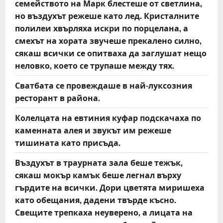
семейството на Марк блестеше от светлина,
но въздухът режеше като лед. Кристалните
полилеи хвърляха искри по порцелана, а
смехът на хората звучеше прекалено силно,
сякаш всички се опитваха да заглушат нещо
неловко, което се трупаше между тях.
Сватбата се провеждаше в най-луксозния
ресторант в района.
Колелцата на евтиния куфар подскачаха по
каменната алея и звукът им режеше
тишината като присъда.
Въздухът в траурната зала беше тежък,
сякаш мокър камък беше легнал върху
гърдите на всички. Дори цветята миришеха
като обещания, дадени твърде късно.
Свещите трепкаха неуверено, а лицата на