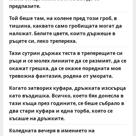
предпазите.
Той беше там, на колене пред този гроб, в
тишина, каквато само гробищата могат да
наложат. Белите цветя, които държеше в
ръцете си, леко трепереха.
Тази сутрин държах теста в треперещите си
ръце и се молех линиите да се размият, да се
окажат грешка, да се окаже поредната моя
тревожна фантазия, родена от умората.
Когато затворих куфара, дръжката изскърца
като въздишка. Всичко, което бях донесла в
тази къща през годините, се беше събрало в
два стари куфара и една торба, която се
късаше на дръжките.
Коледната вечеря в имението на