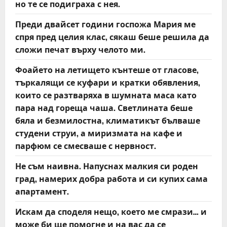
но те се подиграха с нея.
Преди двайсет години госпожа Мария ме
спря пред целия клас, сякаш беше решила да
сложи печат върху челото ми.
Фоайето на летището кънтеше от гласове,
търкалящи се куфари и кратки обявления,
които се разтваряха в шумната маса като
пара над гореща чаша. Светлината беше
бяла и безмилостна, климатикът бълваше
студени струи, а миризмата на кафе и
парфюм се смесваше с нервност.
Не съм наивна. Напуснах малкия си роден
град, намерих добра работа и си купих сама
апартамент.
Искам да споделя нещо, което ме смрази… и
може би ще помогне и на вас да се