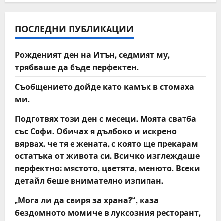
n
a
ПОСЛЕДНИ ПУБЛИКАЦИИ
v
Рожденият ден на Итън, седмият му,
i
трябваше да бъде перфектен.
g
Съобщението дойде като камък в стомаха
ми.
a
Подготвях този ден с месеци. Моята сватба
t
със Софи. Обичах я дълбоко и искрено
вярвах, че тя е жената, с която ще прекарам
i
остатъка от живота си. Всичко изглеждаше
o
перфектно: мястото, цветята, менюто. Всеки
детайл беше внимателно изпипан.
n
„Мога ли да свиря за храна?“, каза
бездомното момиче в луксозния ресторант,