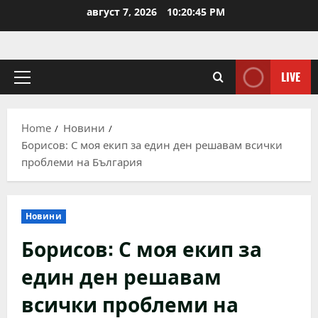
Skip
август 7, 2026
10:20:45 PM
to
content
LIVE
Primary
Menu
Home
Новини
Борисов: С моя екип за един ден решавам всички
проблеми на България
Новини
Борисов: С моя екип за
един ден решавам
всички проблеми на