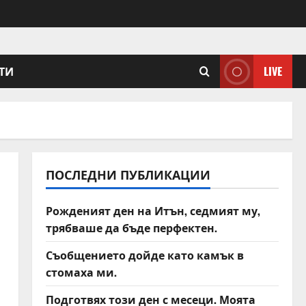
ТИ
LIVE
ПОСЛЕДНИ ПУБЛИКАЦИИ
Рожденият ден на Итън, седмият му,
трябваше да бъде перфектен.
Съобщението дойде като камък в
стомаха ми.
Подготвях този ден с месеци. Моята