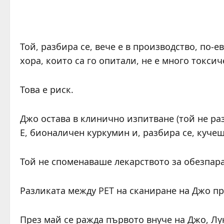
Той, разбира се, вече е в производство, по-
хора, които са го опитали, не е много токси
Това е риск.
Джо остава в клинично изпитване (той не ра
Е, бионаличен куркумин и, разбира се, куче
Той не споменаваше лекарството за обезпар
Разликата между PET на сканиране на Джо пре
През май се ражда първото внуче на Джо, Лук