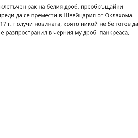
ноклетъчен рак на белия дроб, преобръщайки
 преди да се премести в Швейцария от Оклахома.
7 г. получи новината, която никой не бе готов д
 е разпространил в черния му дроб, панкреаса,