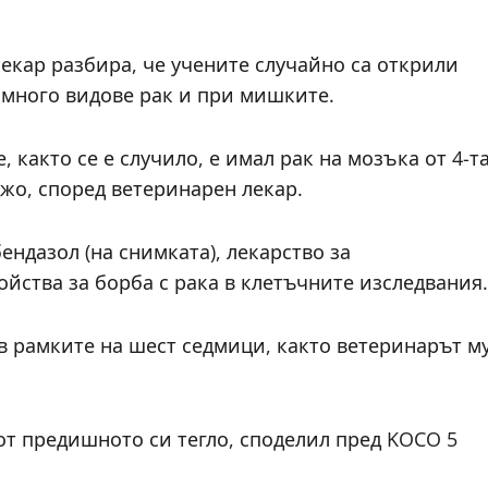
лекар разбира, че учените случайно са открили
с много видове рак и при мишките.
 както се е случило, е имал рак на мозъка от 4-т
Джо, според ветеринарен лекар.
ндазол (на снимката), лекарство за
ойства за борба с рака в клетъчните изследвания.
 в рамките на шест седмици, както ветеринарът м
 от предишното си тегло, споделил пред KOCO 5