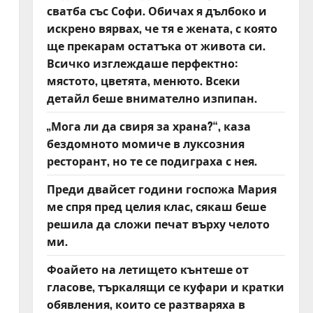
сватба със Софи. Обичах я дълбоко и
искрено вярвах, че тя е жената, с която
ще прекарам остатъка от живота си.
Всичко изглеждаше перфектно:
мястото, цветята, менюто. Всеки
детайл беше внимателно изпипан.
„Мога ли да свиря за храна?“, каза
бездомното момиче в луксозния
ресторант, но те се подиграха с нея.
Преди двайсет години госпожа Мария
ме спря пред целия клас, сякаш беше
решила да сложи печат върху челото
ми.
Фоайето на летището кънтеше от
гласове, търкалящи се куфари и кратки
обявления, които се разтваряха в