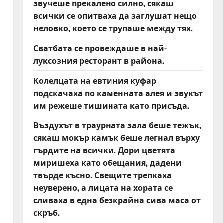
звучеше прекалено силно, сякаш
всички се опитваха да заглушат нещо
неловко, което се трупаше между тях.
Сватбата се провеждаше в най-
луксозния ресторант в района.
Колелцата на евтиния куфар
подскачаха по каменната алея и звукът
им режеше тишината като присъда.
Въздухът в траурната зала беше тежък,
сякаш мокър камък беше легнал върху
гърдите на всички. Дори цветята
миришеха като обещания, дадени
твърде късно. Свещите трепкаха
неуверено, а лицата на хората се
сливаха в една безкрайна сива маса от
скръб.