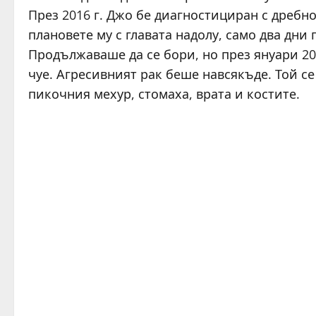
През 2016 г. Джо бе диагностициран с дреб
плановете му с главата надолу, само два дни
Продължаваше да се бори, но през януари 201
чуе. Агресивният рак беше навсякъде. Той се
пикочния мехур, стомаха, врата и костите.