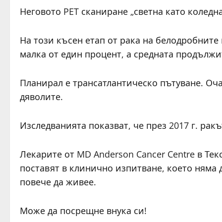
Неговото PET сканиране „светна като коледна 
На този късен етап от рака на белодробните 
малка от един процент, а средната продължи
Планирал е трансатлантическо пътуване. Оча
дяволите.
Изследванията показват, че през 2017 г. ракъ
Лекарите от MD Anderson Cancer Centre в Текс
поставят в клинично изпитване, което няма 
повече да живее.
Може да посрещне внука си!