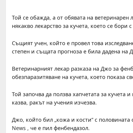
Той се обажда, а от обявата на ветеринарен 
някакво лекарство за кучета, което се бори 
Същият учен, който е провел това изследване,
степен и същата прогноза е била дадена на 
Ветеринарният лекар разказа на Джо за фенбе
обезпаразитяване на кучета, което показа св
Той започва да ползва хапчетата за кучета и
казва, ракът на учения изчезва.
Джо, който бил „кожа и кости“ с половината
News , че е пил фенбендазол.