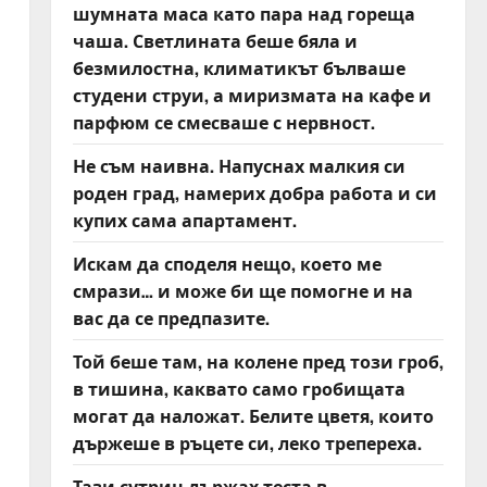
шумната маса като пара над гореща
чаша. Светлината беше бяла и
безмилостна, климатикът бълваше
а
студени струи, а миризмата на кафе и
парфюм се смесваше с нервност.
Не съм наивна. Напуснах малкия си
роден град, намерих добра работа и си
купих сама апартамент.
Искам да споделя нещо, което ме
смрази… и може би ще помогне и на
вас да се предпазите.
Той беше там, на колене пред този гроб,
в тишина, каквато само гробищата
могат да наложат. Белите цветя, които
държеше в ръцете си, леко трепереха.
Тази сутрин държах теста в