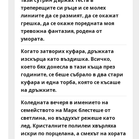
треперещите си ръце и се молех
линиите да се размият, да се окажат
грешка, да се окаже поредната моя
тревожна фантазия, родена от
умората.
Когато затворих куфара, дръжката
изскърца като въздишка. Всичко,
което бях донесла в тази къща през
годините, се беше събрало в два стари
куфара и една торба, която се късаше
на дръжките.
Коледната вечеря в имението на
семейството на Марк блестеше от
светлина, но въздухът режеше като
лед. Кристалните полилеи хвърляха
искри по порцелана, а смехът на хората