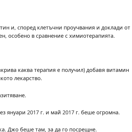
евтин и, според клетъчни проучвания и доклади от
чен, особено в срaвнение с химиотерапията.
зкрива каква терапия е получил) добавя витамин
шкото лекарство.
азитяване.
з януари 2017 г. и май 2017 г. беше огромна.
а. Джо беше там, за да го посрещне.