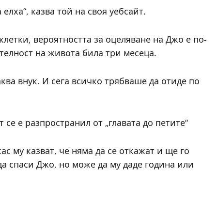
елха“, казва той на своя уебсайт.
клетки, вероятността за оцеляване на Джо е по-
телност на живота била три месеца.
ква внук. И сега всичко трябваше да отиде по
т се е разпространил от „главата до петите“
ас му казват, че няма да се откажат и ще го
да спаси Джо, но може да му даде година или