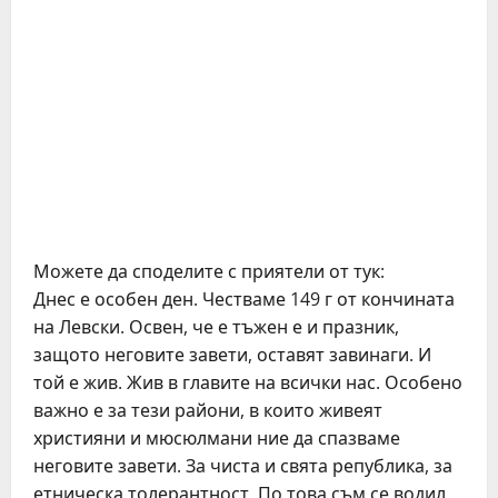
Можете да споделите с приятели от тук:
Днес е особен ден. Честваме 149 г от кончината
на Левски. Освен, че е тъжен е и празник,
защото неговите завети, оставят завинаги. И
той е жив. Жив в главите на всички нас. Особено
важно е за тези райони, в които живеят
християни и мюсюлмани ние да спазваме
неговите завети. За чиста и свята република, за
етническа толерантност. По това съм се водил