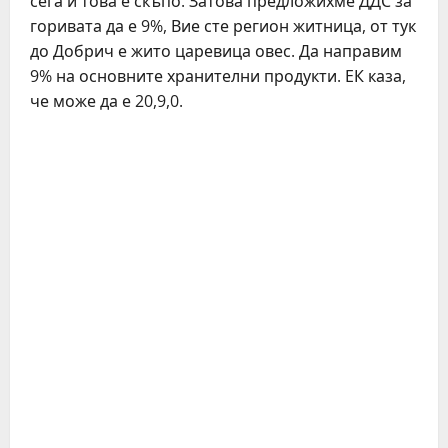
сега и това е скъпо. Затова предложихме ДДС за
горивата да е 9%, Вие сте регион житница, от тук
до Добрич е жито царевица овес. Да направим
9% на основните хранителни продукти. ЕК каза,
че може да е 20,9,0.