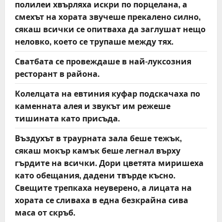
полилеи хвърляха искри по порцелана, а
смехът на хората звучеше прекалено силно,
сякаш всички се опитваха да заглушат нещо
неловко, което се трупаше между тях.
Сватбата се провеждаше в най-луксозния
ресторант в района.
Колелцата на евтиния куфар подскачаха по
каменната алея и звукът им режеше
тишината като присъда.
Въздухът в траурната зала беше тежък,
сякаш мокър камък беше легнал върху
гърдите на всички. Дори цветята миришеха
като обещания, дадени твърде късно.
Свещите трепкаха неуверено, а лицата на
хората се сливаха в една безкрайна сива
маса от скръб.