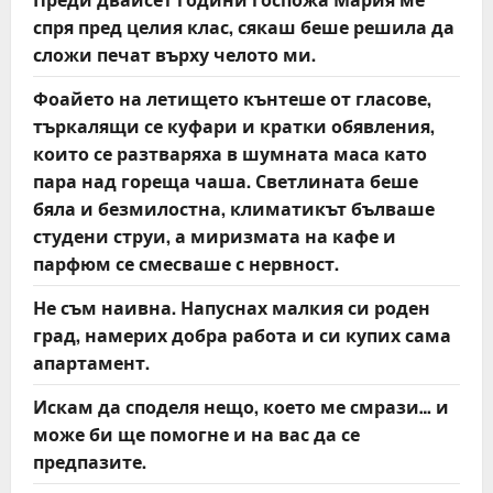
спря пред целия клас, сякаш беше решила да
сложи печат върху челото ми.
Фоайето на летището кънтеше от гласове,
търкалящи се куфари и кратки обявления,
които се разтваряха в шумната маса като
пара над гореща чаша. Светлината беше
бяла и безмилостна, климатикът бълваше
студени струи, а миризмата на кафе и
парфюм се смесваше с нервност.
Не съм наивна. Напуснах малкия си роден
град, намерих добра работа и си купих сама
апартамент.
Искам да споделя нещо, което ме смрази… и
може би ще помогне и на вас да се
предпазите.