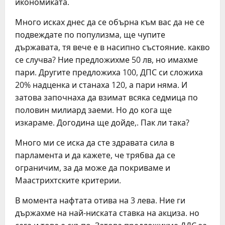
икономиката.
Много исках днес да се обърна към вас да не се
подвеждате по популизма, ще чупите
държавата, тя вече е в насипно състояние. какво
се случва? Ние предложихме 50 лв, но имахме
пари. Другите предложиха 100, ДПС си сложиха
20% надценка и станаха 120, а пари няма. И
затова започнаха да взимат всяка седмица по
половин милиард заеми. Но до кога ще
изкараме. Догодина ще дойде,. Пак ли така?
Много ми се иска да сте здравата сила в
парламента и да кажете, че трябва да се
ограничим, за да може да покриваме и
Маастрихтските критерии.
В момента нафтата отива на 3 лева. Ние ги
държахме на най-ниската ставка на акциза. но