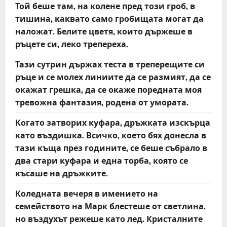
Той беше там, на колене пред този гроб, в
тишина, каквато само гробищата могат да
наложат. Белите цветя, които държеше в
ръцете си, леко трепереха.
Тази сутрин държах теста в треперещите си
ръце и се молех линиите да се размият, да се
окажат грешка, да се окаже поредната моя
тревожна фантазия, родена от умората.
Когато затворих куфара, дръжката изскърца
като въздишка. Всичко, което бях донесла в
тази къща през годините, се беше събрало в
два стари куфара и една торба, която се
късаше на дръжките.
Коледната вечеря в имението на
семейството на Марк блестеше от светлина,
но въздухът режеше като лед. Кристалните