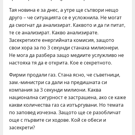
Тая новина е за днес, а утре ще сътвори нещо
друго – че ситуацията се е усложнила. Не могат
да смогнат да анализират. Каквото и да ги питат,
те се анализират. Какво анализирате.
Засекретихте енергийната комисия, защото
свои хора за по 3 секунди станаха милионери.
Не мога да разбера защо медиите услужливо не
настояха тя да е открита. Кое е секретното.
Фирми продали газ. Стана ясно, че съветници,
зам.-министри са дали на предишната си
компания за 3 секунди милиони. Каква
национална сигурност е застрашена, ако се каже
какви количества газ са изтъргувани. Но темата
по заповед изчезна. Защото ще се разобличат
още с първите си ходове. Кой се обеси и
засекрети?