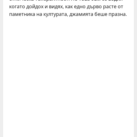
когато дойдох и видях, как едно дърво расте от
паметника на културата, джамията беше празна.