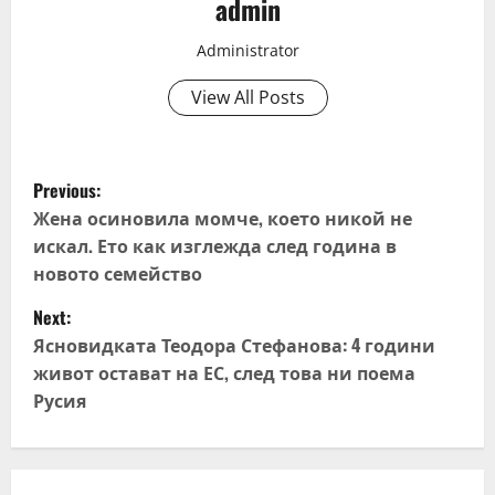
admin
Administrator
View All Posts
P
Previous:
o
Жена осиновила момче, което никой не
искал. Ето как изглежда след година в
s
новото семейство
t
Next:
Ясновидката Теодора Стефанова: 4 години
n
живот остават на ЕС, след това ни поема
Русия
a
v