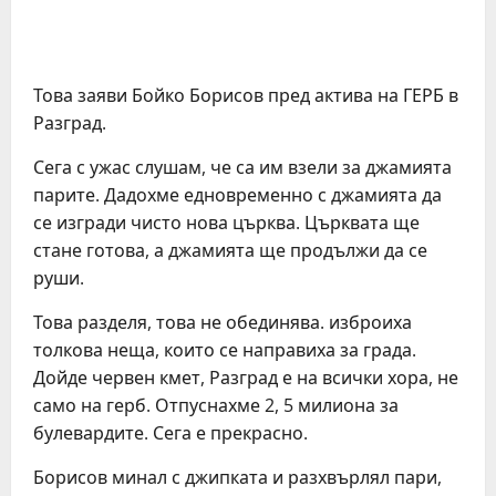
Това заяви Бойко Борисов пред актива на ГЕРБ в
Разград.
Сега с ужас слушам, че са им взели за джамията
парите. Дадохме едновременно с джамията да
се изгради чисто нова църква. Църквата ще
стане готова, а джамията ще продължи да се
руши.
Това разделя, това не обединява. изброиха
толкова неща, които се направиха за града.
Дойде червен кмет, Разград е на всички хора, не
само на герб. Отпуснахме 2, 5 милиона за
булевардите. Сега е прекрасно.
Борисов минал с джипката и разхвърлял пари,