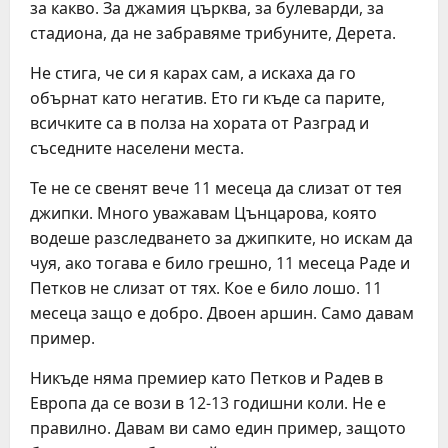
за какво. За джамия църква, за булеварди, за
стадиона, да не забравяме трибуните, Дерета.
Не стига, че си я карах сам, а искаха да го
обърнат като негатив. Ето ги къде са парите,
всичките са в полза на хората от Разград и
съседните населени места.
Те не се свенят вече 11 месеца да слизат от тея
джипки. Много уважавам Цънцарова, която
водеше разследването за джипките, но искам да
чуя, ако тогава е било грешно, 11 месеца Раде и
Петков не слизат от тях. Кое е било лошо. 11
месеца защо е добро. Двоен аршин. Само давам
пример.
Никъде няма премиер като Петков и Радев в
Европа да се вози в 12-13 годишни коли. Не е
правилно. Давам ви само един пример, защото