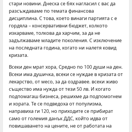
стари новини. Днеска се бях нагласил с вас да
разсъждаваме по темата финансова
дисциплина. С това, което винаги партията с е
гордяла – консервативни бюджет, колкото
изкарваме, толкова да харчим, за да не
задължаваме младите поколения. С изключение
на последната година, когато ни налетя ковид
кризата.
Всеки ден мрат хора, Средно по 100 души на ден.
Всеки има душичка, всеки се нуждае в кризата от
лекарство, от месо, за да оздравее. всеки живо
същество има нужда от тези 50 лв. И когато
подпомагаш бизнеса, решихме да подпомогнем
и хората. Те се подведоха от популизма,
направиха ги 120, но приходите се прибират
само от големия данък ДДС, който идва от
повишаването на цените, не от работата на