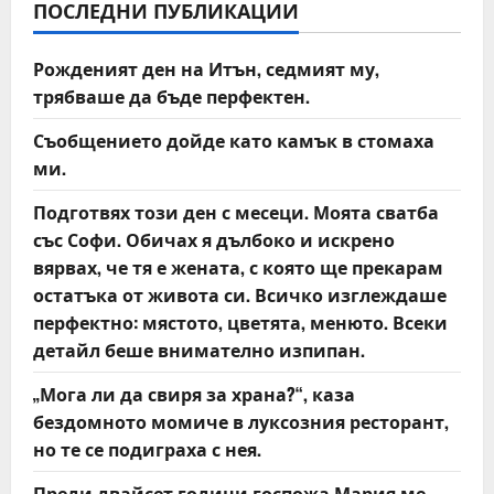
i
ПОСЛЕДНИ ПУБЛИКАЦИИ
g
Рожденият ден на Итън, седмият му,
a
трябваше да бъде перфектен.
t
Съобщението дойде като камък в стомаха
ми.
i
Подготвях този ден с месеци. Моята сватба
o
със Софи. Обичах я дълбоко и искрено
вярвах, че тя е жената, с която ще прекарам
n
остатъка от живота си. Всичко изглеждаше
перфектно: мястото, цветята, менюто. Всеки
детайл беше внимателно изпипан.
„Мога ли да свиря за храна?“, каза
бездомното момиче в луксозния ресторант,
но те се подиграха с нея.
Преди двайсет години госпожа Мария ме