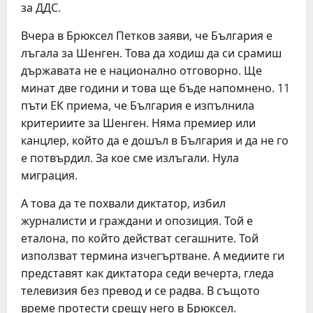
за ДДС.
Вчера в Брюксел Петков заяви, че България е
лъгала за Шенген. Това да ходиш да си срамиш
държавата не е национално отговорно. Ще
минат две години и това ще бъде напомнено. 11
пъти ЕК приема, че България е изпълнила
критериите за Шенген. Няма премиер или
канцлер, който да е дошъл в България и да не го
е потвърдил. За кое сме излъгали. Нула
миграция.
А това да те похвали диктатор, избил
журналисти и граждани и опозиция. Той е
еталона, по който действат сегашните. Той
използват термина изчегъртване. А медиите ги
представят как диктатора седи вечерта, гледа
телевизия без превод и се радва. В същото
време протести срещу него в Брюксел.