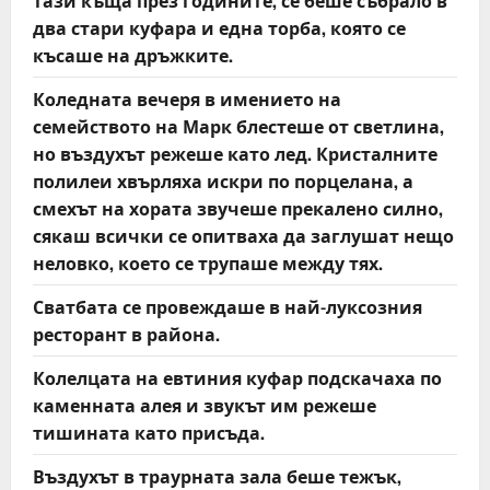
тази къща през годините, се беше събрало в
два стари куфара и една торба, която се
късаше на дръжките.
Коледната вечеря в имението на
семейството на Марк блестеше от светлина,
но въздухът режеше като лед. Кристалните
полилеи хвърляха искри по порцелана, а
смехът на хората звучеше прекалено силно,
сякаш всички се опитваха да заглушат нещо
неловко, което се трупаше между тях.
Сватбата се провеждаше в най-луксозния
ресторант в района.
Колелцата на евтиния куфар подскачаха по
каменната алея и звукът им режеше
тишината като присъда.
Въздухът в траурната зала беше тежък,