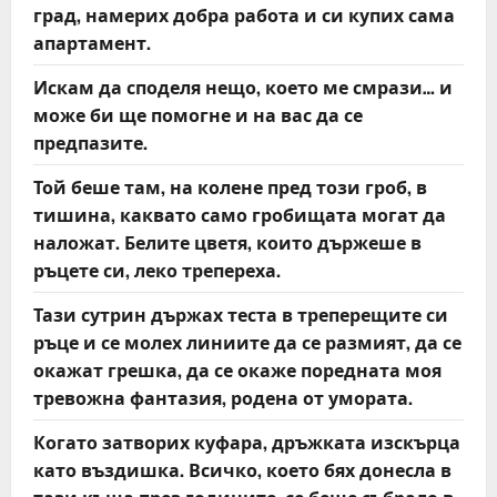
град, намерих добра работа и си купих сама
апартамент.
Искам да споделя нещо, което ме смрази… и
може би ще помогне и на вас да се
предпазите.
Той беше там, на колене пред този гроб, в
тишина, каквато само гробищата могат да
наложат. Белите цветя, които държеше в
ръцете си, леко трепереха.
Тази сутрин държах теста в треперещите си
ръце и се молех линиите да се размият, да се
окажат грешка, да се окаже поредната моя
тревожна фантазия, родена от умората.
Когато затворих куфара, дръжката изскърца
като въздишка. Всичко, което бях донесла в