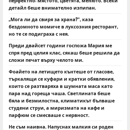
перфектно: мястото, цветята, менюто. Всеки
детайл беше внимателно изпипан.
„Мога ли да свиря за храна?“, каза
бездомното момиче в луксозния ресторант,
но те се подиграха с нея.
Преди двайсет години госпожа Мария ме
спря пред целия клас, сякаш беше решила да
сложи печат върху челото ми.
Фоайето на летището кънтеше от гласове,
търкалящи се куфари и кратки обявления,
които се разтваряха в шумната маса като
пара над гореща чаша. Светлината беше
бяла и безмилостна, климатикът бълваше
студени струи, а миризмата на кафе и
парфюм се смесваше с нервност.
Не съм наивна. Напуснах малкия си роден