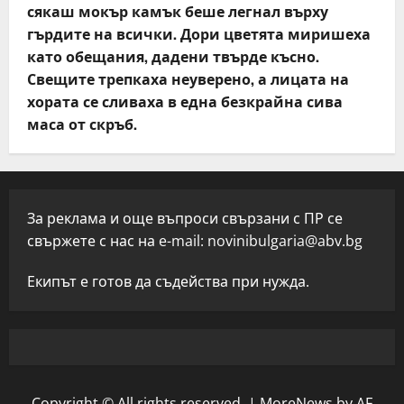
сякаш мокър камък беше легнал върху
гърдите на всички. Дори цветята миришеха
като обещания, дадени твърде късно.
Свещите трепкаха неуверено, а лицата на
хората се сливаха в една безкрайна сива
маса от скръб.
За реклама и още въпроси свързани с ПР се
свържете с нас на e-mail:
novinibulgaria@abv.bg
Екипът е готов да съдейства при нужда.
Copyright © All rights reserved.
|
MoreNews
by AF