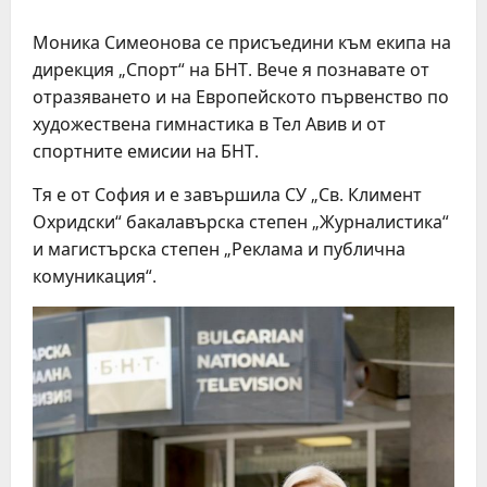
Моника Симеонова се присъедини към екипа на
дирекция „Спорт“ на БНТ. Вече я познавате от
отразяването и на Европейското първенство по
художествена гимнастика в Тел Авив и от
спортните емисии на БНТ.
Тя е от София и е завършила СУ „Св. Климент
Охридски“ бакалавърска степен „Журналистика“
и магистърска степен „Реклама и публична
комуникация“.