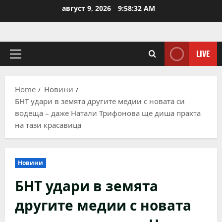
Skip
август 9, 2026
9:58:33 AM
to
content
LIVE
Primary
Menu
Home
Новини
БНТ удари в земята другите медии с новата си
водеща – даже Натали Трифонова ще диша прахта
на тази красавица
Новини
БНТ удари в земята
другите медии с новата