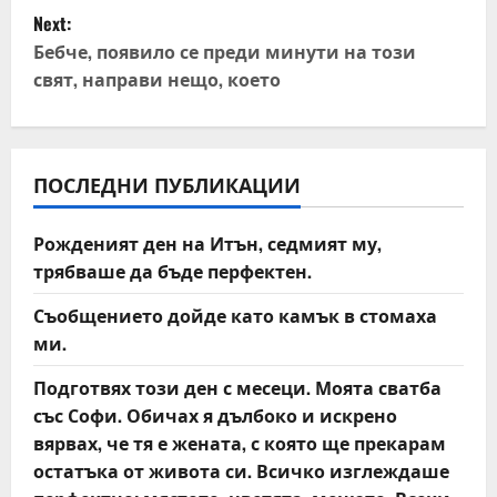
t
Next:
Бебче, появило се преди минути на този
n
свят, направи нещо, което
a
v
ПОСЛЕДНИ ПУБЛИКАЦИИ
i
Рожденият ден на Итън, седмият му,
g
трябваше да бъде перфектен.
a
Съобщението дойде като камък в стомаха
t
ми.
Подготвях този ден с месеци. Моята сватба
i
със Софи. Обичах я дълбоко и искрено
o
вярвах, че тя е жената, с която ще прекарам
остатъка от живота си. Всичко изглеждаше
n