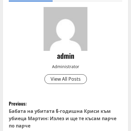
admin
Administrator
View All Posts
P
Previous:
o
Бабата на убитата 6-годишна Криси към
убиеца Мартин: Излез и ще те късам парче
s
по парче