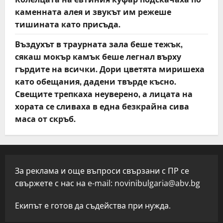
каменната алея и звукът им режеше
тишината като присъда.
Въздухът в траурната зала беше тежък,
сякаш мокър камък беше легнал върху
гърдите на всички. Дори цветята миришеха
като обещания, дадени твърде късно.
Свещите трепкаха неуверено, а лицата на
хората се сливаха в една безкрайна сива
маса от скръб.
За реклама и още въпроси свързани с ПР се
свържете с нас на e-mail:
novinibulgaria@abv.bg
Екипът е готов да съдейства при нужда.