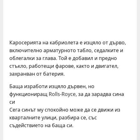
Каросерията на кабриолета е изцяло от дърво,
включително арматурното табло, седалките и
облегалки за глава. Той е добавил и предно
стъкло, работещи фарове, както и двигател,
захранван от батерия.
Баща изработи изцяло дървен, но
функциониращ Rolls-Royce, за да зарадва сина
си
Сега синът му спокойно може да се движи из
кварталните улици, разбира се, със
съдействието на баща си.