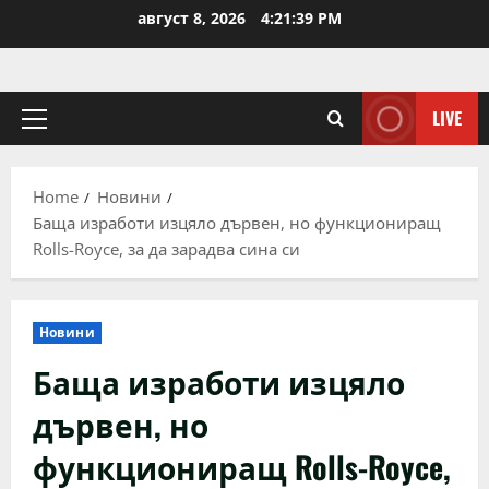
Skip
август 8, 2026
4:21:39 PM
to
content
LIVE
Primary
Menu
Home
Новини
Баща изработи изцяло дървен, но функциониращ
Rolls-Royce, за да зарадва сина си
Новини
Баща изработи изцяло
дървен, но
функциониращ Rolls-Royce,