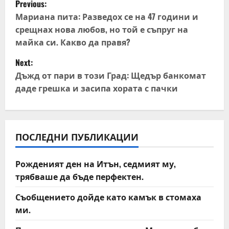
Previous:
o
Мариана пита: Разведох се на 47 години и
срещнах нова любов, но той е съпруг на
s
майка си. Какво да правя?
t
Next:
Дъжд от пари в този Град: Щедър банкомат
n
даде грешка и засипа хората с пачки
a
v
ПОСЛЕДНИ ПУБЛИКАЦИИ
i
Рожденият ден на Итън, седмият му,
g
трябваше да бъде перфектен.
a
Съобщението дойде като камък в стомаха
t
ми.