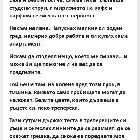
студени струи, а миризмата на кафе и
парфюм се смесваше с нервност.
Не съм наивна. Напуснах малкия си роден
град, намерих добра работа и си купих сама
апартамент.
Искам да споделя нещо, което ме смрази… и
може би ще помогне и на вас да се
предпазите.
Той беше там, на колене пред този гроб, в
тишина, каквато само гробищата могат да
наложат. Белите цветя, които държеше в
ръцете си, леко трепереха.
Тази сутрин държах теста в треперещите си
ръце и се молех линиите да се размият, да се
окажат грешка, да се окаже поредната моя