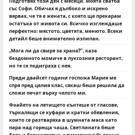
Подготвях този ден с месеци. Моята сватба
i
със Софи. Обичах я дълбоко и искрено
o
вярвах, че тя е жената, с която ще прекарам
остатъка от живота си. Всичко изглеждаше
n
перфектно: мястото, цветята, менюто. Всеки
детайл беше внимателно изпипан.
„Мога ли да свиря за храна?“, каза
бездомното момиче в луксозния ресторант,
но те се подиграха с нея.
Преди двайсет години госпожа Мария ме
спря пред целия клас, сякаш беше решила да
сложи печат върху челото ми.
Фоайето на летището кънтеше от гласове,
търкалящи се куфари и кратки обявления,
които се разтваряха в шумната маса като
пара над гореща чаша. Светлината беше
бяла и безмилостна, климатикът бълваше