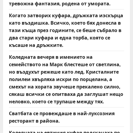
тревожна фантазия, родена от умората.
Когато затворих куфара, дръжката изскърца
като въздишка. Всичко, което бях донесла в
тази къща през годините, се беше събрало в
два стари куфара и една торба, която се
късаше на дръжките.
Коледната вечеря в имението на
семейството на Марк блестеше от светлина,
но въздухът режеше като лед. Кристалните
полилеи хвърляха искри по порцелана, а
смехът на хората звучеше прекалено силно,
сякаш всички се опитваха да заглушат нещо
неловко, което се трупаше между тях.
Сватбата се провеждаше в най-луксозния
ресторант в района.
Колелцата на евтиния куфар подскачаха по