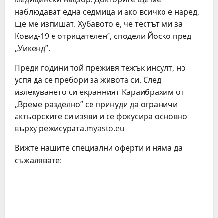
наблюдават една седмица и ако всичко е наред,
ще ме изпишат. Хубавото е, че тестът ми за
Ковид-19 е отрицателен”, сподели Йоско пред
„Уикенд”.
Преди години той преживя тежък инсулт, но
успя да се пребори за живота си. След
излекуването си екранният Караибрахим от
„Време разделно” се принуди да ограничи
актьорските си изяви и се фокусира основно
върху режисурата.myasto.eu
Вижте нашите специални оферти и няма да
съжалявате: