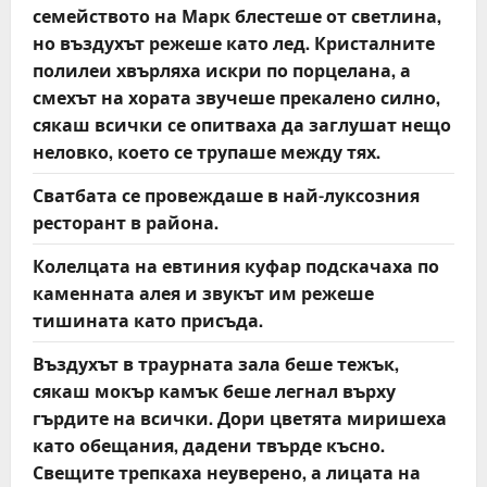
семейството на Марк блестеше от светлина,
но въздухът режеше като лед. Кристалните
полилеи хвърляха искри по порцелана, а
смехът на хората звучеше прекалено силно,
сякаш всички се опитваха да заглушат нещо
неловко, което се трупаше между тях.
Сватбата се провеждаше в най-луксозния
ресторант в района.
Колелцата на евтиния куфар подскачаха по
каменната алея и звукът им режеше
тишината като присъда.
Въздухът в траурната зала беше тежък,
сякаш мокър камък беше легнал върху
гърдите на всички. Дори цветята миришеха
като обещания, дадени твърде късно.
Свещите трепкаха неуверено, а лицата на