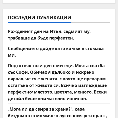
a
v
ПОСЛЕДНИ ПУБЛИКАЦИИ
i
Рожденият ден на Итън, седмият му,
трябваше да бъде перфектен.
g
Съобщението дойде като камък в стомаха
a
ми.
t
Подготвях този ден с месеци. Моята сватба
със Софи. Обичах я дълбоко и искрено
i
вярвах, че тя е жената, с която ще прекарам
o
остатъка от живота си. Всичко изглеждаше
перфектно: мястото, цветята, менюто. Всеки
n
детайл беше внимателно изпипан.
„Мога ли да свиря за храна?“, каза
бездомното момиче в луксозния ресторант,