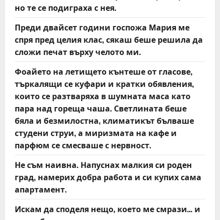
но те се подиграха с нея.
Преди двайсет години госпожа Мария ме
спря пред целия клас, сякаш беше решила да
сложи печат върху челото ми.
Фоайето на летището кънтеше от гласове,
търкалящи се куфари и кратки обявления,
които се разтваряха в шумната маса като
пара над гореща чаша. Светлината беше
бяла и безмилостна, климатикът бълваше
студени струи, а миризмата на кафе и
парфюм се смесваше с нервност.
Не съм наивна. Напуснах малкия си роден
град, намерих добра работа и си купих сама
апартамент.
Искам да споделя нещо, което ме смрази… и