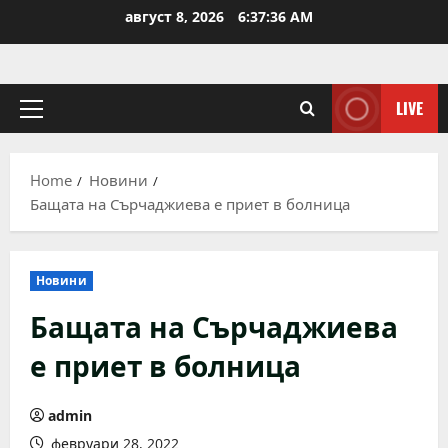
Skip
август 8, 2026
6:37:36 AM
to
content
LIVE
Primary
Menu
Home
Новини
Бащата на Сърчаджиева е приет в болница
Новини
Бащата на Сърчаджиева
е приет в болница
admin
февруари 28, 2022