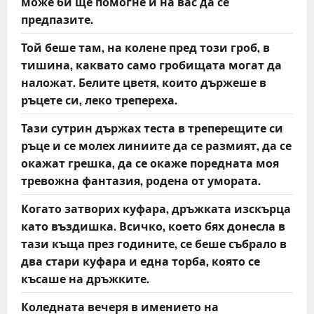
може би ще помогне и на вас да се
предпазите.
Той беше там, на колене пред този гроб, в
тишина, каквато само гробищата могат да
наложат. Белите цветя, които държеше в
ръцете си, леко трепереха.
Тази сутрин държах теста в треперещите си
ръце и се молех линиите да се размият, да се
окажат грешка, да се окаже поредната моя
тревожна фантазия, родена от умората.
Когато затворих куфара, дръжката изскърца
като въздишка. Всичко, което бях донесла в
тази къща през годините, се беше събрало в
два стари куфара и една торба, която се
късаше на дръжките.
Коледната вечеря в имението на