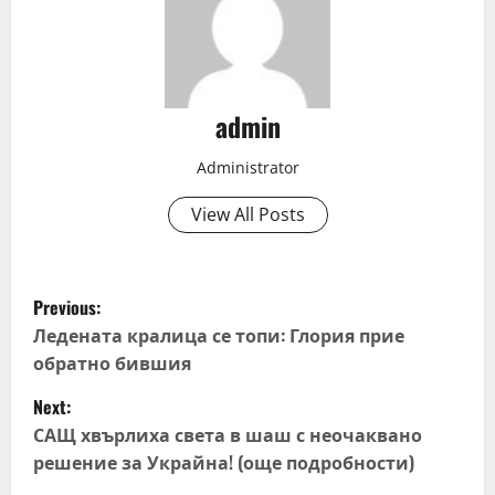
admin
Administrator
View All Posts
P
Previous:
o
Ледената кралица се топи: Глория прие
обратно бившия
s
Next:
t
САЩ хвърлиха света в шаш с неочаквано
решение за Украйна! (още подробности)
n