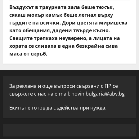
Въздухът в траурната зала беше тежък,
сякаш мокър камък беше легнал върху
гърдите на всички. Дори цветята миришеха
като обещания, дадени твърде късно.
Свещите трепкаха неуверено, а лицата на
хората се сливаха в една безкрайна сива
маса от скръб.
За реклама и още въпроси свързани с ПР се
свържете с нас на e-mail:
novinibulgaria@abv.bg
Екипът е готов да съдейства при нужда.