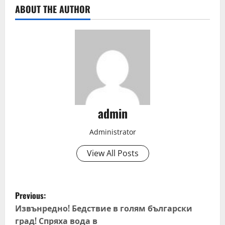
ABOUT THE AUTHOR
admin
Administrator
View All Posts
P
Previous:
o
Извънредно! Бедствие в голям български
град! Спряха вода в