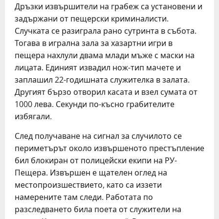
Дръзки извършители на грабеж са установени и
задържани от пещерски криминалисти.
Случката се разиграла рано сутринта в събота.
Тогава в игрална зала за хазартни игри в
пещера нахлули двама млади мъже с маски на
лицата. Единият извадил нож-тип мачете и
заплашил 22-годишната служителка в залата.
Другият бързо отворил касата и взел сумата от
1000 лева. Секунди по-късно грабителите
избягали.
След получаване на сигнал за случилото се
периметърът около извършеното престъпление
бил блокиран от полицейски екипи на РУ-
Пещера. Извършен е щателен оглед на
местопроизшествието, като са иззети
намерените там следи. Работата по
разследването била поета от служители на