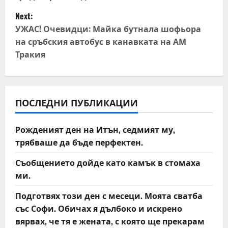
s
Next:
t
УЖАС! Очевидци: Майка бутнала шофьора
на сръбския автобус в канавката на АМ
n
Тракия
a
v
ПОСЛЕДНИ ПУБЛИКАЦИИ
i
Рожденият ден на Итън, седмият му,
g
трябваше да бъде перфектен.
a
Съобщението дойде като камък в стомаха
t
ми.
Подготвях този ден с месеци. Моята сватба
i
със Софи. Обичах я дълбоко и искрено
o
вярвах, че тя е жената, с която ще прекарам