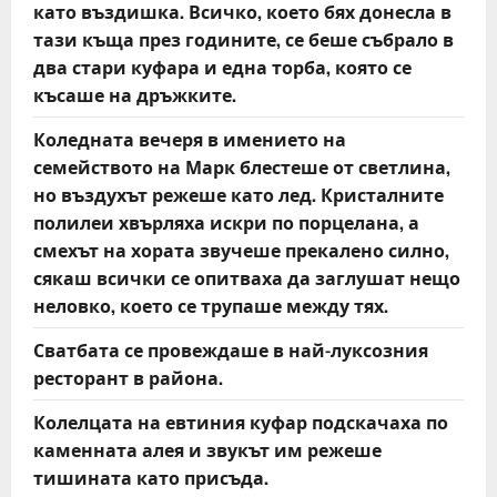
като въздишка. Всичко, което бях донесла в
тази къща през годините, се беше събрало в
два стари куфара и една торба, която се
късаше на дръжките.
Коледната вечеря в имението на
семейството на Марк блестеше от светлина,
но въздухът режеше като лед. Кристалните
полилеи хвърляха искри по порцелана, а
смехът на хората звучеше прекалено силно,
сякаш всички се опитваха да заглушат нещо
неловко, което се трупаше между тях.
Сватбата се провеждаше в най-луксозния
ресторант в района.
Колелцата на евтиния куфар подскачаха по
каменната алея и звукът им режеше
тишината като присъда.