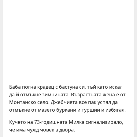
Баба погна крадец с бастуна си, тъй като искал
да й отмъкне зимнината. Възрастната жена е от
Монтанско село. Джебчията все пак успял да
отмъкне от мазето буркани и туршии и избягал.
Кучето на 73-годишната Милка сигнализирало,
че има чужд човек в двора.