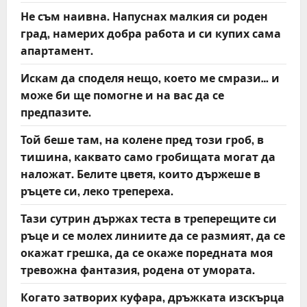
Не съм наивна. Напуснах малкия си роден
град, намерих добра работа и си купих сама
апартамент.
Искам да споделя нещо, което ме смрази… и
може би ще помогне и на вас да се
предпазите.
Той беше там, на колене пред този гроб, в
тишина, каквато само гробищата могат да
наложат. Белите цветя, които държеше в
ръцете си, леко трепереха.
Тази сутрин държах теста в треперещите си
ръце и се молех линиите да се размият, да се
окажат грешка, да се окаже поредната моя
тревожна фантазия, родена от умората.
Когато затворих куфара, дръжката изскърца