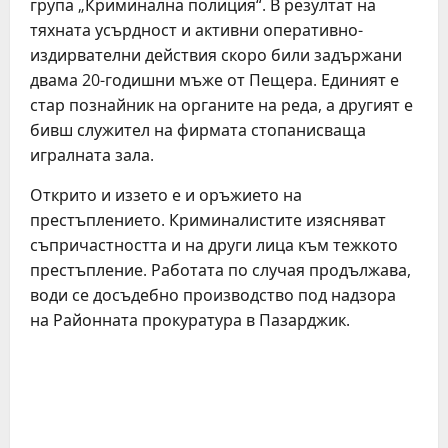
група „Криминална полиция“. В резултат на
тяхната усърдност и активни оперативно-
издирвателни действия скоро били задържани
двама 20-годишни мъже от Пещера. Единият е
стар познайник на органите на реда, а другият е
бивш служител на фирмата стопанисваща
игралната зала.
Открито и иззето е и оръжието на
престъплението. Криминалистите изясняват
съпричастността и на други лица към тежкото
престъпление. Работата по случая продължава,
води се досъдебно производство под надзора
на Районната прокуратура в Пазарджик.