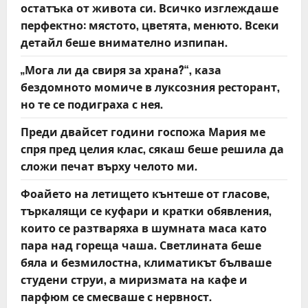
остатъка от живота си. Всичко изглеждаше
n
перфектно: мястото, цветята, менюто. Всеки
детайл беше внимателно изпипан.
„Мога ли да свиря за храна?“, каза
бездомното момиче в луксозния ресторант,
но те се подиграха с нея.
Преди двайсет години госпожа Мария ме
спря пред целия клас, сякаш беше решила да
сложи печат върху челото ми.
Фоайето на летището кънтеше от гласове,
търкалящи се куфари и кратки обявления,
които се разтваряха в шумната маса като
пара над гореща чаша. Светлината беше
бяла и безмилостна, климатикът бълваше
студени струи, а миризмата на кафе и
парфюм се смесваше с нервност.