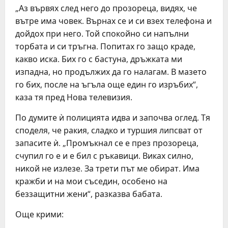
„Аз вървях след него до прозореца, видях, че
вътре има човек. Върнах се и си взех телефона и
дойдох при него. Той спокойно си напълни
торбата и си тръгна. Попитах го защо краде,
какво иска. Бих го с бастуна, дръжката ми
изпадна, но продължих да го налагам. В мазето
го бих, после на ъгъла още един го изръбих“,
каза тя пред Нова телевизия.
По думите ѝ полицията идва и започва оглед. Тя
споделя, че ракия, сладко и туршия липсват от
запасите ѝ. „Промъкнал се е през прозореца,
счупил го е и е бил с ръкавици. Виках силно,
никой не излезе. За трети път ме обират. Има
кражби и на мои съседин, особено на
беззащитни жени“, разказва бабата.
Още крими: