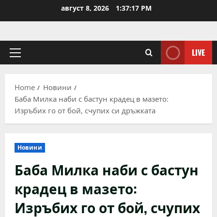
Skip
август 8, 2026
1:37:17 PM
to
content
LIVE
Primary
Menu
Home
Новини
Баба Милка наби с бастун крадец в мазето:
Изръбих го от бой, счупих си дръжката
Новини
Баба Милка наби с бастун
крадец в мазето:
Изръбих го от бой, счупих