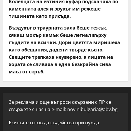
Колелцата на евтиния куфар подскачаха по
каменната алея и звукът им режеше
тишината като присъда.
Въздухът в траурната зала беше тежък,
сякаш мокър камък беше легнал върху
гърдите на всички. Дори цветята миришеха
като обещания, дадени твърде късно.
Свещите трепкаха неуверено, а лицата на
хората се сливаха в една безкрайна сива
маса от скръб.
За реклама и още въпроси свързани с ПР се
свържете с нас на e-mail:
novinibulgaria@abv.bg
Екипът е готов да съдейства при нужда.