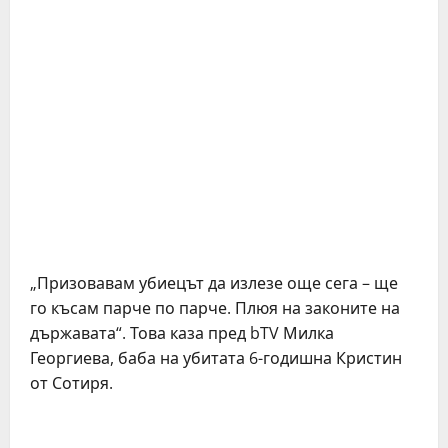
„Призовавам убиецът да излезе още сега – ще
го късам парче по парче. Плюя на законите на
държавата“. Това каза пред bTV Милка
Георгиева, баба на убитата 6-годишна Кристин
от Сотиря.