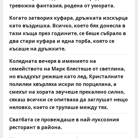
тревожна фантазия, родена от умората.
Когато затворих куфара, дръжката изскърца
като въздишка. Всичко, което бях донесла в
тази къща през годините, се беше събрало в
два стари куфара и една торба, която се
късаше на дръжките.
Коледната вечеря в имението на
семейството на Марк блестеше от светлина,
но въздухът режеше като лед. Кристалните
полилеи хвърляха искри по порцелана, а
смехът на хората звучеше прекалено силно,
сякаш всички се опитваха да заглушат нещо
неловко, което се трупаше между тях.
Сватбата се провеждаше в най-луксозния
ресторант в района.