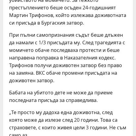
убийството на момичето. За тежкото
престъплението беше осъден 24-годишният
Мартин Трифонов, който излежава доживотната
си присъда в Бургаския затвор.
При пълни самопризнания съдът беше длъжен
да намали с 1/3 присъдата му. След трагедията с
момичето обаче последваха протести и беше
направена поправка в Наказателния кодекс.
Трифонов получи доживотен затвор без право
на замяна. ВКС обаче промени присъдата на
доживотен затвор.
Бабата на убитото дете не може да приеме
последната присъда за справедлива.
„Те просто му дадоха една доживотна, след
която може да излезе след 20 години. Това са
страховете, с които живея цели 3 години. Не съм
само аз.