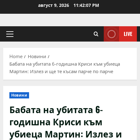
Skip
август 9, 2026
11:42:07 PM
to
content
LIVE
Primary
Menu
Home
Новини
Бабата на убитата 6-годишна Криси към убиеца
Мартин: Излез и ще те късам парче по парче
Новини
Бабата на убитата 6-
годишна Криси към
убиеца Мартин: Излез и