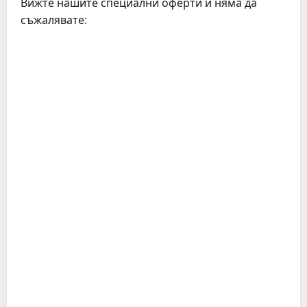
Вижте нашите специални оферти и няма да
съжалявате:
C
o
n
t
i
n
u
e
R