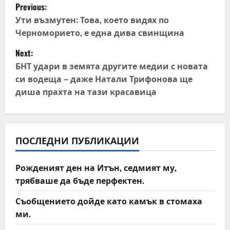
P
Previous:
o
Ути възмутен: Това, което видях по
Черноморието, е една дива свинщина
s
Next:
t
БНТ удари в земята другите медии с новата
си водеща – даже Натали Трифонова ще
n
диша прахта на тази красавица
a
v
ПОСЛЕДНИ ПУБЛИКАЦИИ
i
Рожденият ден на Итън, седмият му,
g
трябваше да бъде перфектен.
a
Съобщението дойде като камък в стомаха
t
ми.