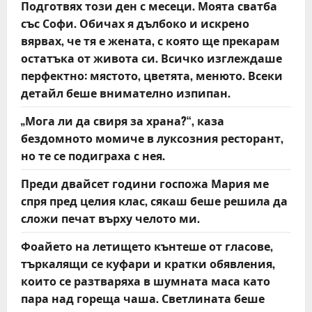
Подготвях този ден с месеци. Моята сватба
i
със Софи. Обичах я дълбоко и искрено
o
вярвах, че тя е жената, с която ще прекарам
остатъка от живота си. Всичко изглеждаше
n
перфектно: мястото, цветята, менюто. Всеки
детайл беше внимателно изпипан.
„Мога ли да свиря за храна?“, каза
бездомното момиче в луксозния ресторант,
но те се подиграха с нея.
Преди двайсет години госпожа Мария ме
спря пред целия клас, сякаш беше решила да
сложи печат върху челото ми.
Фоайето на летището кънтеше от гласове,
търкалящи се куфари и кратки обявления,
които се разтваряха в шумната маса като
пара над гореща чаша. Светлината беше