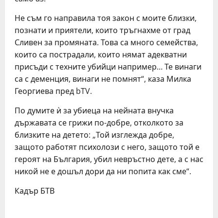
Не съм го направила тоя закон с моите близки,
познати и приятели, които тръгнахме от град
Сливен за промяната. Това са много семейства,
които са пострадали, които нямат адекватни
присъди с техните убийци например… Те винаги
са с деменция, винаги не помнят“, каза Милка
Георгиева пред bTV.
По думите ѝ за убиеца на нейната внучка
държавата се грижи по-добре, отколкото за
близките на детето: „Той изглежда добре,
защото работят психолози с него, защото той е
героят на България, убил невръстно дете, а с нас
никой не е дошъл дори да ни попита как сме“.
Кадър БТВ