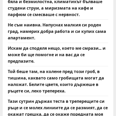
бяла и безмилостна, климатикът бълваше
студени струи, а миризмата на кафе и
парфюм се смесваше с нервност.
Не съм наивна. Напуснах малкия си роден
град, намерих добра работа и си купих сама
апартамент.
Искам да споделя нещо, което ме смрази… и
може би ще помогне и на вас да се
предпазите.
Той беше там, на колене пред този гроб, в
тишина, каквато само гробищата могат да
наложат. Белите цветя, които държеше в
ръцете си, леко трепереха.
Тази сутрин държах теста в треперещите си
ръце и се молех линиите да се размият, да се
окажат грешка, да се окаже поредната моя