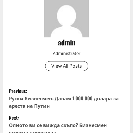
admin
Administrator
View All Posts
P
Previous:
o
Руски бизнесмен: Давам 1 000 000 долара за
ареста на Путин
s
Next:
t
Олиото ви се вижда скъпо? Бизнесмен
стресна с прогноза