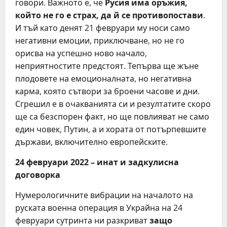
говори. Важното е, че
Русия има оръжия,
който не го е страх, да й се противопостави
.
И тъй като денят 21 февруари му носи само
негативни емоции, приключване, но не го
орисва на успешно ново начало,
неприятностите предстоят. Тепърва ще жъне
плодовете на емоционалната, но негативна
карма, която сътвори за броени часове и дни.
Сгрешил е в очакванията си и резултатите скоро
ще са безспорен факт, но ще повлияват не само
един човек, Путин, а и хората от потърпевшите
държави, включително европейските.
24 февруари 2022 – инат и задкулисна
договорка
Нумерологичните вибрации на началото на
руската военна операция в Украйна на 24
февруари сутринта ни разкриват
защо