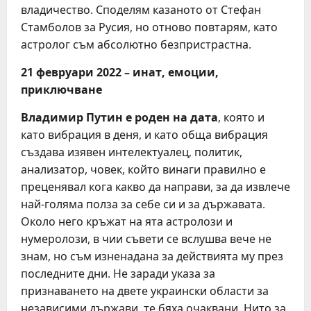
владичество. Споделям казаното от Стефан
Стамболов за Русия, но отново повтарям, като
астролог съм абсолютно безпристрастна.
21 февруари 2022 – инат, емоции,
приключване
Владимир Путин е роден на дата
, която и
като вибрация в деня, и като обща вибрация
създава изявен интелектуалец, политик,
анализатор, човек, който винаги правилно е
преценявал кога какво да направи, за да извлече
най-голяма полза за себе си и за държавата.
Около него кръжат на ята астролози и
нумеролози, в чии съвети се вслушва вече не
знам, но съм изненадана за действията му през
последните дни. Не заради указа за
признаването на двете украински области за
независими държави, те бяха очаквани. Нито за