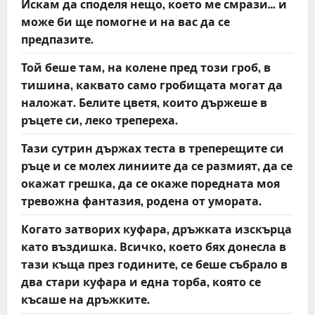
Искам да споделя нещо, което ме смрази… и
може би ще помогне и на вас да се
предпазите.
Той беше там, на колене пред този гроб, в
тишина, каквато само гробищата могат да
наложат. Белите цветя, които държеше в
ръцете си, леко трепереха.
Тази сутрин държах теста в треперещите си
ръце и се молех линиите да се размият, да се
окажат грешка, да се окаже поредната моя
тревожна фантазия, родена от умората.
Когато затворих куфара, дръжката изскърца
като въздишка. Всичко, което бях донесла в
тази къща през годините, се беше събрало в
два стари куфара и една торба, която се
късаше на дръжките.