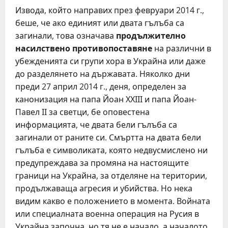
Извода, който направих през февруари 2014 г.,
беше, че ако единият или двата гълъба са
загинали, това означава
продължително
насилствено противопоставяне
на различни в
убежденията си групи хора в Украйна или даже
до разделянето на държавата. Няколко дни
преди 27 април 2014 г., деня, определен за
канонизация на папа Йоан ХХІІІ и папа Йоан-
Павел ІІ за светци, бе оповестена
информацията, че двата бели гълъба са
загинали от раните си. Смъртта на двата бели
гълъба е символиката, която недвусмислено ни
предупреждава за промяна на настоящите
граници на Украйна, за отделяне на територии,
продължаваща агресия и убийства. Но нека
видим какво е положението в момента. Войната
или специалната военна операция на Русия в
Украйна започна, но тя не е начало, а началото