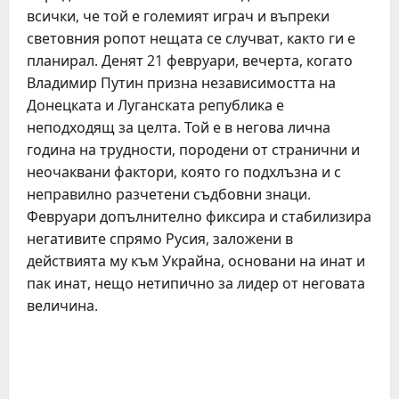
всички, че той е големият играч и въпреки
световния ропот нещата се случват, както ги е
планирал. Денят 21 февруари, вечерта, когато
Владимир Путин призна независимостта на
Донецката и Луганската република е
неподходящ за целта. Той е в негова лична
година на трудности, породени от странични и
неочаквани фактори, която го подхлъзна и с
неправилно разчетени съдбовни знаци.
Февруари допълнително фиксира и стабилизира
негативите спрямо Русия, заложени в
действията му към Украйна, основани на инат и
пак инат, нещо нетипично за лидер от неговата
величина.