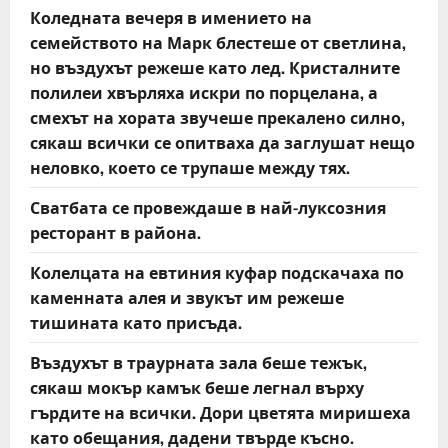
Коледната вечеря в имението на
семейството на Марк блестеше от светлина,
но въздухът режеше като лед. Кристалните
полилеи хвърляха искри по порцелана, а
смехът на хората звучеше прекалено силно,
сякаш всички се опитваха да заглушат нещо
неловко, което се трупаше между тях.
Сватбата се провеждаше в най-луксозния
ресторант в района.
Колелцата на евтиния куфар подскачаха по
каменната алея и звукът им режеше
тишината като присъда.
Въздухът в траурната зала беше тежък,
сякаш мокър камък беше легнал върху
гърдите на всички. Дори цветята миришеха
като обещания, дадени твърде късно.