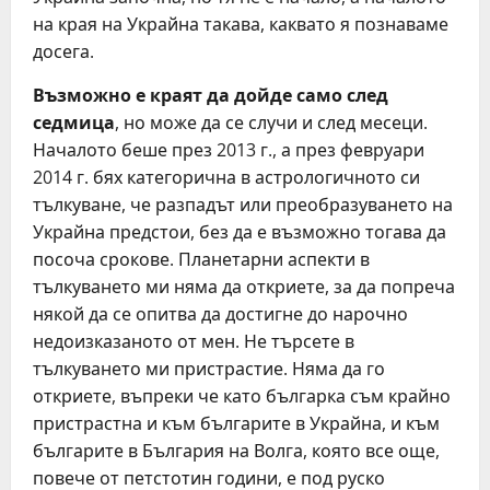
на края на Украйна такава, каквато я познаваме
досега.
Възможно е краят да дойде само след
седмица
, но може да се случи и след месеци.
Началото беше през 2013 г., а през февруари
2014 г. бях категорична в астрологичното си
тълкуване, че разпадът или преобразуването на
Украйна предстои, без да е възможно тогава да
посоча срокове. Планетарни аспекти в
тълкуването ми няма да откриете, за да попреча
някой да се опитва да достигне до нарочно
недоизказаното от мен. Не търсете в
тълкуването ми пристрастие. Няма да го
откриете, въпреки че като българка съм крайно
пристрастна и към българите в Украйна, и към
българите в България на Волга, която все още,
повече от петстотин години, е под руско