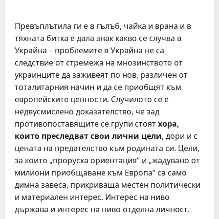
Превъплътила ги е в гълъб, чайка и врана и в
тяхната битка е дала знак какво се случва в
Украйна – проблемите в Украйна не са
следствие от стремежа на мнозинството от
украинците да заживеят по нов, различен от
тоталитарния начин и да се приобщят към
европейските ценности. Случилото се е
недвусмислено доказателство, че зад
противопоставящите се групи стоят
хора,
които преследват свои лични цели
, дори и с
цената на предателство към родината си. Цели,
за които „проруска ориентация“ и „жадувано от
милиони приобщаване към Европа“ са само
димна завеса, прикриваща местен политически
и материален интерес. Интерес на ниво
държава и интерес на ниво отделна личност.