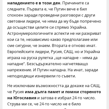
нападението е в този ден
. Причините са
следните. Първата е, че Путин вече е бил
спокоен заради проведени разговори с други
световни лидери, че няма да му бъде попречено
да осъществи целите си спрямо Украйна.
Астронумерологичните аспекти не ни разкриват
кои са те, независимо какво предполагаме или
сме сигурни, че знаем. Втората е отново инат.
Европейските лидери, Русия, САЩ, но и Украйна
играха на руска рулетка „ще нападне – няма да
нападне“. Безсъдържателно нагнетяващо
напрежение. И Путин нападна. На инат, заради
неподходящи изнервили го съвети.
Не изключвам възможността да докаже на САЩ,
че Русия
има дълга памет и помни стореното
на Югославия
и затова е избрал 24-то число.
Струва ми се, че 24-то число не е било