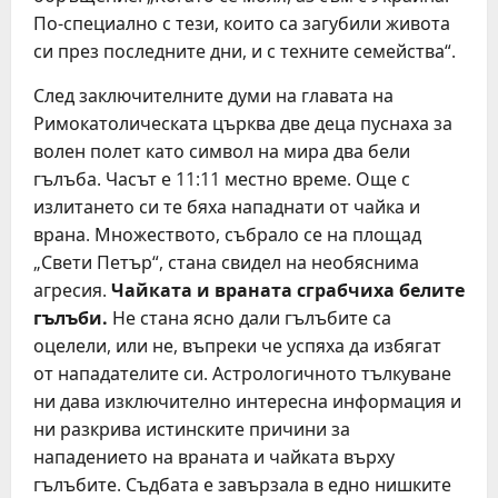
По-специално с тези, които са загубили живота
си през последните дни, и с техните семейства“.
След заключителните думи на главата на
Римокатолическата църква две деца пуснаха за
волен полет като символ на мира два бели
гълъба. Часът е 11:11 местно време. Още с
излитането си те бяха нападнати от чайка и
врана. Множеството, събрало се на площад
„Свети Петър“, стана свидел на необяснима
агресия.
Чайката и враната сграбчиха белите
гълъби.
Не стана ясно дали гълъбите са
оцелели, или не, въпреки че успяха да избягат
от нападателите си. Астрологичното тълкуване
ни дава изключително интересна информация и
ни разкрива истинските причини за
нападението на враната и чайката върху
гълъбите. Съдбата е завързала в едно нишките