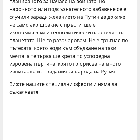
планираното за начало на войната, но
нарочното или подсъзнателното забавяне се е
случили заради желанието на Путин да докаже,
че само ако щракне с пръсти, ще е
икономически и геополитически властелин на
планетата. Ще го разочаровам. Не е тръгнал по
пътеката, която води към сбъдване на тази
мечта, а тепърва ще крета по успоредна
изровена пъртина, която го орисва на много
изпитания и страдания за народа на Русия.
Вижте нашите специални оферти и няма да
съжалявате: