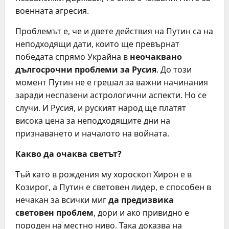
военната агресия.
Проблемът е, че и двете действия на Путин са на
неподходящи дати, които ще превърнат
победата спрямо Украйна в
неочаквано
дългосрочни проблеми за Русия
. До този
момент Путин не е грешал за важни начинания
заради неспазени астрологични аспекти. Но се
случи. И Русия, и руският народ ще платят
висока цена за неподходящите дни на
признаването и началото на войната.
Какво да очаква светът?
Тъй като в рождения му хороскоп Хирон е в
Козирог, а Путин е световен лидер, е способен в
нечакан за всички миг
да предизвика
световен проблем
, дори и ако привидно е
породен на местно ниво. Така доказва на