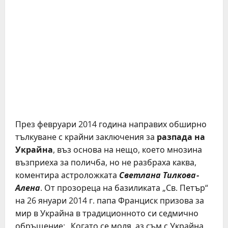
През февруари 2014 година направих обширно
тълкуване с крайни заключения за
разпада на
Украйна
, въз основа на нещо, което мнозина
възприеха за поличба, но не разбраха каква,
коментира астроложката
Светлана Тилкова-
Алена
. От прозореца на базиликата „Св. Петър“
на 26 януари 2014 г. папа Франциск призова за
мир в Украйна в традиционното си седмично
обръщение: „Когато се моля, аз съм с Украйна.