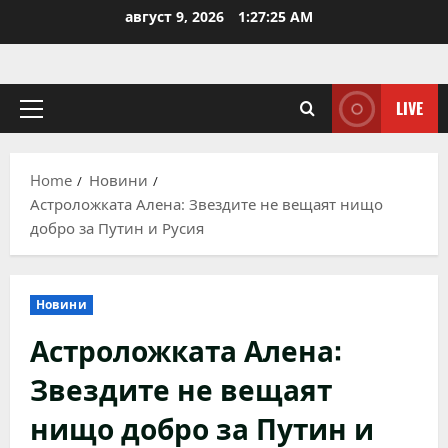
Skip
август 9, 2026
1:27:26 AM
to
content
LIVE
Primary
Menu
Home
Новини
Астроложката Алена: Звездите не вещаят нищо
добро за Путин и Русия
Новини
Астроложката Алена:
Звездите не вещаят
нищо добро за Путин и