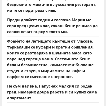
бездомното момиче в луксозния ресторант,
но те се подиграха с нея.
Преди двайсет години госпожа Мария ме
спря пред целия клас, сякаш беше решила да
сложи печат върху челото ми.
Фоайето на летището кънтеше от гласове,
търкалящи се куфари и кратки обявления,
които се разтваряха в шумната маса като
пара над гореща чаша. Светлината беше
бяла и безмилостна, климатикът бълваше
студени струи, а миризмата на кафе и
парфюм се смесваше с нервност.
Не съм наивна. Напуснах малкия си роден
град, намерих добра работа и си купих сама
апартамент.