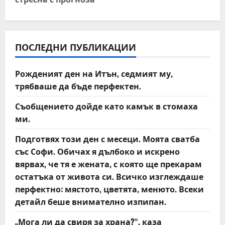
n
a
v
ПОСЛЕДНИ ПУБЛИКАЦИИ
i
Рожденият ден на Итън, седмият му,
трябваше да бъде перфектен.
g
Съобщението дойде като камък в стомаха
a
ми.
t
Подготвях този ден с месеци. Моята сватба
със Софи. Обичах я дълбоко и искрено
i
вярвах, че тя е жената, с която ще прекарам
o
остатъка от живота си. Всичко изглеждаше
перфектно: мястото, цветята, менюто. Всеки
n
детайл беше внимателно изпипан.
„Мога ли да свиря за храна?“, каза